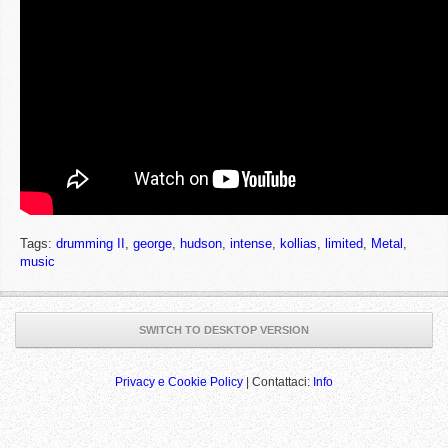
Tags:
drumming II
,
george
,
hudson
,
intense
,
kollias
,
limited
,
Metal
,
music
SWITCH TO DESKTOP VERSION
Privacy e Cookie Policy
| Contattaci:
Info