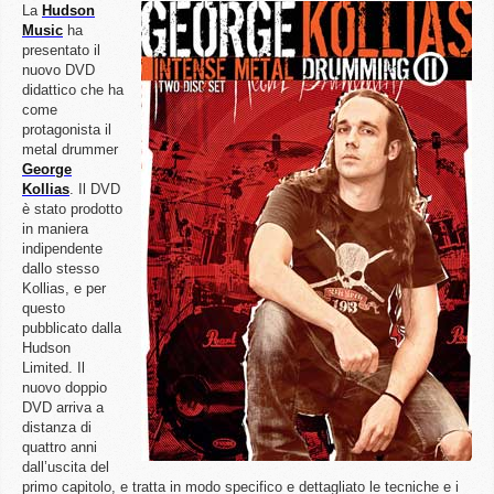
La
Hudson
Music
ha
presentato il
nuovo DVD
didattico che ha
come
protagonista il
metal drummer
George
Kollias
. Il DVD
è stato prodotto
in maniera
indipendente
dallo stesso
Kollias, e per
questo
pubblicato dalla
Hudson
Limited. Il
nuovo doppio
DVD arriva a
distanza di
quattro anni
dall’uscita del
primo capitolo, e tratta in modo specifico e dettagliato le tecniche e i