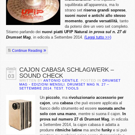
squilibrata all’apparenza, ma lo
strano set
riserva grandi soprese
,
suoni nuovi e antichi allo stesso
momento
,
grande versatilità
, tanto
da potersi dire un vero set completo.
Stiamo parlando dei
nuovi piatti UFIP Natural
in prova sul n. 27 di
Drumset Mag
, in edicola a Settembre 2014.
(Leggi tutto >>)
Continue Reading
CAJON CABASA SCHLAGWERK –
SET
SOUND CHECK
03
WRITTEN BY
ANTONIO GENTILE
. POSTED IN
DRUMSET
MAG - EDIZIONI MENSILI
,
DRUMSET MAG N. 27 –
SETTEMBRE 2014
,
TEST
,
TOOLS
Un
piccolo
, ma
rivoluzionario accessorio per
cajon
, una
cabasa
che può essere applicata al
fianco dello strumento ed essere
suonata anche
solo con una mano
, mentre si suona il cajon.
In
prova sul numero 27 di Drumset Mag
, in edicola
a Settembre 2014, la cajon cabasa è adatta a
produrre
ritmiche latine
ma anche
funky
e si può