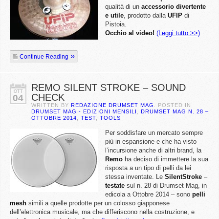
qualità di un
accessorio divertente
e utile
, prodotto dalla
UFIP
di
Pistoia.
Occhio al video!
(Leggi tutto >>)
Continue Reading
REMO SILENT STROKE – SOUND
OTT
CHECK
04
WRITTEN BY
REDAZIONE DRUMSET MAG
. POSTED IN
DRUMSET MAG - EDIZIONI MENSILI
,
DRUMSET MAG N. 28 –
OTTOBRE 2014
,
TEST
,
TOOLS
Per soddisfare un mercato sempre
più in espansione e che ha visto
l’incursione anche di altri brand, la
Remo
ha deciso di immettere la sua
risposta a un tipo di pelli da lei
stessa inventate. Le
SilentStroke
–
testate
sul n. 28 di Drumset Mag, in
edicola a Ottobre 2014 – sono
pelli
mesh
simili a quelle prodotte per un colosso giapponese
dell’elettronica musicale, ma che differiscono nella costruzione, e