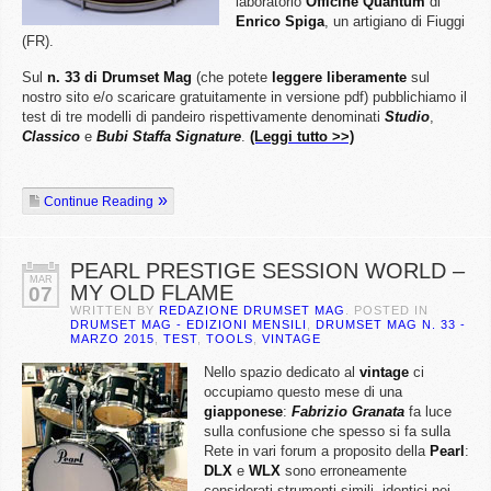
laboratorio
Officine Quantum
di
Enrico Spiga
, un artigiano di Fiuggi
(FR).
Sul
n. 33 di Drumset Mag
(che potete
leggere liberamente
sul
nostro sito e/o scaricare gratuitamente in versione pdf) pubblichiamo il
test di tre modelli di pandeiro rispettivamente denominati
Studio
,
Classico
e
Bubi Staffa Signature
.
(Leggi tutto >>)
Continue Reading
PEARL PRESTIGE SESSION WORLD –
MAR
MY OLD FLAME
07
WRITTEN BY
REDAZIONE DRUMSET MAG
. POSTED IN
DRUMSET MAG - EDIZIONI MENSILI
,
DRUMSET MAG N. 33 -
MARZO 2015
,
TEST
,
TOOLS
,
VINTAGE
Nello spazio dedicato al
vintage
ci
occupiamo questo mese di una
giapponese
:
Fabrizio Granata
fa luce
sulla confusione che spesso si fa sulla
Rete in vari forum a proposito della
Pearl
:
DLX
e
WLX
sono erroneamente
considerati strumenti simili, identici nei