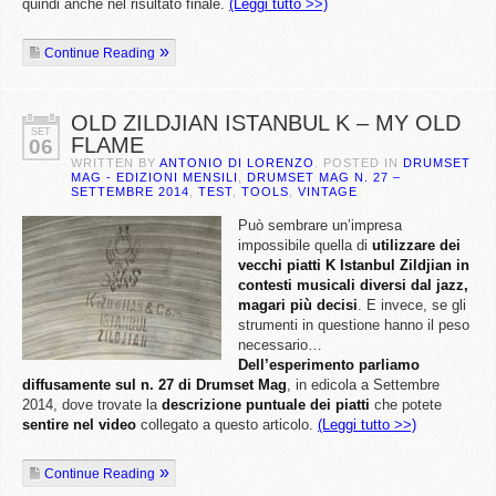
quindi anche nel risultato finale.
(Leggi tutto >>)
Continue Reading
OLD ZILDJIAN ISTANBUL K – MY OLD
SET
FLAME
06
WRITTEN BY
ANTONIO DI LORENZO
. POSTED IN
DRUMSET
MAG - EDIZIONI MENSILI
,
DRUMSET MAG N. 27 –
SETTEMBRE 2014
,
TEST
,
TOOLS
,
VINTAGE
Può sembrare un’impresa
impossibile quella di
utilizzare dei
vecchi piatti K Istanbul Zildjian in
contesti musicali diversi dal jazz,
magari più decisi
. E invece, se gli
strumenti in questione hanno il peso
necessario…
Dell’esperimento parliamo
diffusamente sul n. 27 di Drumset Mag
, in edicola a Settembre
2014, dove trovate la
descrizione puntuale dei piatti
che potete
sentire nel video
collegato a questo articolo.
(Leggi tutto >>)
Continue Reading