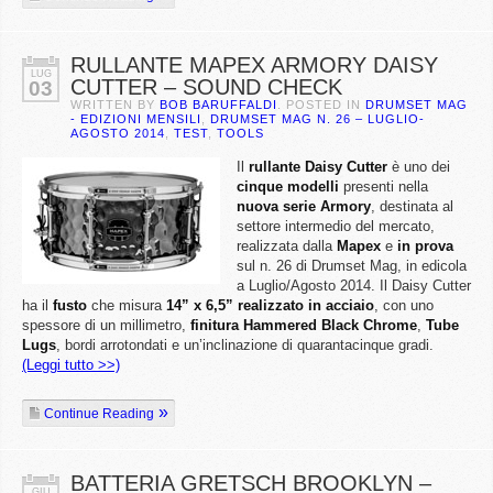
RULLANTE MAPEX ARMORY DAISY
LUG
CUTTER – SOUND CHECK
03
WRITTEN BY
BOB BARUFFALDI
. POSTED IN
DRUMSET MAG
- EDIZIONI MENSILI
,
DRUMSET MAG N. 26 – LUGLIO-
AGOSTO 2014
,
TEST
,
TOOLS
Il
rullante Daisy Cutter
è uno dei
cinque modelli
presenti nella
nuova serie Armory
, destinata al
settore intermedio del mercato,
realizzata dalla
Mapex
e
in prova
sul n. 26 di Drumset Mag, in edicola
a Luglio/Agosto 2014. Il Daisy Cutter
ha il
fusto
che misura
14” x 6,5” realizzato in acciaio
, con uno
spessore di un millimetro,
finitura Hammered Black Chrome
,
Tube
Lugs
, bordi arrotondati e un’inclinazione di quarantacinque gradi.
(Leggi tutto >>)
Continue Reading
BATTERIA GRETSCH BROOKLYN –
GIU