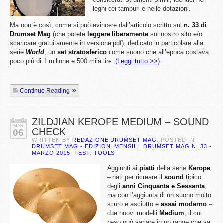
legni dei tamburi e nelle dotazioni.
Ma non è così, c
ome si può evincere dall’articolo scritto sul
n. 33 di
Drumset Mag
(che potete
leggere liberamente
sul nostro sito e/o
scaricare gratuitamente in versione pdf), dedicato in particolare alla
serie
World
, un
set stratosferico
come suono che all’epoca costava
poco più di 1 milione e 500 mila lire.
(Leggi tutto >>)
Continue Reading
ZILDJIAN KEROPE MEDIUM – SOUND
MAR
CHECK
06
WRITTEN BY
REDAZIONE DRUMSET MAG
. POSTED IN
DRUMSET MAG - EDIZIONI MENSILI
,
DRUMSET MAG N. 33 -
MARZO 2015
,
TEST
,
TOOLS
Aggiunti ai
piatti
della serie
Kerope
– nati per ricreare il
sound
tipico
degli
anni Cinquanta e Sessanta
,
ma con l’aggiunta di un suono molto
scuro e asciutto e
assai moderno
–
due nuovi modelli
Medium
, il cui
peso può variare in un range che va