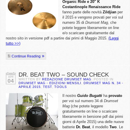
Organic Ride e 20″ K
Costantinople Renaissance Ride
fanno parte delle novità
Zildjian
per
il 2015 e vengono provati per voi sul
numero 35 di
Drumset Mag
, che
potete leggere liberamente on line
e/o scaricare gratuitamente dal
nostro sito in versione pdf a partire dai primi di Maggio 2015.
(Leggi
tutto >>)
Continue Reading
DR. BEAT TWO – SOUND CHECK
APR
WRITTEN BY
REDAZIONE DRUMSET MAG
. POSTED IN
04
DRUMSET MAG - EDIZIONI MENSILI
,
DRUMSET MAG N. 34 -
APRILE 2015
,
TEST
,
TOOLS
Il nostro
Guido Bugatti
ha
provato
per voi sul numero 34 di
Drumset
Mag
(che potete leggere
gratuitamente on line o scaricare
liberamente in bersione pdf dai primi
giorni di Aprile 2015) una delle nuove
batterie
Dr. Beat
, il modello
Two
. Le