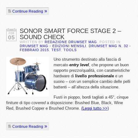
Continue Reading
SONOR SMART FORCE STAGE 2 –
FEB
SOUND CHECK
05
WRITTEN BY
REDAZIONE DRUMSET MAG
. POSTED IN
DRUMSET MAG - EDIZIONI MENSILI
,
DRUMSET MAG N. 32 -
FEBBRAIO 2015
,
TEST
,
TOOLS
Uno strumento destinato alla fascia di
mercato
entry level
, che propone un buon
rapporto prezzo/qualità, con caratteristiche
hardware di
livello professionale
e un
suono – con un semplice cambio delle pelli
battenti – all’altezza della situazione.
Fusti in pioppo, bordi tagliati a 45°, cinque
finiture di tipo
covered
a disposizione: Brushed Blue, Black, Wine
Red, Brushed Copper e Brushed Chrome.
(Leggi tutto >>)
Continue Reading