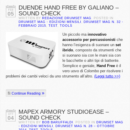
DUENDE HAND FREE BY GALIANO –
FEB
SOUND CHECK
05
WRITTEN BY
REDAZIONE DRUMSET MAG
. POSTED IN
DRUMSET MAG - EDIZIONI MENSILI
,
DRUMSET MAG N. 32 -
FEBBRAIO 2015
,
TEST
,
TOOLS
Un piccolo ma
innovativo
accessorio per percussionisti
che
hanno l’esigenza di suonare un
set
ibrido
, composto da strumenti che
si suonano sia con le mani sia con
le bacchette o altri tipi di battente.
Semplice e geniale,
Hand Free
è il
vero uovo di Colombo per risolvere i
problemi dei cambi veloci da uno strumento all’altro.
(Leggi tutto >>)
Continue Reading
MAPEX ARMORY STUDIOEASE –
OTT
SOUND CHECK
04
WRITTEN BY
BOB BARUFFALDI
. POSTED IN
DRUMSET MAG
- EDIZIONI MENSILI
,
DRUMSET MAG N. 28 – OTTOBRE
2014
,
TEST
,
TOOLS