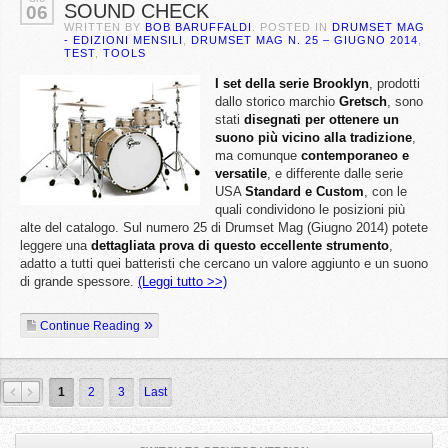
SOUND CHECK
06
WRITTEN BY
BOB BARUFFALDI
. POSTED IN
DRUMSET MAG
- EDIZIONI MENSILI
,
DRUMSET MAG N. 25 – GIUGNO 2014
,
TEST
,
TOOLS
I set della serie Brooklyn
, prodotti
dallo storico marchio
Gretsch
, sono
stati
disegnati per ottenere un
suono più vicino alla tradizione
,
ma comunque
contemporaneo e
versatile
, e differente dalle serie
USA
Standard e Custom
, con le
quali condividono le posizioni più
alte del catalogo. Sul numero 25 di Drumset Mag (Giugno 2014) potete
leggere una
dettagliata prova di questo eccellente strumento
,
adatto a tutti quei batteristi che cercano un valore aggiunto e un suono
di grande spessore.
(Leggi tutto >>)
Continue Reading
»
1
2
3
Last