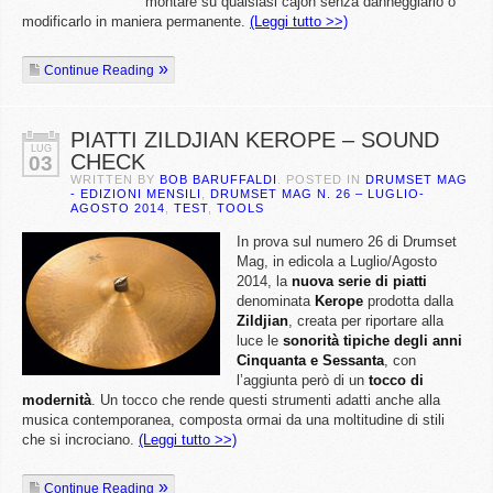
montare su qualsiasi cajon senza danneggiarlo o
modificarlo in maniera permanente.
(Leggi tutto >>)
Continue Reading
PIATTI ZILDJIAN KEROPE – SOUND
LUG
CHECK
03
WRITTEN BY
BOB BARUFFALDI
. POSTED IN
DRUMSET MAG
- EDIZIONI MENSILI
,
DRUMSET MAG N. 26 – LUGLIO-
AGOSTO 2014
,
TEST
,
TOOLS
In prova sul numero 26 di Drumset
Mag, in edicola a Luglio/Agosto
2014, la
nuova serie di piatti
denominata
Kerope
prodotta dalla
Zildjian
, creata per riportare alla
luce le
sonorità tipiche degli anni
Cinquanta e Sessanta
, con
l’aggiunta però di un
tocco di
modernità
. Un tocco che rende questi strumenti adatti anche alla
musica contemporanea, composta ormai da una moltitudine di stili
che si incrociano.
(Leggi tutto >>)
Continue Reading