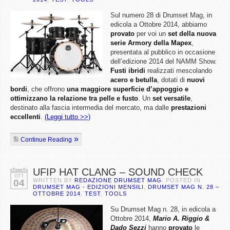
Sul numero 28 di Drumset Mag, in
edicola a Ottobre 2014, abbiamo
provato
per voi un
set della nuova
serie Armory della Mapex
,
presentata al pubblico in occasione
dell’edizione 2014 del NAMM Show.
Fusti ibridi
realizzati mescolando
acero e betulla
, dotati di
nuovi
bordi
, che offrono
una maggiore superficie d’appoggio e
ottimizzano la relazione tra pelle e fusto
. Un
set versatile
,
destinato alla fascia intermedia del mercato, ma dalle
prestazioni
eccellenti
.
(Leggi tutto >>)
Continue Reading
UFIP HAT CLANG – SOUND CHECK
OTT
WRITTEN BY
REDAZIONE DRUMSET MAG
. POSTED IN
04
DRUMSET MAG - EDIZIONI MENSILI
,
DRUMSET MAG N. 28 –
OTTOBRE 2014
,
TEST
,
TOOLS
Su Drumset Mag n. 28, in edicola a
Ottobre 2014,
Mario A. Riggio &
Dado Sezzi
hanno
provato
le