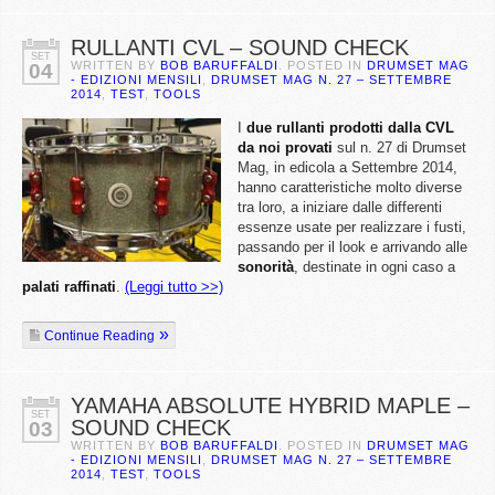
RULLANTI CVL – SOUND CHECK
SET
WRITTEN BY
BOB BARUFFALDI
. POSTED IN
DRUMSET MAG
04
- EDIZIONI MENSILI
,
DRUMSET MAG N. 27 – SETTEMBRE
2014
,
TEST
,
TOOLS
I
due rullanti prodotti dalla CVL
da noi provati
sul n. 27 di Drumset
Mag, in edicola a Settembre 2014,
hanno caratteristiche molto diverse
tra loro, a iniziare dalle differenti
essenze usate per realizzare i fusti,
passando per il look e arrivando alle
sonorità
, destinate in ogni caso a
palati raffinati
.
(Leggi tutto >>)
Continue Reading
YAMAHA ABSOLUTE HYBRID MAPLE –
SET
SOUND CHECK
03
WRITTEN BY
BOB BARUFFALDI
. POSTED IN
DRUMSET MAG
- EDIZIONI MENSILI
,
DRUMSET MAG N. 27 – SETTEMBRE
2014
,
TEST
,
TOOLS