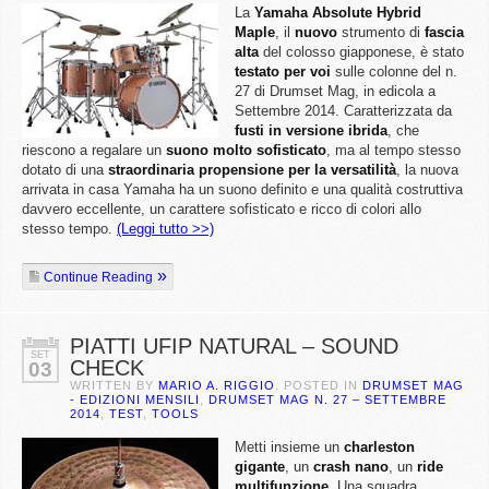
La
Yamaha Absolute Hybrid
Maple
, il
nuovo
strumento di
fascia
alta
del colosso giapponese, è stato
testato per voi
sulle colonne del n.
27 di Drumset Mag, in edicola a
Settembre 2014. Caratterizzata da
fusti in versione ibrida
, che
riescono a regalare un
suono molto sofisticato
, ma al tempo stesso
dotato di una
straordinaria propensione per la versatilità
, la nuova
arrivata in casa Yamaha ha un suono definito e una qualità costruttiva
davvero eccellente, un carattere sofisticato e ricco di colori allo
stesso tempo.
(Leggi tutto >>)
Continue Reading
PIATTI UFIP NATURAL – SOUND
SET
CHECK
03
WRITTEN BY
MARIO A. RIGGIO
. POSTED IN
DRUMSET MAG
- EDIZIONI MENSILI
,
DRUMSET MAG N. 27 – SETTEMBRE
2014
,
TEST
,
TOOLS
Metti insieme un
charleston
gigante
, un
crash nano
, un
ride
multifunzione
. Una squadra