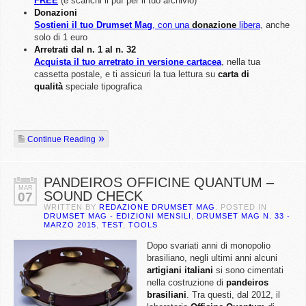
FREE
(e scarichi il pdf per il tuo archivio)
Donazioni
Sostieni il tuo Drumset Mag
, con una
donazione
libera
, anche
solo di 1 euro
Arretrati dal n. 1 al n. 32
Acquista il tuo arretrato in versione cartacea
, nella tua
cassetta postale, e ti assicuri la tua lettura su
carta di
qualità
speciale tipografica
Continue Reading
PANDEIROS OFFICINE QUANTUM –
MAR
SOUND CHECK
07
WRITTEN BY
REDAZIONE DRUMSET MAG
. POSTED IN
DRUMSET MAG - EDIZIONI MENSILI
,
DRUMSET MAG N. 33 -
MARZO 2015
,
TEST
,
TOOLS
Dopo svariati anni di monopolio
brasiliano, negli ultimi anni alcuni
artigiani italiani
si sono cimentati
nella costruzione di
pandeiros
brasiliani
. Tra questi, dal 2012, il