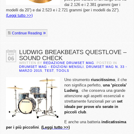
dai 2.126 e i 2.381 grammi (per i
modelli da 20”) e dai 2.523 e i 2.721 grammi (per i modelli da 22”).
(Leggi tutto >>)
Continue Reading
LUDWIG BREAKBEATS QUESTLOVE –
MAR
SOUND CHECK
06
WRITTEN BY
REDAZIONE DRUMSET MAG
. POSTED IN
DRUMSET MAG - EDIZIONI MENSILI
,
DRUMSET MAG N. 33 -
MARZO 2015
,
TEST
,
TOOLS
Uno strumento
riuscitissimo
, il che
non significa perfetto,
una ‘piccola’
Ludwig
,
che conserva una grande
attenzione agli aspetti essenziali e
strettamente funzionali per un
set
ideale per prove e/o serate in
piccoli club
.
E anche una batteria
indicatissima
per i più piccolini
.
(Leggi tutto >>)