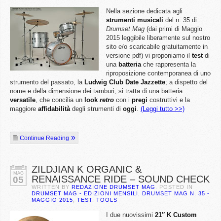
Nella sezione dedicata agli
strumenti musicali
del n. 35 di
Drumset Mag
(dai primi di Maggio
2015 leggibile liberamente sul nostro
sito e/o scaricabile gratuitamente in
versione pdf) vi proponiamo il
test
di
una
batteria
che rappresenta la
riproposizione contemporanea di uno
strumento del passato, la
Ludwig Club Date Jazzette
; a dispetto del
nome e della dimensione dei tamburi, si tratta di una batteria
versatile
, che concilia un
look
retro
con i
pregi
costruttivi e la
maggiore
affidabilità
degli strumenti di
oggi
.
(Leggi tutto >>)
Continue Reading
ZILDJIAN K ORGANIC &
MAG
RENAISSANCE RIDE – SOUND CHECK
05
WRITTEN BY
REDAZIONE DRUMSET MAG
. POSTED IN
DRUMSET MAG - EDIZIONI MENSILI
,
DRUMSET MAG N. 35 -
MAGGIO 2015
,
TEST
,
TOOLS
I due nuovissimi
21″ K Custom