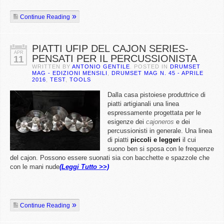
Continue Reading
PIATTI UFIP DEL CAJON SERIES-
APR
PENSATI PER IL PERCUSSIONISTA
11
WRITTEN BY
ANTONIO GENTILE
. POSTED IN
DRUMSET
MAG - EDIZIONI MENSILI
,
DRUMSET MAG N. 45 - APRILE
2016
,
TEST
,
TOOLS
Dalla casa pistoiese produttrice di
piatti artigianali una linea
espressamente progettata per le
esigenze dei
cajoneros
e dei
percussionisti in generale. Una linea
di piatti
piccoli e leggeri
il cui
suono ben si sposa con le frequenze
del cajon. Possono essere suonati sia con bacchette e spazzole che
con le mani nude
(Leggi Tutto >>)
Continue Reading