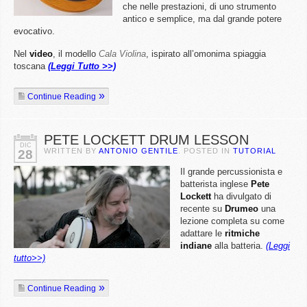
che nelle prestazioni, di uno strumento
antico e semplice, ma dal grande potere
evocativo.
Nel
video
, il modello
Cala Violina
, ispirato all’omonima spiaggia
toscana
(Leggi Tutto >>)
Continue Reading
PETE LOCKETT DRUM LESSON
DIC
WRITTEN BY
ANTONIO GENTILE
. POSTED IN
TUTORIAL
28
Il grande percussionista e
batterista inglese
Pete
Lockett
ha divulgato di
recente su
Drumeo
una
lezione completa su come
adattare le
ritmiche
indiane
alla batteria.
(Leggi
tutto>>)
Continue Reading