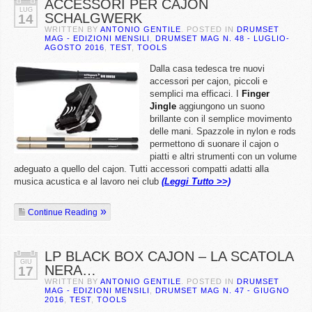
ACCESSORI PER CAJON
LUG
SCHALGWERK
14
WRITTEN BY
ANTONIO GENTILE
. POSTED IN
DRUMSET
MAG - EDIZIONI MENSILI
,
DRUMSET MAG N. 48 - LUGLIO-
AGOSTO 2016
,
TEST
,
TOOLS
Dalla casa tedesca tre nuovi
accessori per cajon, piccoli e
semplici ma efficaci. I
Finger
Jingle
aggiungono un suono
brillante con il semplice movimento
delle mani. Spazzole in nylon e rods
permettono di suonare il cajon o
piatti e altri strumenti con un volume
adeguato a quello del cajon. Tutti accessori compatti adatti alla
musica acustica e al lavoro nei club
(Leggi Tutto >>)
Continue Reading
LP BLACK BOX CAJON – LA SCATOLA
GIU
NERA…
17
WRITTEN BY
ANTONIO GENTILE
. POSTED IN
DRUMSET
MAG - EDIZIONI MENSILI
,
DRUMSET MAG N. 47 - GIUGNO
2016
,
TEST
,
TOOLS