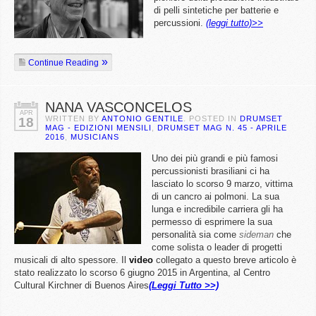
di pelli sintetiche per batterie e
percussioni.
(leggi tutto)>>
Continue Reading
NANA VASCONCELOS
APR
WRITTEN BY
ANTONIO GENTILE
. POSTED IN
DRUMSET
18
MAG - EDIZIONI MENSILI
,
DRUMSET MAG N. 45 - APRILE
2016
,
MUSICIANS
Uno dei più grandi e più famosi
percussionisti brasiliani ci ha
lasciato lo scorso 9 marzo, vittima
di un cancro ai polmoni. La sua
lunga e incredibile carriera gli ha
permesso di esprimere la sua
personalità sia come
sideman
che
come solista o leader di progetti
musicali di alto spessore. Il
video
collegato a questo breve articolo è
stato realizzato lo scorso 6 giugno 2015 in Argentina, al Centro
Cultural Kirchner di Buenos Aires
(Leggi Tutto >>)