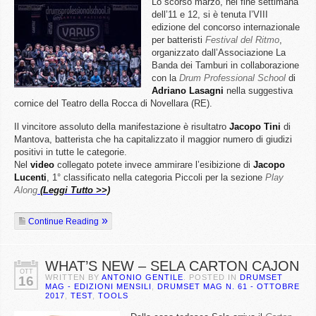
Lo scorso marzo, nel fine settimana
dell’11 e 12, si è tenuta l’VIII
edizione del concorso internazionale
per batteristi
Festival del Ritmo
,
organizzato dall’Associazione La
Banda dei Tamburi in collaborazione
con la
Drum Professional School
di
Adriano Lasagni
nella suggestiva
cornice del Teatro della Rocca di Novellara (RE).
Il vincitore assoluto della manifestazione è risultatro
Jacopo Tini
di
Mantova, batterista che ha capitalizzato il maggior numero di giudizi
positivi in tutte le categorie.
Nel
video
collegato potete invece ammirare l’esibizione di
Jacopo
Lucenti
, 1° classificato nella categoria Piccoli per la sezione
Play
Along
(Leggi Tutto >>)
Continue Reading
WHAT’S NEW – SELA CARTON CAJON
OTT
WRITTEN BY
ANTONIO GENTILE
. POSTED IN
DRUMSET
16
MAG - EDIZIONI MENSILI
,
DRUMSET MAG N. 61 - OTTOBRE
2017
,
TEST
,
TOOLS