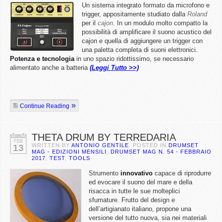
Un sistema integrato formato da microfono e
trigger, appositamente studiato dalla
Roland
per il
cajon
. In un modulo molto compatto la
possibilità di amplificare il suono acustico del
cajon e quella di aggiungere un trigger con
una paletta completa di suoni elettronici.
Potenza e tecnologia
in uno spazio ridottissimo, se necessario
alimentato anche a batteria
(Leggi Tutto >>)
Continue Reading
THETA DRUM BY TERREDARIA
FEB
WRITTEN BY
ANTONIO GENTILE
. POSTED IN
DRUMSET
13
MAG - EDIZIONI MENSILI
,
DRUMSET MAG N. 54 - FEBBRAIO
2017
,
TEST
,
TOOLS
Strumento
innovativo
capace di riprodurre
ed evocare il suono del mare e della
risacca in tutte le sue molteplici
sfumature. Frutto del design e
dell’artigianato italiano, propone una
versione del tutto nuova, sia nei materiali