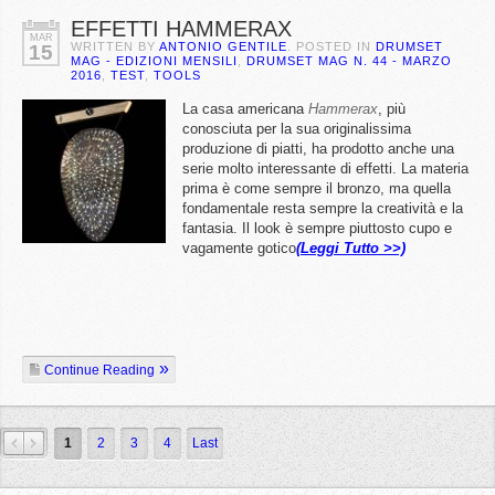
EFFETTI HAMMERAX
MAR
WRITTEN BY
ANTONIO GENTILE
. POSTED IN
DRUMSET
15
MAG - EDIZIONI MENSILI
,
DRUMSET MAG N. 44 - MARZO
2016
,
TEST
,
TOOLS
La casa americana
Hammerax
, più
conosciuta per la sua originalissima
produzione di piatti, ha prodotto anche una
serie molto interessante di effetti. La materia
prima è come sempre il bronzo, ma quella
fondamentale resta sempre la creatività e la
fantasia. Il look è sempre piuttosto cupo e
vagamente gotico
(Leggi Tutto >>)
Continue Reading
»
1
2
3
4
Last