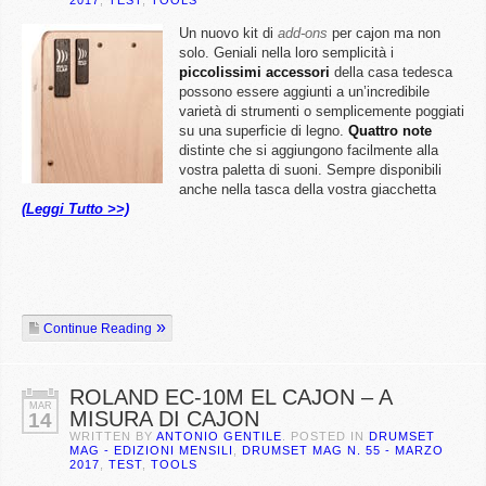
2017
,
TEST
,
TOOLS
Un nuovo kit di
add-ons
per cajon ma non
solo. Geniali nella loro semplicità i
piccolissimi accessori
della casa tedesca
possono essere aggiunti a un’incredibile
varietà di strumenti o semplicemente poggiati
su una superficie di legno.
Quattro note
distinte che si aggiungono facilmente alla
vostra paletta di suoni. Sempre disponibili
anche nella tasca della vostra giacchetta
(Leggi Tutto >>)
Continue Reading
ROLAND EC-10M EL CAJON – A
MAR
MISURA DI CAJON
14
WRITTEN BY
ANTONIO GENTILE
. POSTED IN
DRUMSET
MAG - EDIZIONI MENSILI
,
DRUMSET MAG N. 55 - MARZO
2017
,
TEST
,
TOOLS