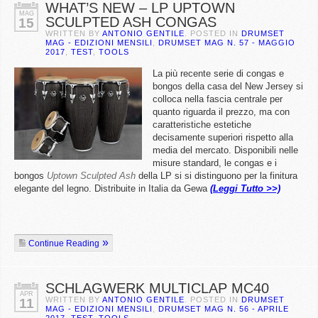
WHAT’S NEW – LP UPTOWN
MAG
SCULPTED ASH CONGAS
15
WRITTEN BY
ANTONIO GENTILE
. POSTED IN
DRUMSET
MAG - EDIZIONI MENSILI
,
DRUMSET MAG N. 57 - MAGGIO
2017
,
TEST
,
TOOLS
La più recente serie di congas e
bongos della casa del New Jersey si
colloca nella fascia centrale per
quanto riguarda il prezzo, ma con
caratteristiche estetiche
decisamente superiori rispetto alla
media del mercato. Disponibili nelle
misure standard, le congas e i
bongos
Uptown Sculpted Ash
della LP si si distinguono per la finitura
elegante del legno. Distribuite in Italia da Gewa
(Leggi Tutto >>)
Continue Reading
SCHLAGWERK MULTICLAP MC40
APR
WRITTEN BY
ANTONIO GENTILE
. POSTED IN
DRUMSET
11
MAG - EDIZIONI MENSILI
,
DRUMSET MAG N. 56 - APRILE