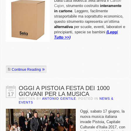
Dalla casa tedesca Sela arriva il
Carton
Cajon
, strumento costruito
interamente
in cartone
. Leggero, facilmente
strasportabile ma soprattutto economico,
questo strumento rapresenta un’ottima
alternativa
per scuole, eventi, laboratori e
principianti, specie se bambini
(Leggi
Tutto >>)
Continue Reading
OGGI A PISTOIA FESTA DEI 1000
GIU
GIOVANI PER LA MUSICA
17
WRITTEN BY
ANTONIO GENTILE
. POSTED IN
NEWS &
EVENTS
Oggi, sabato 17 giugno, la
nuova musica italiana
invade Pistoia, Capitale
Culturale d’Italia 2017, con