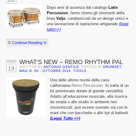
Dopo anni di assenza dal catalogo
Latin
Percussion
, fanno ritorno gli strumenti della
linea
Valje
, caratterizzati da un design unico e
una lavorazione di ispirazione artigianale
(leggi
tutto>>)
Continue Reading
WHAT’S NEW – REMO RHYTHM PAL
OTT
WRITTEN BY
ANTONIO GENTILE
. POSTED IN
DRUMSET
19
MAG N. 50 - OTTOBRE 2016
,
TOOLS
Una delle ultime novità della casa
californiana
Remo Percussion
. Si tratta di un
kit preintonato dotato di grande versatilità.
Adatto all’educazione musicale, alla musica
da strada o allo studio in ambienti non
insonorizzati, può essere suonato sia con le
mani che con bacchette o altri tipi di battenti
(Leggi Tutto >>)