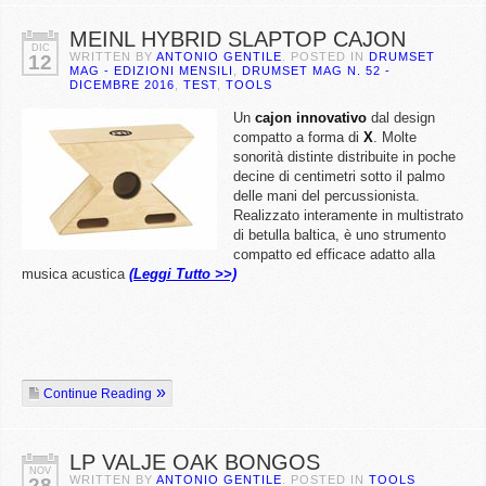
MEINL HYBRID SLAPTOP CAJON
DIC
WRITTEN BY
ANTONIO GENTILE
. POSTED IN
DRUMSET
12
MAG - EDIZIONI MENSILI
,
DRUMSET MAG N. 52 -
DICEMBRE 2016
,
TEST
,
TOOLS
Un
cajon innovativo
dal design
compatto a forma di
X
. Molte
sonorità distinte distribuite in poche
decine di centimetri sotto il palmo
delle mani del percussionista.
Realizzato interamente in multistrato
di betulla baltica, è uno strumento
compatto ed efficace adatto alla
musica acustica
(Leggi Tutto >>)
Continue Reading
LP VALJE OAK BONGOS
NOV
WRITTEN BY
ANTONIO GENTILE
. POSTED IN
TOOLS
28