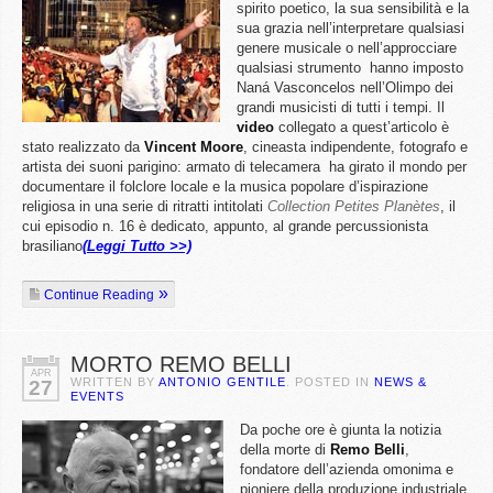
spirito poetico, la sua sensibilità e la
sua grazia nell’interpretare qualsiasi
genere musicale o nell’approcciare
qualsiasi strumento hanno imposto
Naná Vasconcelos nell’Olimpo dei
grandi musicisti di tutti i tempi. Il
video
collegato a quest’articolo è
stato realizzato da
Vincent Moore
, cineasta indipendente, fotografo e
artista dei suoni parigino: armato di telecamera ha girato il mondo per
documentare il folclore locale e la musica popolare d’ispirazione
religiosa in una serie di ritratti intitolati
Collection Petites Planètes
, il
cui episodio n. 16 è dedicato, appunto, al grande percussionista
brasiliano
(Leggi Tutto >>)
Continue Reading
MORTO REMO BELLI
APR
WRITTEN BY
ANTONIO GENTILE
. POSTED IN
NEWS &
27
EVENTS
Da poche ore è giunta la notizia
della morte di
Remo Belli
,
fondatore dell’azienda omonima e
pioniere della produzione industriale