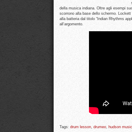
della musica indiana. Oltre agli esempi suon
scorrono alla base dello schermo. Lockett 
alla batteria dal titolo “Indian Rhythms a
all’argomento.
Tags:
drum lesson
,
drumeo
,
hudson musi