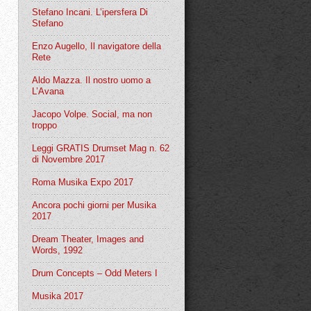
Stefano Incani. L’ipersfera Di
Stefano
Enzo Augello, Il navigatore della
Rete
Aldo Mazza. Il nostro uomo a
L’Avana
Jacopo Volpe. Social, ma non
troppo
Leggi GRATIS Drumset Mag n. 62
di Novembre 2017
Roma Musika Expo 2017
Ancora pochi giorni per Musika
2017
Dream Theater, Images and
Words, 1992
Drum Concepts – Odd Meters I
Musika 2017