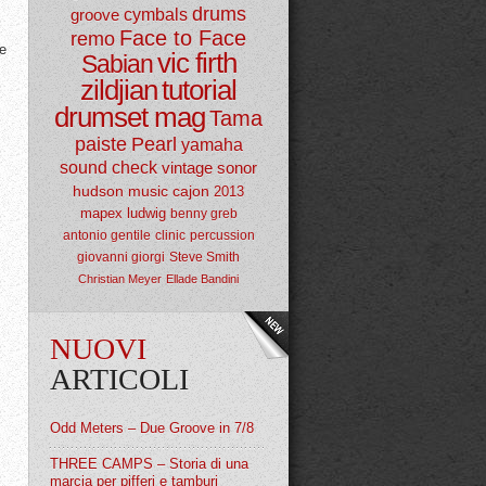
drums
groove
cymbals
Face to Face
remo
te
vic firth
Sabian
zildjian
tutorial
drumset mag
Tama
paiste
Pearl
yamaha
sound check
vintage
sonor
hudson music
cajon
2013
mapex
ludwig
benny greb
antonio gentile
clinic
percussion
giovanni giorgi
Steve Smith
Christian Meyer
Ellade Bandini
NUOVI
ARTICOLI
Odd Meters – Due Groove in 7/8
THREE CAMPS – Storia di una
marcia per pifferi e tamburi