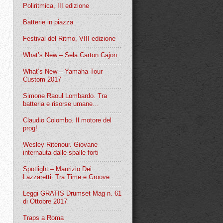
Poliritmica, III edizione
Batterie in piazza
Festival del Ritmo, VIII edizione
What’s New – Sela Carton Cajon
What’s New – Yamaha Tour
Custom 2017
Simone Raoul Lombardo. Tra
batteria e risorse umane…
Claudio Colombo. Il motore del
prog!
Wesley Ritenour. Giovane
internauta dalle spalle forti
Spotlight – Maurizio Dei
Lazzaretti. Tra Time e Groove
Leggi GRATIS Drumset Mag n. 61
di Ottobre 2017
Traps a Roma