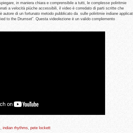
spiegare, in maniera chiara e comprensibile a tutti, le complesse poliritmie
ati a velocità piùche accessibili, il video è corredato di parti scritte che
è autore di un fortunato metodo pubblicato da sulle poliritmie indiane applica
pplied to the Drumset”. Questa videolezione è un valido complemento
c
,
indian rhythms
,
pete lockett