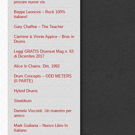
provare nuove vie
Beppe Leoncini – Rock 100%
italiano!
Gary Chaffee – The Teacher
Carmine & Vinnie Appice – Bros in
Drums
Leggi GRATIS Drumset Mag n. 63
di Dicembre 2017
Alice In Chains. Dirt, 1992
Drum Concepts – ODD METERS
(II PARTE)
Hybrid Drums
Steeldrum
Daniele Visconti. Un maestro per
amico
Mark Guiliana – Nuovo Libro In
Italiano