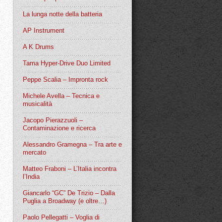
La lunga notte della batteria
AP Instrument
A K Drums
Tama Hyper-Drive Duo Limited
Peppe Scalia – Impronta rock
Michele Avella – Tecnica e
musicalità
Jacopo Pierazzuoli –
Contaminazione e ricerca
Alessandro Gramegna – Tra arte e
mercato
Matteo Fraboni – L’Italia incontra
l’India
Giancarlo “GC” De Trizio – Dalla
Puglia a Broadway (e oltre…)
Paolo Pellegatti – Voglia di