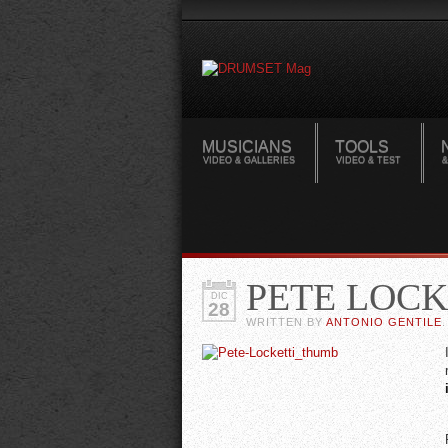
MUSICIANS
TOOLS
VIDEO & GALLERIES
VIDEO & TEST
&
PETE LOC
DIC
28
WRITTEN BY
ANTONIO GENTILE