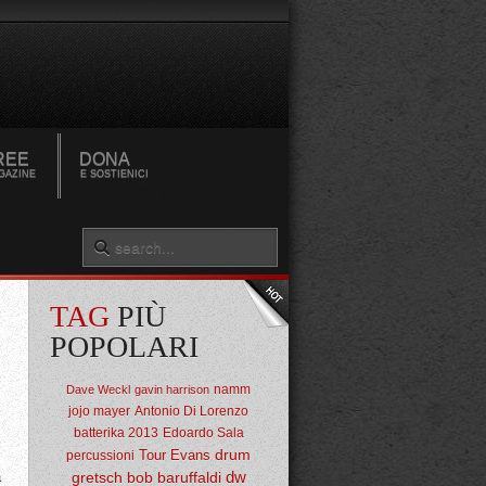
REE
DONA
GAZINE
E SOSTIENICI
TAG
PIÙ
POPOLARI
namm
Dave Weckl
gavin harrison
jojo mayer
Antonio Di Lorenzo
batterika 2013
Edoardo Sala
drum
Tour
Evans
percussioni
dw
a
gretsch
bob baruffaldi