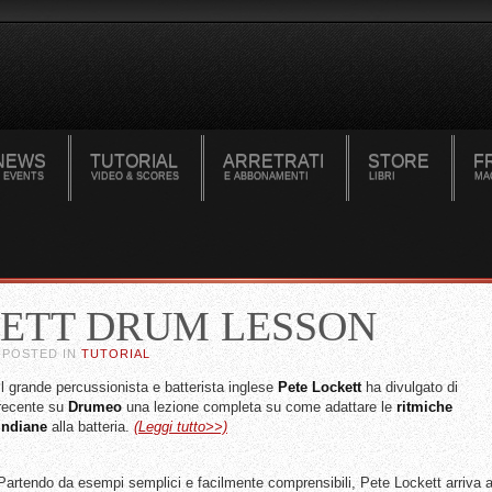
NEWS
TUTORIAL
ARRETRATI
STORE
F
 EVENTS
VIDEO & SCORES
E ABBONAMENTI
LIBRI
MA
KETT DRUM LESSON
. POSTED IN
TUTORIAL
Il grande percussionista e batterista inglese
Pete Lockett
ha divulgato di
recente su
Drumeo
una lezione completa su come adattare le
ritmiche
indiane
alla batteria.
(Leggi tutto>>)
Partendo da esempi semplici e facilmente comprensibili, Pete Lockett arriva 