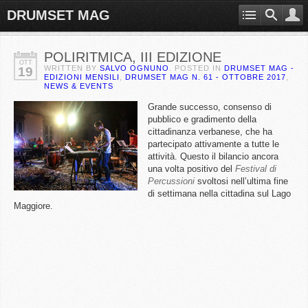
DRUMSET MAG
POLIRITMICA, III EDIZIONE
OTT
WRITTEN BY
SALVO OGNUNO
. POSTED IN
DRUMSET MAG -
19
EDIZIONI MENSILI
,
DRUMSET MAG N. 61 - OTTOBRE 2017
,
NEWS & EVENTS
Grande successo, consenso di
pubblico e gradimento della
cittadinanza verbanese, che ha
partecipato attivamente a tutte le
attività. Questo il bilancio ancora
una volta positivo del
Festival di
Percussioni
svoltosi nell’ultima fine
di settimana nella cittadina sul Lago
Maggiore.