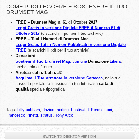
COME PUOI LEGGERE E SOSTENERE IL TUO
DRUMSET MAG
FREE – Drumset Mag n. 61 di Ottobre 2017
Leggi Gratis in versione Digitale FREE il Numero 61 di
Ottobre 2017
(e scarichi il pdf per il tuo archivio)
FREE – Tutti i Numeri di Drumset Mag
Leggi Gratis Tutti i Numeri Pubblicati in versione Digitale
FREE
(e scarichi il pdf per il tuo archivio)
Donazioni
Sostieni il Tuo Drumset Mag
, con una
Donazione
Libera
,
anche solo di 1 euro
Arretrati dal n. 1 al n. 32
Acquista il Tuo Arretrato in versione Cartacea
, nella tua
cassetta postale, e ti assicuri la tua lettura su
carta di
qualità
speciale tipografica
Tags:
billy cobham
,
davide merlino
,
Festival di Percussioni
,
Francesco Pinetti
,
stratus
,
Tony Arco
SWITCH TO DESKTOP VERSION