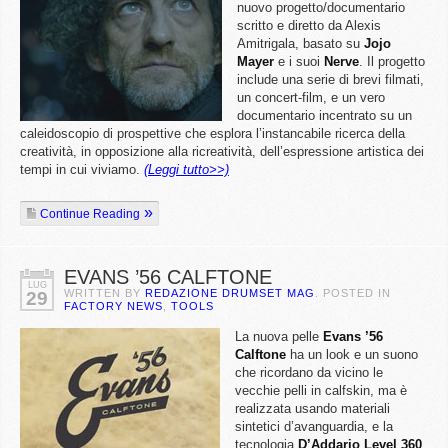
nuovo progetto/documentario
scritto e diretto da Alexis
Amitrigala, basato su
Jojo
Mayer
e i suoi
Nerve
. Il progetto
include una serie di brevi filmati,
un concert-film, e un vero
documentario incentrato su un
caleidoscopio di prospettive che esplora l’instancabile ricerca della
creatività, in opposizione alla ricreatività, dell’espressione artistica dei
tempi in cui viviamo.
(Leggi tutto>>)
Continue Reading
EVANS ’56 CALFTONE
LUG
WRITTEN BY
REDAZIONE DRUMSET MAG
. POSTED IN
29
FACTORY NEWS
,
TOOLS
La nuova pelle
Evans
’56
Calftone
ha un look e un suono
che ricordano da vicino le
vecchie pelli in calfskin, ma è
realizzata usando materiali
sintetici d’avanguardia, e la
tecnologia
D’Addario Level 360