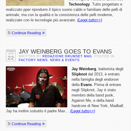
Technology
. Tutto progettato e
realizzato pper riprodurre il tipico suono caldo e familiare delle pelli di
animale, ma con la qualità e la consistenza delle pelli moderne,
realizzate con le tecnologie più avanzate.
(Leggi tutto>>)
Continue Reading
JAY WEINBERG GOES TO EVANS
APR
WRITTEN BY
REDAZIONE DRUMSET MAG
. POSTED IN
22
FACTORY NEWS
,
NEWS & EVENTS
Jay
Weinberg
, batterista degli
Slipknot
dal 2013, è entrato
nella famiglia degli endorser
della
Evans
. Prima di entrare
negli Slipknot, Jay è stato
membro della band punk,
Against Me, e della band
hardcore di New York, Madball.
Jay ha inoltre sotiutito il padre Max…
(Leggi tutto>>)
Continue Reading