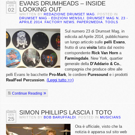
EVANS DRUMHEADS – INSIDE
APR
LOOKING OUT
02
WRITTEN BY
REDAZIONE DRUMSET MAG
. POSTED IN
DRUMSET MAG - EDIZIONI MENSILI
,
DRUMSET MAG N. 23 -
APRILE 2014
,
FACTORY NEWS
,
PAPER2MEDIA
,
TOOLS
Sul numero 23 di Drumset Mag, in
edicola ad Aprile 2014, pubblichiamo
un lungo articolo sulle
pelli Evans
,
frutto di una
visita
fatta dal nostro
corrispondente
Rick Van Horn
a
Farmingdale
, New York, quartier
generale della
D’Addario & Co.
,
compagnia che produce oltre alle
pelli Evans le bacchette
Pro-Mark
, le cordiere
Puresound
e i prodotti
RealFeel Percussion
.
(Leggi tutto >>)
Continue Reading
SIMON PHILLIPS LASCIA I TOTO
GEN
WRITTEN BY
BOB BARUFFALDI
. POSTED IN
MUSICIANS
25
Ora è ufficiale, visto che la
notizia è apparsa sul sito web