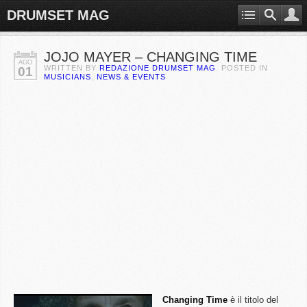
DRUMSET MAG
JOJO MAYER – CHANGING TIME
AGO
WRITTEN BY
REDAZIONE DRUMSET MAG
. POSTED IN
01
MUSICIANS
,
NEWS & EVENTS
Changing
Time
è il titolo del