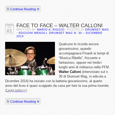
Continue Reading
FACE TO FACE – WALTER CALLONI
DIC
WRITTEN BY
MARIO A. RIGGIO
. POSTED IN
DRUMSET MAG
01
- EDIZIONI MENSILI
,
DRUMSET MAG N. 30 – DICEMBRE
2014
Qualcuno lo ricorda ancora
giovanissimo, quando
accompagnava Finardi ai tempi di
“Musica Ribelle”, frizzante e
fantasioso, oppure nei tredici
lunghi anni di militanza nella PFM.
Walter
Calloni
(intervistato sul n.
30 di Drumset Mag, in edicola a
Dicembre 2014) ha iniziato con la batteria giovanissimo, al quarto
anno del liceo è quasi scappato da casa per fare la sua prima tournée.
(Leggi tutto>>)
Continue Reading