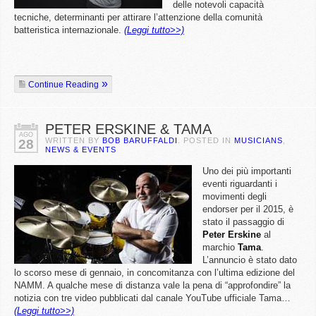
delle notevoli capacità
tecniche, determinanti per attirare l’attenzione della comunità
batteristica internazionale.
(Leggi tutto>>)
Continue Reading
PETER ERSKINE & TAMA
AGO
WRITTEN BY
BOB BARUFFALDI
. POSTED IN
MUSICIANS
,
28
NEWS & EVENTS
Uno dei più importanti
eventi riguardanti i
movimenti degli
endorser per il 2015, è
stato il passaggio di
Peter
Erskine
al
marchio
Tama
.
L’annuncio è stato dato
lo scorso mese di gennaio, in concomitanza con l’ultima edizione del
NAMM. A qualche mese di distanza vale la pena di “approfondire” la
notizia con tre video pubblicati dal canale YouTube ufficiale Tama…
(Leggi tutto>>)