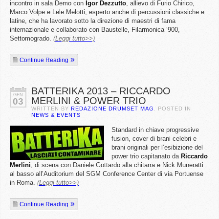
incontro in sala Demo con
Igor
Dezzutto
, allievo di Furio Chirico,
Marco Volpe e Lele Melotti, esperto anche di percussioni classiche e
latine, che ha lavorato sotto la direzione di maestri di fama
internazionale e collaborato con Baustelle, Filarmonica ‘900,
Settomogrado.
(Leggi tutto>>)
Continue Reading
BATTERIKA 2013 – RICCARDO
GEN
MERLINI & POWER TRIO
03
WRITTEN BY
REDAZIONE DRUMSET MAG
. POSTED IN
NEWS & EVENTS
Standard in chiave progressive
fusion, cover di brani celebri e
brani originali per l’esibizione del
power trio capitanato da
Riccardo
Merlini
, di scena con Daniele Gottardo alla chitarra e Nick Muneratti
al basso all’Auditorium del SGM Conference Center di via Portuense
in Roma.
(Leggi tutto>>)
Continue Reading