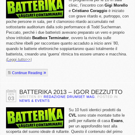
clinic, l’incontro con
Gigi
Morello
e
Cristiano
Coraggio
è iniziato
con grave ritardo e, purtroppo, con
poche persone in sala, per il clamoroso ritardo accumulato nel
sottostante auditorium dalla solo performance di Todd Sucherman.
Peccato, perché i due batteristi avevano preparato un vero e proprio
show intitolato
Beatbox
Terminator
, ovvero la rivincita sulle
macchine ribelli per raccontare quanto accaduto a inizio anni ’80,
quando le batterie elettroniche soppiantarono quasi totalmente il
batterista, creando una ‘guerra’ ritmica tra essere umano e macchina.
(Leggi tutto>>)
Continue Reading
BATTERIKA 2013 – IGOR DEZZUTTO
GEN
WRITTEN BY
REDAZIONE DRUMSET MAG
. POSTED IN
03
NEWS & EVENTS
Su 10 fusti identici prodotti da
CVL
sono state montate tutte le
pelli per rullante di casa
Evans
,
per un approfondito test alla
scoperta del suono ideale di rullante. Questo il contenuto del primo