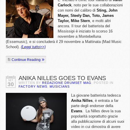
Carlock
, noto per le sue collaborazioni
con nomi del calibro di
Sting, John
Mayer, Steely Dan, Toto, James
Taylor, Mike Stern
, e molti altri
ancora. Il tour del batterista del
Mississipi è iniziato lo scorso 16
novembre a Montebelluna
(Essemusic), e si concluderà il 29 novembre a Mattinata (Mad Music
School).
(Leggi tutto>>)
Continue Reading
ANIKA NILLES GOES TO EVANS
SET
WRITTEN BY
REDAZIONE DRUMSET MAG
. POSTED IN
30
FACTORY NEWS
,
MUSICIANS
La giovane batterista tedesca
Anika
Nilles
, è entrata a far
parte degli endorser della
Evans
. La Nilles deve la sua
popolarità soprattutto grazie
alla pubblicazione di alcuni suoi
video in cui dimostra di avere