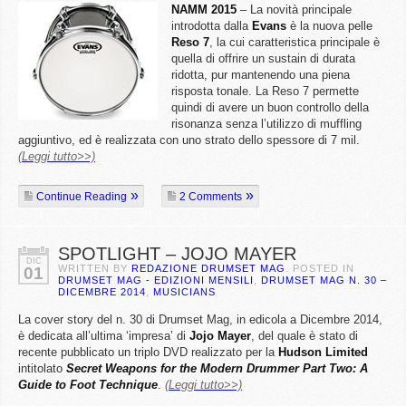
NAMM 2015
– La novità principale
introdotta dalla
Evans
è la nuova pelle
Reso
7
, la cui caratteristica principale è
quella di offrire un sustain di durata
ridotta, pur mantenendo una piena
risposta tonale. La Reso 7 permette
quindi di avere un buon controllo della
risonanza senza l’utilizzo di muffling
aggiuntivo, ed è realizzata con uno strato dello spessore di 7 mil.
(Leggi tutto>>)
Continue Reading
2 Comments
SPOTLIGHT – JOJO MAYER
DIC
WRITTEN BY
REDAZIONE DRUMSET MAG
. POSTED IN
01
DRUMSET MAG - EDIZIONI MENSILI
,
DRUMSET MAG N. 30 –
DICEMBRE 2014
,
MUSICIANS
La cover story del n. 30 di Drumset Mag, in edicola a Dicembre 2014,
è dedicata all’ultima ‘impresa’ di
Jojo
Mayer
, del quale è stato di
recente pubblicato un triplo DVD realizzato per la
Hudson
Limited
intitolato
Secret Weapons for the Modern Drummer Part Two: A
Guide to Foot Technique
.
(Leggi tutto>>)