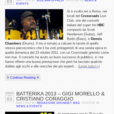
WRITTEN BY
BOB BARUFFALDI
. POSTED IN
NEWS &
03
EVENTS
Si è svolto ieri a Roma, nei
locali del
Crossroads
Live
Club, uno dei concerti
italiani del super trio
HBC
composto da Scott
Henderson (Guitar), Jeff
Berlin (Bass), e
Dennis
Chambers
(Drums). Il trio è tornato a calcare le tavole di quello
stesso palcoscenico che li ha visti protagonisti di una serata epica in
quella domenica del 23 ottobre 2011, con un Crossroads gremito come
non mai. Il concerto ha avuto un buon successo di pubblico, e i tre
hanno offerto una buona prestazione che però ha lasciato qualche
dubbio agli occhi e alle orecchie dei più esperti…
(Leggi tutto>>)
Continue Reading
BATTERIKA 2013 – GIGI MORELLO &
GEN
CRISTIANO CORAGGIO
03
WRITTEN BY
REDAZIONE DRUMSET MAG
. POSTED IN
NEWS & EVENTS
In programma per le 20 in sala