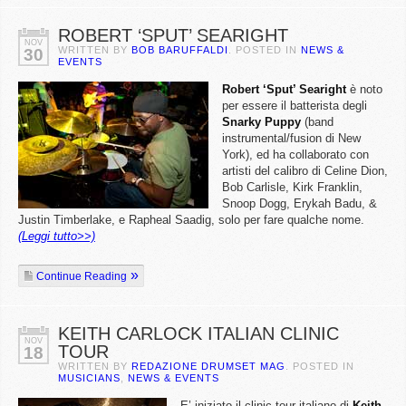
ROBERT ‘SPUT’ SEARIGHT
NOV
WRITTEN BY
BOB BARUFFALDI
. POSTED IN
NEWS &
30
EVENTS
Robert ‘Sput’ Searight
è noto
per essere il batterista degli
Snarky
Puppy
(band
instrumental/fusion di New
York), ed ha collaborato con
artisti del calibro di Celine Dion,
Bob Carlisle, Kirk Franklin,
Snoop Dogg, Erykah Badu, &
Justin Timberlake, e Rapheal Saadig, solo per fare qualche nome.
(Leggi tutto>>)
Continue Reading
KEITH CARLOCK ITALIAN CLINIC
NOV
TOUR
18
WRITTEN BY
REDAZIONE DRUMSET MAG
. POSTED IN
MUSICIANS
,
NEWS & EVENTS
E’ iniziato il clinic tour italiano di
Keith