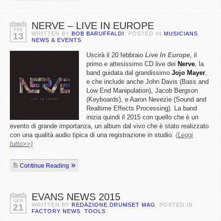
NERVE – LIVE IN EUROPE
FEB
WRITTEN BY
BOB BARUFFALDI
. POSTED IN
MUSICIANS
,
13
NEWS & EVENTS
Uscirà il 20 febbraio
Live In Europe
, il
primo e attesissimo CD live dei
Nerve
, la
band guidata dal grandissimo
Jojo
Mayer
,
e che include anche John Davis (Bass and
Low End Manipulation), Jacob Bergson
(Keyboards), e Aaron Nevezie (Sound and
Realtime Effects Processing). La band
inizia quindi il 2015 con quello che è un
evento di grande importanza, un album dal vivo che è stato realizzato
con una qualità audio tipica di una registrazione in studio.
(Leggi
tutto>>)
Continue Reading
EVANS NEWS 2015
GEN
WRITTEN BY
REDAZIONE DRUMSET MAG
. POSTED IN
21
FACTORY NEWS
,
TOOLS