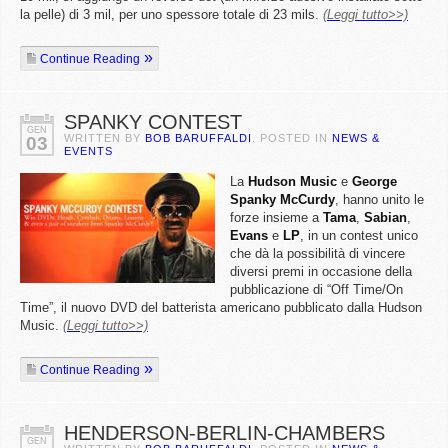
la pelle) di 3 mil, per uno spessore totale di 23 mils.
(Leggi tutto>>)
Continue Reading
SPANKY CONTEST
GEN
WRITTEN BY
BOB BARUFFALDI
. POSTED IN
NEWS &
03
EVENTS
La
Hudson
Music
e
George
Spanky McCurdy
, hanno unito le
forze insieme a
Tama
,
Sabian
,
Evans
e
LP
, in un contest unico
che dà la possibilità di vincere
diversi premi in occasione della
pubblicazione di “Off Time/On
Time”, il nuovo DVD del batterista americano pubblicato dalla Hudson
Music.
(Leggi tutto>>)
Continue Reading
HENDERSON-BERLIN-CHAMBERS
GEN