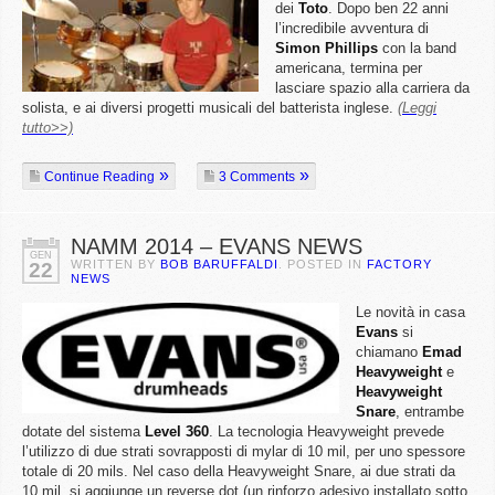
dei
Toto
. Dopo ben 22 anni
l’incredibile avventura di
Simon
Phillips
con la band
americana, termina per
lasciare spazio alla carriera da
solista, e ai diversi progetti musicali del batterista inglese.
(Leggi
tutto>>)
Continue Reading
3 Comments
NAMM 2014 – EVANS NEWS
GEN
WRITTEN BY
BOB BARUFFALDI
. POSTED IN
FACTORY
22
NEWS
Le novità in casa
Evans
si
chiamano
Emad
Heavyweight
e
Heavyweight
Snare
, entrambe
dotate del sistema
Level
360
. La tecnologia Heavyweight prevede
l’utilizzo di due strati sovrapposti di mylar di 10 mil, per uno spessore
totale di 20 mils. Nel caso della Heavyweight Snare, ai due strati da
10 mil, si aggiunge un reverse dot (un rinforzo adesivo installato sotto