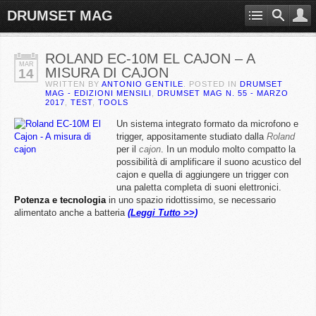
DRUMSET MAG
ROLAND EC-10M EL CAJON – A
MAR
MISURA DI CAJON
14
WRITTEN BY
ANTONIO GENTILE
. POSTED IN
DRUMSET
MAG - EDIZIONI MENSILI
,
DRUMSET MAG N. 55 - MARZO
2017
,
TEST
,
TOOLS
Un sistema integrato formato da microfono e
trigger, appositamente studiato dalla
Roland
per il
cajon
. In un modulo molto compatto la
possibilità di amplificare il suono acustico del
cajon e quella di aggiungere un trigger con
una paletta completa di suoni elettronici.
Potenza e tecnologia
in uno spazio ridottissimo, se necessario
alimentato anche a batteria
(Leggi Tutto >>)