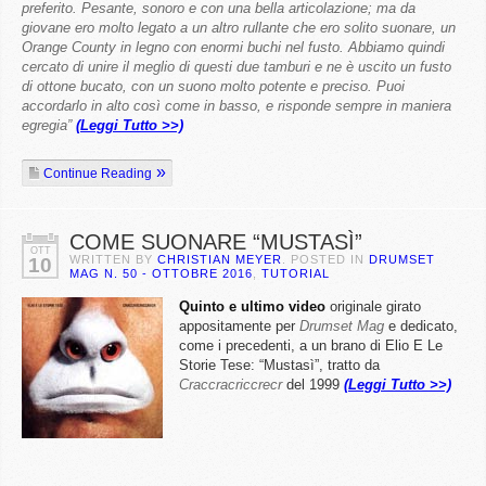
preferito. Pesante, sonoro e con una bella articolazione; ma da
giovane ero molto legato a un altro rullante che ero solito suonare, un
Orange County in legno con enormi buchi nel fusto. Abbiamo quindi
cercato di unire il meglio di questi due tamburi e ne è uscito un fusto
di ottone bucato, con un suono molto potente e preciso. Puoi
accordarlo in alto così come in basso, e risponde sempre in maniera
egregia”
(Leggi Tutto >>)
Continue Reading
COME SUONARE “MUSTASÌ”
OTT
WRITTEN BY
CHRISTIAN MEYER
. POSTED IN
DRUMSET
10
MAG N. 50 - OTTOBRE 2016
,
TUTORIAL
Quinto e ultimo video
originale girato
appositamente per
Drumset Mag
e dedicato,
come i precedenti, a un brano di Elio E Le
Storie Tese: “Mustasì”, tratto da
Craccracriccrecr
del 1999
(Leggi Tutto >>)