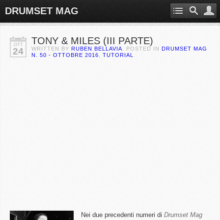
DRUMSET MAG
TONY & MILES (III PARTE)
OTT
WRITTEN BY
RUBEN BELLAVIA
. POSTED IN
DRUMSET MAG
24
N. 50 - OTTOBRE 2016
,
TUTORIAL
Nei due precedenti numeri di
Drumset Mag