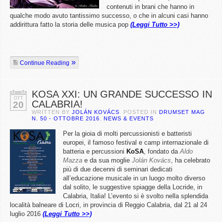
contenuti in brani che hanno in
qualche modo avuto tantissimo successo, o che in alcuni casi hanno
addirittura fatto la storia delle musica pop
(Leggi Tutto >>)
Continue Reading
KOSA XXI: UN GRANDE SUCCESSO IN
OTT
CALABRIA!
20
WRITTEN BY
JOLÁN KOVÁCS
. POSTED IN
DRUMSET MAG
N. 50 - OTTOBRE 2016
,
NEWS & EVENTS
Per la gioia di molti percussionisti e batteristi
europei, il famoso festival e camp internazionale di
batteria e percussioni
KoSA
, fondato da
Aldo
Mazza
e da sua moglie
Jolán Kovács
, ha celebrato
più di due decenni di seminari dedicati
all’educazione musicale in un luogo molto diverso
dal solito, le suggestive spiagge della Locride, in
Calabria, Italia! L’evento si è svolto nella splendida
località balneare di Locri, in provincia di Reggio Calabria, dal 21 al 24
luglio 2016
(Leggi Tutto >>)