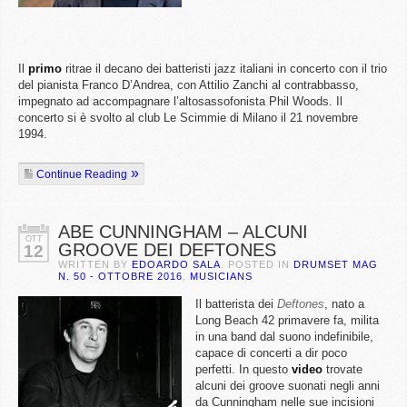
Il
primo
ritrae il decano dei batteristi jazz italiani in concerto con il trio
del pianista Franco D’Andrea, con Attilio Zanchi al contrabbasso,
impegnato ad accompagnare l’altosassofonista Phil Woods. Il
concerto si è svolto al club Le Scimmie di Milano il 21 novembre
1994.
Continue Reading
ABE CUNNINGHAM – ALCUNI
OTT
GROOVE DEI DEFTONES
12
WRITTEN BY
EDOARDO SALA
. POSTED IN
DRUMSET MAG
N. 50 - OTTOBRE 2016
,
MUSICIANS
Il batterista dei
Deftones
, nato a
Long Beach 42 primavere fa, milita
in una band dal suono indefinibile,
capace di concerti a dir poco
perfetti. In questo
video
trovate
alcuni dei groove suonati negli anni
da Cunningham nelle sue incisioni