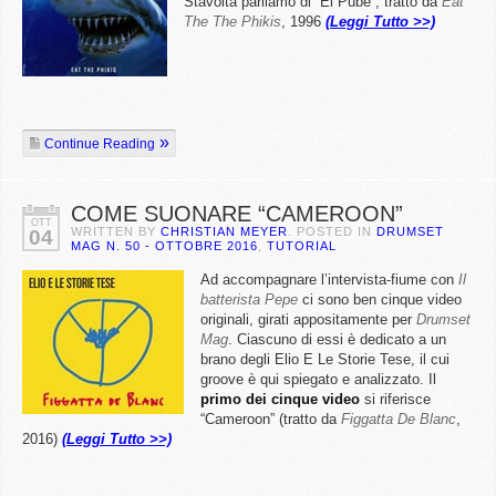
Stavolta parliamo di “El Pube”, tratto da
Eat
The The Phikis
, 1996
(Leggi Tutto >>)
Continue Reading
COME SUONARE “CAMEROON”
OTT
WRITTEN BY
CHRISTIAN MEYER
. POSTED IN
DRUMSET
04
MAG N. 50 - OTTOBRE 2016
,
TUTORIAL
Ad accompagnare l’intervista-fiume con
Il
batterista Pepe
ci sono ben cinque video
originali, girati appositamente per
Drumset
Mag
. Ciascuno di essi è dedicato a un
brano degli Elio E Le Storie Tese, il cui
groove è qui spiegato e analizzato. Il
primo dei cinque video
si riferisce
“Cameroon” (tratto da
Figgatta De Blanc
,
2016)
(Leggi Tutto >>)