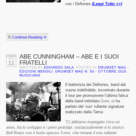
con i Deftones
(Leggi Tutto >>)
Continue Reading
ABE CUNNINGHAM – ABE E I SUOI
OTT
FRATELLI
11
WRITTEN BY
EDOARDO SALA
. POSTED IN
DRUMSET MAG -
EDIZIONI MENSILI
,
DRUMSET MAG N. 50 - OTTOBRE 2016
,
MUSICIANS
Il batterista dei Deftones, band dal
suono indefinibile, incontrato durante
il tour per promuovere l’ultima fatica
della band intitolata
Gore
, ci ha
parlato del ‘suo’ rullante signature
realizzato dalla Tama:
“Ci abbiamo impiegato circa un
anno, fra lo sviluppo e i primi prototipi; sostanzialmente è lo storico
Bell Brass con il fusto spesso 3 mm, che rimane
il mio rullante