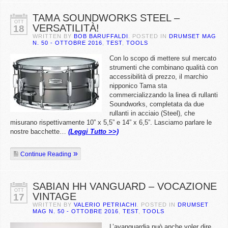
TAMA SOUNDWORKS STEEL –
OTT
VERSATILITÀ!
18
WRITTEN BY
BOB BARUFFALDI
. POSTED IN
DRUMSET MAG
N. 50 - OTTOBRE 2016
,
TEST
,
TOOLS
Con lo scopo di mettere sul mercato
strumenti che combinano qualità con
accessibilità di prezzo, il marchio
nipponico Tama sta
commercializzando la linea di rullanti
Soundworks, completata da due
rullanti in acciaio (Steel), che
misurano rispettivamente 10” x 5,5” e 14” x 6,5”. Lasciamo parlare le
nostre bacchette…
(Leggi Tutto >>)
Continue Reading
SABIAN HH VANGUARD – VOCAZIONE
OTT
VINTAGE
17
WRITTEN BY
VALERIO PETRIACHI
. POSTED IN
DRUMSET
MAG N. 50 - OTTOBRE 2016
,
TEST
,
TOOLS
L’avanguardia può anche voler dire