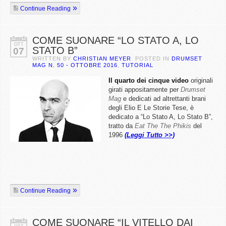
Continue Reading
COME SUONARE “LO STATO A, LO
OTT
STATO B”
07
WRITTEN BY
CHRISTIAN MEYER
. POSTED IN
DRUMSET
MAG N. 50 - OTTOBRE 2016
,
TUTORIAL
Il quarto dei cinque video
originali
girati appositamente per
Drumset
Mag
e dedicati ad altrettanti brani
degli Elio E Le Storie Tese, è
dedicato a “Lo Stato A, Lo Stato B”,
tratto da
Eat The The Phikis
del
1996
(Leggi Tutto >>)
Continue Reading
COME SUONARE “IL VITELLO DAI