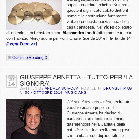
sapersi guardare indietro. Sembra
questo il significato celato dietro il
nome e la costruzione fortemente
vintage di questa nuova linea della
casa canadese. Nel
video
collegato
all’articolo, il batterista romano
Alessandro Inolti
(attualmente in tour
con Fabrizio Moro) suona per voi il Crash/Ride da 20” e l’Hi-Hat da 14”
(Leggi Tutto >>)
Continue Reading
GIUSEPPE ARNETTA – TUTTO PER ‘LA
OTT
SIGNORA’
14
WRITTEN BY
ANDREA SCIACCA
. POSTED IN
DRUMSET MAG
N. 50 - OTTOBRE 2016
,
MUSICIANS
C
hi non risica non rosica
, recita un
vecchio adagio popolare. E
Giuseppe Arnetta ha deciso di
puntare su se stesso e rischiare,
trasferendosi nella Capitale dalla
natìa Sicilia. Una scelta coraggiosa
che, unita al suo duplice talento