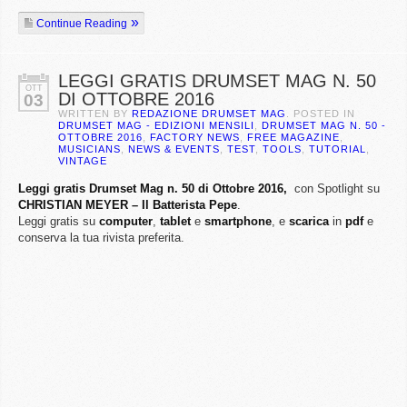
Continue Reading
LEGGI GRATIS DRUMSET MAG N. 50
OTT
DI OTTOBRE 2016
03
WRITTEN BY
REDAZIONE DRUMSET MAG
. POSTED IN
DRUMSET MAG - EDIZIONI MENSILI
,
DRUMSET MAG N. 50 -
OTTOBRE 2016
,
FACTORY NEWS
,
FREE MAGAZINE
,
MUSICIANS
,
NEWS & EVENTS
,
TEST
,
TOOLS
,
TUTORIAL
,
VINTAGE
Leggi gratis Drumset Mag n. 50 di Ottobre 2016,
con Spotlight su
CHRISTIAN MEYER – Il Batterista Pepe
.
Leggi gratis su
computer
,
tablet
e
smartphone
, e
scarica
in
pdf
e
conserva la tua rivista preferita.