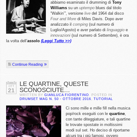
abbiamo esaminato il drumming di
Tony
Williams
su un
uptempo
blues dal titolo
“Walkin’”, versione
live
del 1964 dal disco
Four and More
di Miles Davis. Dopo aver
analizzato il
comping
(sul numero di
Luglio/Agosto) e aver parlato di
linguaggio
e
innovazioni
(sul numero di Settembre), è ora
la volta dell’
assolo
(Leggi Tutto >>)
Continue Reading
LE QUARTINE, QUESTE
OTT
SCONOSCIUTE…
21
WRITTEN BY
GIANLUCA FIORENTINO
. POSTED IN
DRUMSET MAG N. 50 - OTTOBRE 2016
,
TUTORIAL
Ci sono mille e mille fill nella musica
pop/rock eseguiti con le
quartine
,
con tante diteggiature, e tali quartine
le trovate spostate in moltissimi
modi sul set. Ho deciso di riportarne
alcuni tra i più famosi, ovvero