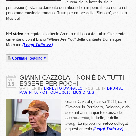
(suona sia la batteria sia le
percussioni), sta rapidamente contribuendo a imporre il suo nome nel
panorama musicale romano. Tutto per amore della ’Signora’, ossia la
Musica!
Nel
video
collegato all’articolo Arnetta e il bassista Fabio Crescente si
cimentano con il brano “Where Are You” della cantante Dominique
Mathurin
(Leggi Tutto >>)
Continue Reading
GIANNI CAZZOLA – NON È DA TUTTI
OTT
ESSERE PER POCHI
13
WRITTEN BY
ERNESTO D'ANGELO
. POSTED IN
DRUMSET
MAG N. 50 - OTTOBRE 2016
,
MUSICIANS
Gianni Cazzola, classe 1938, da S.
Giovanni in Persiceto, Bologna, è da
sessant’anni la quintessenza del
bop drumming
in Italia, e dello
swing
. La riprova nei
video
collegati
a quest’articolo
(Leggi Tutto >>)