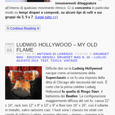
innumerevoli diteggiature
all’interno di qualsiasi movimento ritmico. Ci si
concentra
in particolar
modo su
tempi dispari e composti, su alcuni tipi di rulli e sui
gruppi da 3, 5 e 7
.
(Leggi tutto >>)
Continue Reading
LUDWIG HOLLYWOOD – MY OLD
LUG
FLAME
06
WRITTEN BY
ANTONIO DI LORENZO
. POSTED IN
DRUMSET
MAG - EDIZIONI MENSILI
,
DRUMSET MAG N. 26 – LUGLIO-
AGOSTO 2014
,
TEST
,
TOOLS
,
VINTAGE
Difficile dire se la
Ludwig Hollywood
nacque come un’estensione della
Superclassic
o se fu una risposta della
ditta di Chicago alle necessità del rock. È
certo che la prima celebre Ludwig
Hollywood
fu quella di Ringo Starr
, il
batterista dei
Beatles
. La configurazione
maggiormente diffusa del set fu: cassa 22”
x 14”, rack tom 12” x 8” e 13” x 9” e floor tom 16” x 16”, con il rullante
in metallo, salvo rarissimi casi. I fusti sono i classici tre strati con
cerchi di rinforzo Ludwig, mogano africano – pioppo – mogano e la