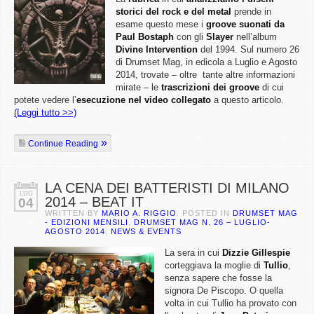
storici del rock e del metal
prende in
esame questo mese i
groove suonati da
Paul Bostaph
con gli
Slayer
nell’album
Divine Intervention
del 1994. Sul numero 26
di Drumset Mag, in edicola a Luglio e Agosto
2014, trovate – oltre tante altre informazioni
mirate – le
trascrizioni dei groove
di cui
potete vedere l’
esecuzione nel video collegato
a questo articolo.
(Leggi tutto >>)
Continue Reading
LA CENA DEI BATTERISTI DI MILANO
LUG
2014 – BEAT IT
04
WRITTEN BY
MARIO A. RIGGIO
. POSTED IN
DRUMSET MAG
- EDIZIONI MENSILI
,
DRUMSET MAG N. 26 – LUGLIO-
AGOSTO 2014
,
NEWS & EVENTS
La sera in cui
Dizzie Gillespie
corteggiava la moglie di
Tullio
,
senza sapere che fosse la
signora De Piscopo. O quella
volta in cui Tullio ha provato con