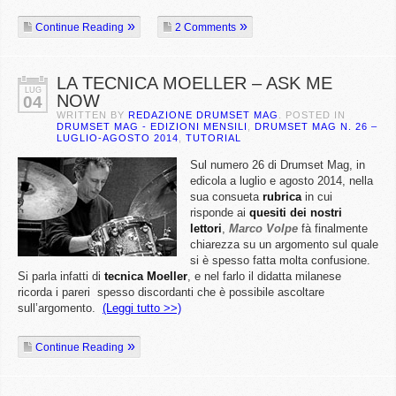
Continue Reading
2 Comments
LA TECNICA MOELLER – ASK ME
LUG
NOW
04
WRITTEN BY
REDAZIONE DRUMSET MAG
. POSTED IN
DRUMSET MAG - EDIZIONI MENSILI
,
DRUMSET MAG N. 26 –
LUGLIO-AGOSTO 2014
,
TUTORIAL
Sul numero 26 di Drumset Mag, in
edicola a luglio e agosto 2014, nella
sua consueta
rubrica
in cui
risponde ai
quesiti dei nostri
lettori
,
Marco Volpe
fà finalmente
chiarezza su un argomento sul quale
si è spesso fatta molta confusione.
Si parla infatti di
tecnica Moeller
, e nel farlo il didatta milanese
ricorda i pareri spesso discordanti che è possibile ascoltare
sull’argomento.
(Leggi tutto >>)
Continue Reading