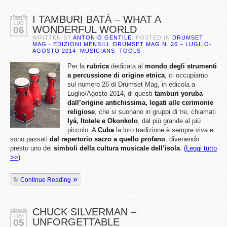
I TAMBURI BATÁ – WHAT A
LUG
WONDERFUL WORLD
06
WRITTEN BY
ANTONIO GENTILE
. POSTED IN
DRUMSET
MAG - EDIZIONI MENSILI
,
DRUMSET MAG N. 26 – LUGLIO-
AGOSTO 2014
,
MUSICIANS
,
TOOLS
Per la
rubrica
dedicata al
mondo degli strumenti
a percussione di origine etnica
, ci occupiamo
sul numero 26 di Drumset Mag, in edicola a
Luglio/Agosto 2014, di questi
tamburi yoruba
dall’origine antichissima, legati alle cerimonie
religiose
, che si suonano in gruppi di tre, chiamati
Iyá, Itotele e Okonkolo
, dal più grande al più
piccolo. A
Cuba
la loro tradizione è sempre viva e
sono passati
dal repertorio sacro a quello profano
, divenendo
presto uno dei
simboli della cultura musicale dell’isola
.
(Leggi tutto
>>)
Continue Reading
CHUCK SILVERMAN –
LUG
UNFORGETTABLE
05