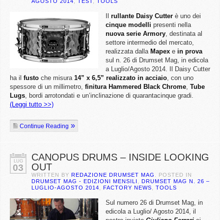
AGOSTO 2014
,
TEST
,
TOOLS
Il
rullante Daisy Cutter
è uno dei
cinque modelli
presenti nella
nuova serie Armory
, destinata al
settore intermedio del mercato,
realizzata dalla
Mapex
e
in prova
sul n. 26 di Drumset Mag, in edicola
a Luglio/Agosto 2014. Il Daisy Cutter
ha il
fusto
che misura
14” x 6,5” realizzato in acciaio
, con uno
spessore di un millimetro,
finitura Hammered Black Chrome
,
Tube
Lugs
, bordi arrotondati e un’inclinazione di quarantacinque gradi.
(Leggi tutto >>)
Continue Reading
CANOPUS DRUMS – INSIDE LOOKING
LUG
OUT
03
WRITTEN BY
REDAZIONE DRUMSET MAG
. POSTED IN
DRUMSET MAG - EDIZIONI MENSILI
,
DRUMSET MAG N. 26 –
LUGLIO-AGOSTO 2014
,
FACTORY NEWS
,
TOOLS
Sul numero 26 di Drumset Mag, in
edicola a Luglio/ Agosto 2014, il