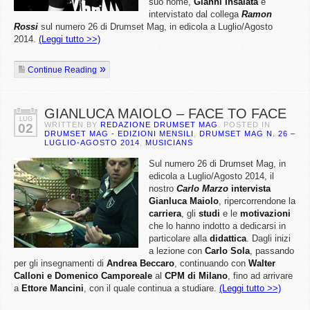
suo nome,
Gianni Insalata
è
intervistato dal collega
Ramon
Rossi
sul numero 26 di Drumset Mag, in edicola a Luglio/Agosto
2014.
(Leggi tutto >>)
Continue Reading
GIANLUCA MAIOLO – FACE TO FACE
LUG
WRITTEN BY
REDAZIONE DRUMSET MAG
. POSTED IN
02
DRUMSET MAG - EDIZIONI MENSILI
,
DRUMSET MAG N. 26 –
LUGLIO-AGOSTO 2014
,
MUSICIANS
Sul numero 26 di Drumset Mag, in
edicola a Luglio/Agosto 2014, il
nostro
Carlo Marzo
intervista
Gianluca Maiolo
, ripercorrendone la
carriera
, gli
studi
e le
motivazioni
che lo hanno indotto a dedicarsi in
particolare alla
didattica
. Dagli inizi
a lezione con
Carlo Sola
, passando
per gli insegnamenti di
Andrea Beccaro
, continuando con
Walter
Calloni e Domenico Camporeale
al
CPM di Milano
, fino ad arrivare
a
Ettore Mancini
, con il quale continua a studiare.
(Leggi tutto >>)