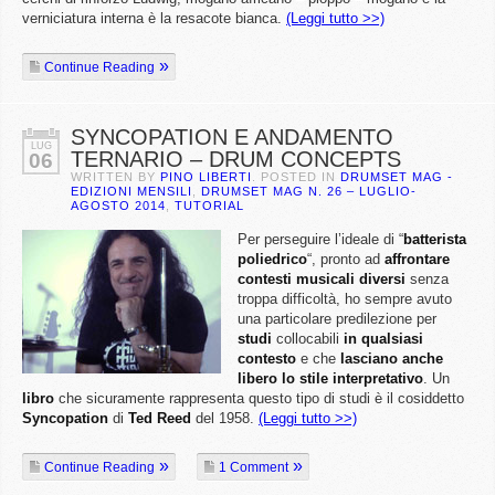
verniciatura interna è la resacote bianca.
(Leggi tutto >>)
Continue Reading
SYNCOPATION E ANDAMENTO
LUG
TERNARIO – DRUM CONCEPTS
06
WRITTEN BY
PINO LIBERTI
. POSTED IN
DRUMSET MAG -
EDIZIONI MENSILI
,
DRUMSET MAG N. 26 – LUGLIO-
AGOSTO 2014
,
TUTORIAL
Per perseguire l’ideale di “
batterista
poliedrico
“, pronto ad
affrontare
contesti musicali diversi
senza
troppa difficoltà, ho sempre avuto
una particolare predilezione per
studi
collocabili
in qualsiasi
contesto
e che
lasciano anche
libero lo stile interpretativo
. Un
libro
che sicuramente rappresenta questo tipo di studi è il cosiddetto
Syncopation
di
Ted Reed
del 1958.
(Leggi tutto >>)
Continue Reading
1 Comment