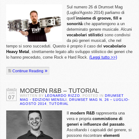
Sul numero 26 di Drumset Mag
(Luglio/Agosto 2014) parliamo di
quell’
insieme di groove, fill e
sonorità
che appartengono a un
determinato genere musicale. Alcuni
vocabolari stilistici
sono condivisi
da più generi musicali, che nel
tempo si sono succeduti. Questo è proprio il caso del
vocabolario
Heavy Metal
, strettamente legato allo sviluppo stilistico dei generi che
lo hanno preceduto, come Rock e Hard Rock.
(Leggi tutto >>)
Continue Reading
MODERN R&B – TUTORIAL
LUG
WRITTEN BY
LEONARDO RIZZO
. POSTED IN
DRUMSET
07
MAG - EDIZIONI MENSILI
,
DRUMSET MAG N. 26 – LUGLIO-
AGOSTO 2014
,
TUTORIAL
Il
modern R&B
rappresenta una
vera e propria
commistione di
generi e influenze del passato
.
Ascoltando i capisaldi del genere, si
possono riscontrare
elementi