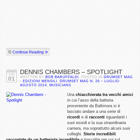
Continue Reading
DENNIS CHAMBERS – SPOTLIGHT
LUG
WRITTEN BY
BOB BARUFFALDI
. POSTED IN
DRUMSET MAG
01
- EDIZIONI MENSILI
,
DRUMSET MAG N. 26 – LUGLIO-
AGOSTO 2014
,
MUSICIANS
Una
chiacchierata tra vecchi amici
in cui l’asso della batteria
proveniente da Baltimora si è
lasciato andare a una serie di
ricordi
e di
racconti
riguardanti i
suoi esordi e la sua straordinaria
carriera, ma soprattutto alcuni suoi
colleghi.
Storie incredibili
raccontate da un batterista incredibile
e trascritte per voi sul