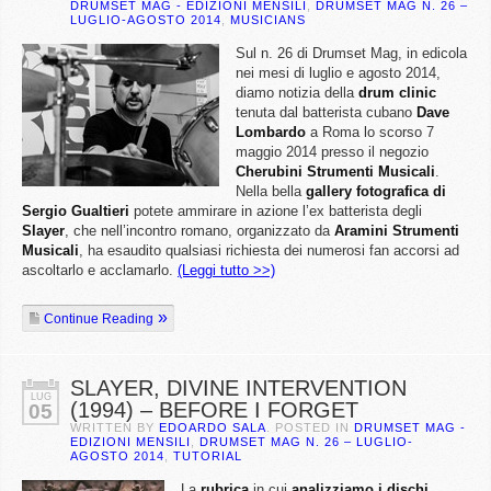
DRUMSET MAG - EDIZIONI MENSILI
,
DRUMSET MAG N. 26 –
LUGLIO-AGOSTO 2014
,
MUSICIANS
Sul n. 26 di Drumset Mag, in edicola
nei mesi di luglio e agosto 2014,
diamo notizia della
drum clinic
tenuta dal batterista cubano
Dave
Lombardo
a Roma lo scorso 7
maggio 2014 presso il negozio
Cherubini Strumenti Musicali
.
Nella bella
gallery fotografica di
Sergio Gualtieri
potete ammirare in azione l’ex batterista degli
Slayer
, che nell’incontro romano, organizzato da
Aramini Strumenti
Musicali
, ha esaudito qualsiasi richiesta dei numerosi fan accorsi ad
ascoltarlo e acclamarlo.
(Leggi tutto >>)
Continue Reading
SLAYER, DIVINE INTERVENTION
LUG
(1994) – BEFORE I FORGET
05
WRITTEN BY
EDOARDO SALA
. POSTED IN
DRUMSET MAG -
EDIZIONI MENSILI
,
DRUMSET MAG N. 26 – LUGLIO-
AGOSTO 2014
,
TUTORIAL
La
rubrica
in cui
analizziamo i dischi