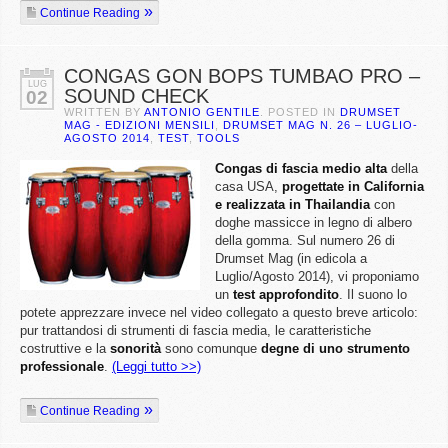
Continue Reading
CONGAS GON BOPS TUMBAO PRO –
LUG
SOUND CHECK
02
WRITTEN BY
ANTONIO GENTILE
. POSTED IN
DRUMSET
MAG - EDIZIONI MENSILI
,
DRUMSET MAG N. 26 – LUGLIO-
AGOSTO 2014
,
TEST
,
TOOLS
Congas di fascia medio alta
della
casa USA,
progettate in California
e realizzata in Thailandia
con
doghe massicce in legno di albero
della gomma. Sul numero 26 di
Drumset Mag (in edicola a
Luglio/Agosto 2014), vi proponiamo
un
test approfondito
. Il suono lo
potete apprezzare invece nel video collegato a questo breve articolo:
pur trattandosi di strumenti di fascia media, le caratteristiche
costruttive e la
sonorità
sono comunque
degne di uno strumento
professionale
.
(Leggi tutto >>)
Continue Reading