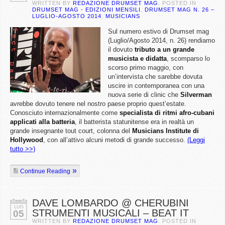
WRITTEN BY
REDAZIONE DRUMSET MAG
. POSTED IN
DRUMSET MAG - EDIZIONI MENSILI
,
DRUMSET MAG N. 26 –
LUGLIO-AGOSTO 2014
,
MUSICIANS
Sul numero estivo di Drumset mag
(Luglio/Agosto 2014, n. 26) rendiamo
il dovuto
tributo a un grande
musicista e didatta
, scomparso lo
scorso primo maggio, con
un’intervista che sarebbe dovuta
uscire in contemporanea con una
nuova serie di clinic che
Silverman
avrebbe dovuto tenere nel nostro paese proprio quest’estate.
Conosciuto internazionalmente come
specialista di ritmi afro-cubani
applicati alla batteria
, il batterista statunitense era in realtà un
grande insegnante tout court, colonna del
Musicians Institute di
Hollywood
, con all’attivo alcuni metodi di grande successo.
(Leggi
tutto >>)
Continue Reading
DAVE LOMBARDO @ CHERUBINI
LUG
STRUMENTI MUSICALI – BEAT IT
05
WRITTEN BY
REDAZIONE DRUMSET MAG
. POSTED IN