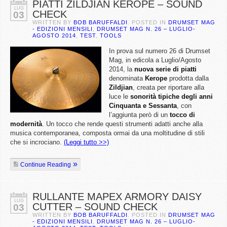
PIATTI ZILDJIAN KEROPE – SOUND
LUG
CHECK
03
WRITTEN BY
BOB BARUFFALDI
. POSTED IN
DRUMSET MAG
- EDIZIONI MENSILI
,
DRUMSET MAG N. 26 – LUGLIO-
AGOSTO 2014
,
TEST
,
TOOLS
In prova sul numero 26 di Drumset
Mag, in edicola a Luglio/Agosto
2014, la
nuova serie di piatti
denominata
Kerope
prodotta dalla
Zildjian
, creata per riportare alla
luce le
sonorità tipiche degli anni
Cinquanta e Sessanta
, con
l’aggiunta però di un
tocco di
modernità
. Un tocco che rende questi strumenti adatti anche alla
musica contemporanea, composta ormai da una moltitudine di stili
che si incrociano.
(Leggi tutto >>)
Continue Reading
RULLANTE MAPEX ARMORY DAISY
LUG
CUTTER – SOUND CHECK
03
WRITTEN BY
BOB BARUFFALDI
. POSTED IN
DRUMSET MAG
- EDIZIONI MENSILI
,
DRUMSET MAG N. 26 – LUGLIO-