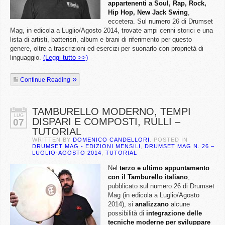
appartenenti a Soul, Rap, Rock,
Hip Hop, New Jack Swing
,
eccetera. Sul numero 26 di Drumset
Mag, in edicola a Luglio/Agosto 2014, trovate ampi cenni storici e una
lista di artisti, batterisri, album e brani di riferimento per questo
genere, oltre a trascrizioni ed esercizi per suonarlo con proprietà di
linguaggio.
(Leggi tutto >>)
Continue Reading
TAMBURELLO MODERNO, TEMPI
LUG
DISPARI E COMPOSTI, RULLI –
07
TUTORIAL
WRITTEN BY
DOMENICO CANDELLORI
. POSTED IN
DRUMSET MAG - EDIZIONI MENSILI
,
DRUMSET MAG N. 26 –
LUGLIO-AGOSTO 2014
,
TUTORIAL
Nel
terzo e ultimo appuntamento
con il Tamburello italiano
,
pubblicato sul numero 26 di Drumset
Mag (in edicola a Luglio/Agosto
2014), si
analizzano
alcune
possibilità di
integrazione delle
tecniche moderne per sviluppare