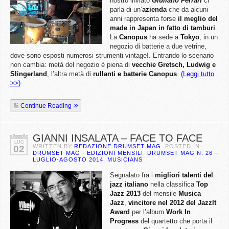
nostro inviato
Giuliano Ferrari
ci
parla di un’
azienda
che da alcuni
anni rappresenta forse
il meglio del
made in Japan in fatto di tamburi
.
La
Canopus
ha sede a
Tokyo
, in un
negozio di batterie a due vetrine,
dove sono esposti numerosi strumenti vintage!. Entrando lo scenario
non cambia: metà del negozio è piena di
vecchie Gretsch, Ludwig e
Slingerland
, l’altra metà di
rullanti e batterie Canopus
.
(Leggi tutto
>>)
Continue Reading
GIANNI INSALATA – FACE TO FACE
LUG
WRITTEN BY
REDAZIONE DRUMSET MAG
. POSTED IN
02
DRUMSET MAG - EDIZIONI MENSILI
,
DRUMSET MAG N. 26 –
LUGLIO-AGOSTO 2014
,
MUSICIANS
Segnalato fra i
migliori talenti del
jazz italiano
nella classifica
Top
Jazz 2013
del mensile
Musica
Jazz
,
vincitore nel 2012 del JazzIt
Award
per l’album
Work In
Progress
del quartetto che porta il