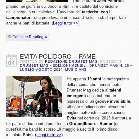
l’orchestra di
Jaco Patorius
,
proprio nei giorni in cui Jaco, a Rimini, è caduto dal cornicione
dell’albergo in cui risiedeva. L’avvento dei
tastieristi con i
campionatori
, che prendevano un sacco di soldi in studio per fare
anche le parti di batteria.
(Leggi tutto >>)
Continue Reading
EVITA POLIDORO – FAME
LUG
WRITTEN BY
REDAZIONE DRUMSET MAG
. POSTED IN
04
DRUMSET MAG - EDIZIONI MENSILI
,
DRUMSET MAG N. 26 –
LUGLIO-AGOSTO 2014
,
MUSICIANS
Ha appena
19 anni
la protagonista
della rubrica che mensilmente
Drumset Mag dedica ai
talenti
emergenti
della batteria. In
possesso di un
groove invidiabile
,
affinato studiando con alcuni tra i
migliori batteristi in corcolazione,
Evita
nel corso del 2013 è entrata a
far parte di due band promettenti, i
Groundfloor
e i
Rumor
(di
quest’ultima band lo scorso 19 maggio è uscito il primo disco,
intitolato
Pois
).
(Leggi tutto >>)