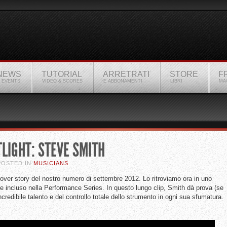
NEWS
TUTORIAL
ARRETRATI
STORE
F
 EVENTS
VIDEO & SCORES
E ABBONAMENTI
LIBRI
MA
LIGHT: STEVE SMITH
 POSTED IN
MUSICIANS
 cover story del nostro numero di settembre 2012. Lo ritroviamo ora in uno
 e incluso nella Performance Series. In questo lungo clip, Smith dà prova (se
redibile talento e del controllo totale dello strumento in ogni sua sfumatura.