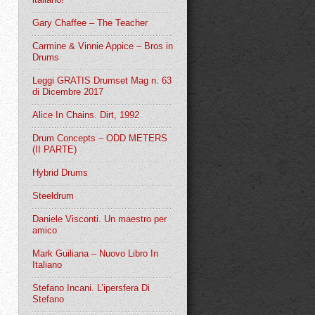
Gary Chaffee – The Teacher
Carmine & Vinnie Appice – Bros in
Drums
Leggi GRATIS Drumset Mag n. 63
di Dicembre 2017
Alice In Chains. Dirt, 1992
Drum Concepts – ODD METERS
(II PARTE)
Hybrid Drums
Steeldrum
Daniele Visconti. Un maestro per
amico
Mark Guiliana – Nuovo Libro In
Italiano
Stefano Incani. L’ipersfera Di
Stefano