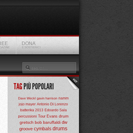
REE
DONA
GAZINE
E SOSTIENICI
TAG
PIÙ POPOLARI
namm
Dave Weckl
gavin harrison
jojo mayer
Antonio Di Lorenzo
batterika 2013
Edoardo Sala
drum
Tour
Evans
percussioni
dw
gretsch
bob baruffaldi
drums
groove
cymbals