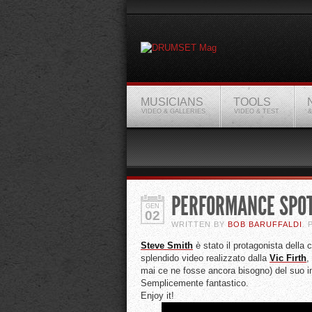
MUSICIANS
TOOLS
VIDEO & GALLERIES
VIDEO & TEST
&
PERFORMANCE SPOT
GEN
02
WRITTEN BY
BOB BARUFFALDI
.
Steve
Smith
è stato il protagonista della
splendido video realizzato dalla
Vic
Firth
,
mai ce ne fosse ancora bisogno) del suo inc
Semplicemente fantastico.
Enjoy it!