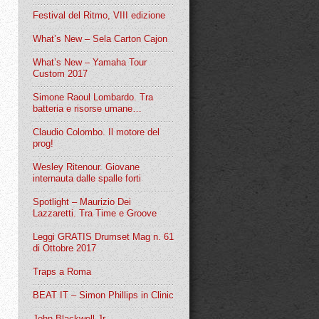
Festival del Ritmo, VIII edizione
What’s New – Sela Carton Cajon
What’s New – Yamaha Tour
Custom 2017
Simone Raoul Lombardo. Tra
batteria e risorse umane…
Claudio Colombo. Il motore del
prog!
Wesley Ritenour. Giovane
internauta dalle spalle forti
Spotlight – Maurizio Dei
Lazzaretti. Tra Time e Groove
Leggi GRATIS Drumset Mag n. 61
di Ottobre 2017
Traps a Roma
BEAT IT – Simon Phillips in Clinic
John Blackwell Jr