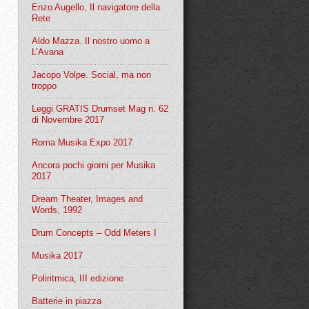
Enzo Augello, Il navigatore della
Rete
Aldo Mazza. Il nostro uomo a
L’Avana
Jacopo Volpe. Social, ma non
troppo
Leggi GRATIS Drumset Mag n. 62
di Novembre 2017
Roma Musika Expo 2017
Ancora pochi giorni per Musika
2017
Dream Theater, Images and
Words, 1992
Drum Concepts – Odd Meters I
Musika 2017
Poliritmica, III edizione
Batterie in piazza