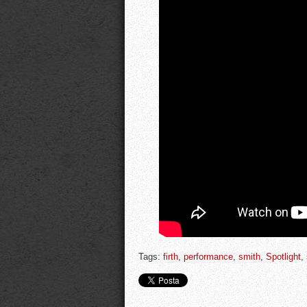
Tags:
firth
,
performance
,
smith
,
Spotlight
,