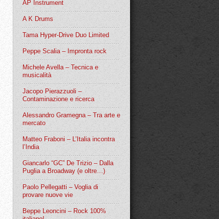
AP Instrument
A K Drums
Tama Hyper-Drive Duo Limited
Peppe Scalia – Impronta rock
Michele Avella – Tecnica e
musicalità
Jacopo Pierazzuoli –
Contaminazione e ricerca
Alessandro Gramegna – Tra arte e
mercato
Matteo Fraboni – L’Italia incontra
l’India
Giancarlo “GC” De Trizio – Dalla
Puglia a Broadway (e oltre…)
Paolo Pellegatti – Voglia di
provare nuove vie
Beppe Leoncini – Rock 100%
italiano!