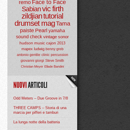
Face to Face
remo
vic firth
Sabian
zildjian
tutorial
drumset mag
Tama
paiste
Pearl
yamaha
sound check
vintage
sonor
hudson music
cajon
2013
mapex
ludwig
benny greb
antonio gentile
clinic
percussion
giovanni giorgi
Steve Smith
Christian Meyer
Ellade Bandini
NUOVI
ARTICOLI
Odd Meters – Due Groove in 7/8
THREE CAMPS – Storia di una
marcia per pifferi e tamburi
La lunga notte della batteria