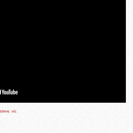
steve
,
vic