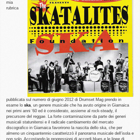
mia
rubrica
pubblicata sul numero di giugno 2012 di Drumset Mag prendo in
esame lo
ska
, un genere musicale che ha avuto origine in Giamaica
nei primi anni ’60 ed è considerato, assieme al rock-steady, il
precursore del reggae. La forte contaminazione da parte dei generi
musicali statunitensi e il radicale cambiamento del mercato
discografico in Giamaica favorirono la nascita dello ska, che per
almeno un cinquantennio caratterizzò il panorama musicale dell’isola e
non solo. Accostando le progressioni di accordi blues e le linee di