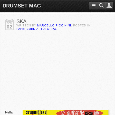
DRUMSET MAG
SKA
GEN
WRITTEN BY
MARCELLO PICCININI
. POSTED IN
02
PAPER2MEDIA
,
TUTORIAL
Nella