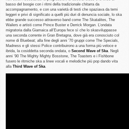
basso del boogie con i ritmi della tradizionale chitarra da
accompagnamento, e con una varietà di testi che spaziava da temi
leggeri e privi di significato a quelli più duri di denuncia sociale, lo ska
ebbe grande successo attraverso band come The Skatalites, The
Wailers e artisti come Prince Buster e Derrick Morgan. L’ondata
migratoria dalla Giamaica all’Europa fece sì che lo skasviluppasse
una seconda corrente in Gran Bretagna, dove già era conosciuto col
nome di Bluebeat; alla fine degli anni ’70 gruppi come The Specials,
Madness e gli stessi Police contribuirono a una forma più veloce e
ibrida, la cosiddetta seconda ondata, o
Second Wave of Ska
. Negli
anni ’90 The Mighty Mighty Bosstone, The Toasters e i Fishbone
fusero le ritmiche ska a linee vocali e melodiche più pop dando vita
alla
Third Wave of Ska
.