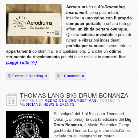
Aerodrums
è un
Air-Drumming
Instrument
. Lo si può, infatti,
inserire
in uno zaino con il proprio
computer portatile
e si ha a tutti gli
effetti
un kit da portare ovunque
.
Questa
batteria invisibile
è priva di
rumori e vibrazioni indesiderati,
perfetta per suonare
liberamente in
appartamenti
condominiali e a qualsiasi ora. È anche un
ottimo
strumento da riscaldamento
per chi deve esibirsi in
concerti live
.
(Leggi Tutto >>)
Continue Reading
1 Comment
THOMAS LANG BIG DRUM BONANZA
MAG
WRITTEN BY
REDAZIONE DRUMSET MAG
. POSTED IN
15
MUSICIANS
,
NEWS & EVENTS
Si svolgerà dal 1 al 5 luglio a Thousand
Oaks (California), la quarta edizione del
Big
Drum
Bonanza
, il Music Education Camp
gestito da Thomas Lang, e che quest’anno
include tra gli insegnanti un roster