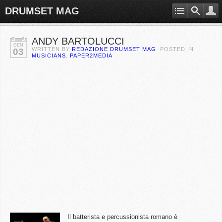
DRUMSET MAG
ANDY BARTOLUCCI
GEN
WRITTEN BY
REDAZIONE DRUMSET MAG
. POSTED IN
03
MUSICIANS
,
PAPER2MEDIA
Il batterista e percussionista romano è