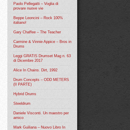
Paolo Pellegatti – Voglia di
provare nuove vie
Beppe Leoncini – Rock 100%
italiano!
Gary Chaffee – The Teacher
Carmine & Vinnie Appice – Bros in
Drums
Leggi GRATIS Drumset Mag n. 63
di Dicembre 2017
Alice In Chains. Dirt, 1992
Drum Concepts – ODD METERS
(II PARTE)
Hybrid Drums
Steeldrum
Daniele Visconti. Un maestro per
amico
Mark Guiliana – Nuovo Libro In