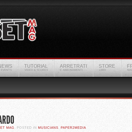
NEWS
TUTORIAL
ARRETRATI
STORE
F
 EVENTS
VIDEO & SCORES
E ABBONAMENTI
LIBRI
MA
ARDO
SET MAG
. POSTED IN
MUSICIANS
,
PAPER2MEDIA