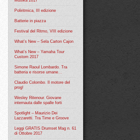
Musika 2017
Poliritmica, III edizione
Batterie in piazza
Festival del Ritmo, VIII edizione
What’s New – Sela Carton Cajon
What’s New – Yamaha Tour
Custom 2017
Simone Raoul Lombardo. Tra
batteria e risorse umane…
Claudio Colombo. Il motore del
prog!
Wesley Ritenour. Giovane
internauta dalle spalle forti
Spotlight – Maurizio Dei
Lazzaretti. Tra Time e Groove
Leggi GRATIS Drumset Mag n. 61
di Ottobre 2017