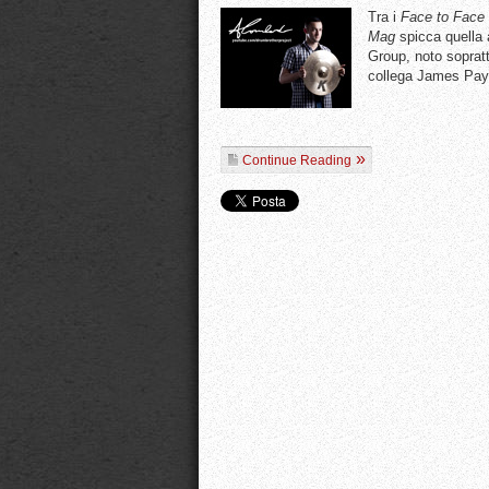
Tra i
Face to Face
Mag
spicca quella 
Group, noto sopratt
collega James Pa
Continue Reading