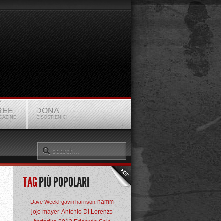
REE
DONA
GAZINE
E SOSTIENICI
TAG
PIÙ POPOLARI
namm
Dave Weckl
gavin harrison
jojo mayer
Antonio Di Lorenzo