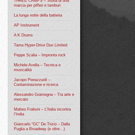
THREE CAMPS – Storia di una
marcia per pifferi e tamburi
La lunga notte della batteria
AP Instrument
A K Drums
Tama Hyper-Drive Duo Limited
Peppe Scalia – Impronta rock
Michele Avella – Tecnica e
musicalità
Jacopo Pierazzuoli –
Contaminazione e ricerca
Alessandro Gramegna – Tra arte e
mercato
Matteo Fraboni – L’Italia incontra
l’India
Giancarlo “GC” De Trizio – Dalla
Puglia a Broadway (e oltre…)