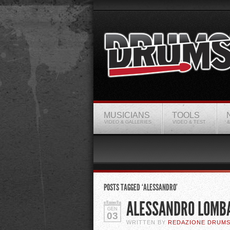
MUSICIANS
TOOLS
VIDEO & GALLERIES
VIDEO & TEST
&
POSTS TAGGED ‘ALESSANDRO’
ALESSANDRO LOMB
GEN
03
WRITTEN BY
REDAZIONE DRUM