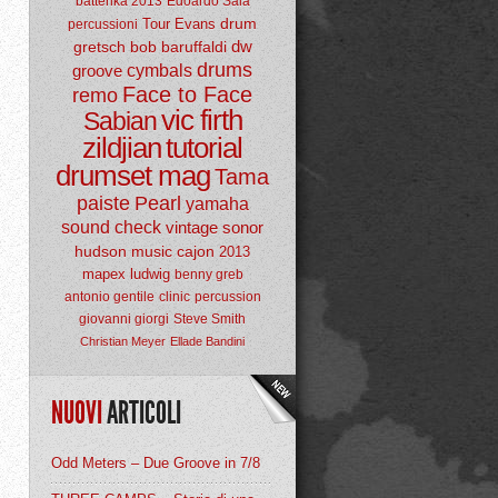
batterika 2013
Edoardo Sala
drum
Tour
Evans
percussioni
dw
gretsch
bob baruffaldi
drums
groove
cymbals
Face to Face
remo
vic firth
Sabian
zildjian
tutorial
drumset mag
Tama
paiste
Pearl
yamaha
sound check
vintage
sonor
hudson music
cajon
2013
mapex
ludwig
benny greb
antonio gentile
clinic
percussion
giovanni giorgi
Steve Smith
Christian Meyer
Ellade Bandini
NUOVI
ARTICOLI
Odd Meters – Due Groove in 7/8