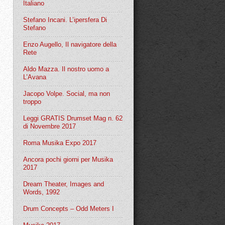
Italiano
Stefano Incani. L’ipersfera Di
Stefano
Enzo Augello, Il navigatore della
Rete
Aldo Mazza. Il nostro uomo a
L’Avana
Jacopo Volpe. Social, ma non
troppo
Leggi GRATIS Drumset Mag n. 62
di Novembre 2017
Roma Musika Expo 2017
Ancora pochi giorni per Musika
2017
Dream Theater, Images and
Words, 1992
Drum Concepts – Odd Meters I