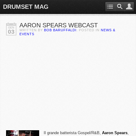
DRUMSET MAG
AARON SPEARS WEBCAST
GEN
WRITTEN BY
BOB BARUFFALDI
. POSTED IN
NEWS &
03
EVENTS
Il grande batterista Gospel/R&B,
Aaron
Spears
,