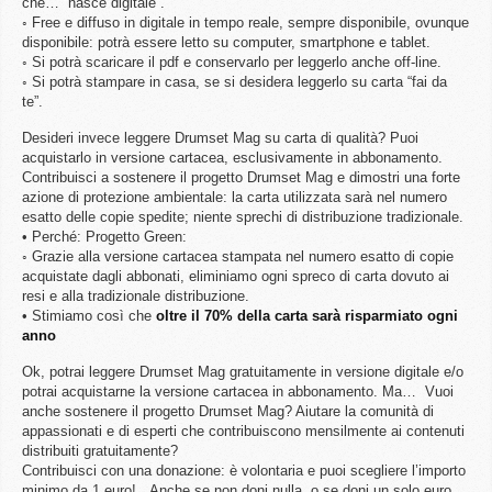
che… “nasce digitale”.
◦ Free e diffuso in digitale in tempo reale, sempre disponibile, ovunque
disponibile: potrà essere letto su computer, smartphone e tablet.
◦ Si potrà scaricare il pdf e conservarlo per leggerlo anche off-line.
◦ Si potrà stampare in casa, se si desidera leggerlo su carta “fai da
te”.
Desideri invece leggere Drumset Mag su carta di qualità? Puoi
acquistarlo in versione cartacea, esclusivamente in abbonamento.
Contribuisci a sostenere il progetto Drumset Mag e dimostri una forte
azione di protezione ambientale: la carta utilizzata sarà nel numero
esatto delle copie spedite; niente sprechi di distribuzione tradizionale.
• Perché: Progetto Green:
◦ Grazie alla versione cartacea stampata nel numero esatto di copie
acquistate dagli abbonati, eliminiamo ogni spreco di carta dovuto ai
resi e alla tradizionale distribuzione.
• Stimiamo così che
oltre il 70% della carta sarà risparmiato ogni
anno
Ok, potrai leggere Drumset Mag gratuitamente in versione digitale e/o
potrai acquistarne la versione cartacea in abbonamento. Ma… Vuoi
anche sostenere il progetto Drumset Mag? Aiutare la comunità di
appassionati e di esperti che contribuiscono mensilmente ai contenuti
distribuiti gratuitamente?
Contribuisci con una donazione: è volontaria e puoi scegliere l’importo
minimo da 1 euro! Anche se non doni nulla, o se doni un solo euro,