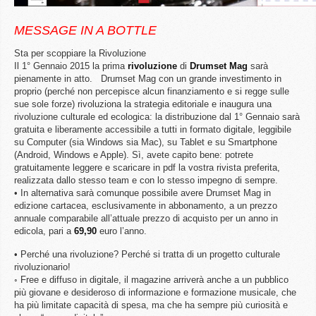
MESSAGE IN A BOTTLE
Sta per scoppiare la Rivoluzione
Il 1° Gennaio 2015 la prima
rivoluzione
di
Drumset
Mag
sarà
pienamente in atto. Drumset Mag con un grande investimento in
proprio (perché non percepisce alcun finanziamento e si regge sulle
sue sole forze) rivoluziona la strategia editoriale e inaugura una
rivoluzione culturale ed ecologica: la distribuzione dal 1° Gennaio sarà
gratuita e liberamente accessibile a tutti in formato digitale, leggibile
su Computer (sia Windows sia Mac), su Tablet e su Smartphone
(Android, Windows e Apple). Sì, avete capito bene: potrete
gratuitamente leggere e scaricare in pdf la vostra rivista preferita,
realizzata dallo stesso team e con lo stesso impegno di sempre.
• In alternativa sarà comunque possibile avere Drumset Mag in
edizione cartacea, esclusivamente in abbonamento, a un prezzo
annuale comparabile all’attuale prezzo di acquisto per un anno in
edicola, pari a
69,90
euro l’anno.
• Perché una rivoluzione? Perché si tratta di un progetto culturale
rivoluzionario!
◦ Free e diffuso in digitale, il magazine arriverà anche a un pubblico
più giovane e desideroso di informazione e formazione musicale, che
ha più limitate capacità di spesa, ma che ha sempre più curiosità e