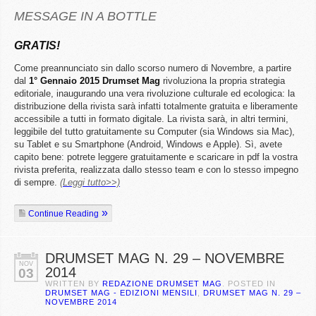
MESSAGE IN A BOTTLE
GRATIS!
Come preannunciato sin dallo scorso numero di Novembre, a partire
dal
1° Gennaio 2015 Drumset Mag
rivoluziona la propria strategia
editoriale, inaugurando una vera rivoluzione culturale ed ecologica: la
distribuzione della rivista sarà infatti totalmente gratuita e liberamente
accessibile a tutti in formato digitale. La rivista sarà, in altri termini,
leggibile del tutto gratuitamente su Computer (sia Windows sia Mac),
su Tablet e su Smartphone (Android, Windows e Apple). Sì, avete
capito bene: potrete leggere gratuitamente e scaricare in pdf la vostra
rivista preferita, realizzata dallo stesso team e con lo stesso impegno
di sempre.
(Leggi tutto>>)
Continue Reading
DRUMSET MAG N. 29 – NOVEMBRE
NOV
2014
03
WRITTEN BY
REDAZIONE DRUMSET MAG
. POSTED IN
DRUMSET MAG - EDIZIONI MENSILI
,
DRUMSET MAG N. 29 –
NOVEMBRE 2014