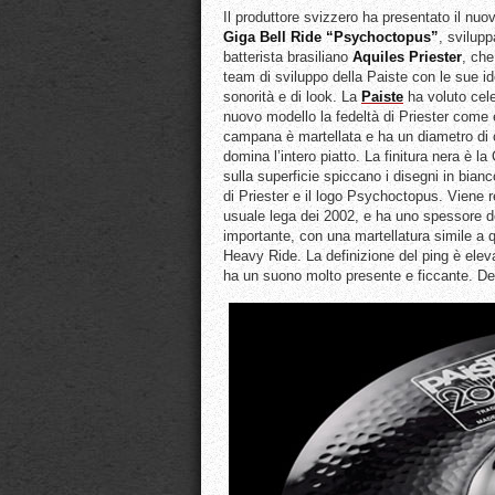
Il produttore svizzero ha presentato il nu
Giga Bell Ride “Psychoctopus”
, svilupp
batterista brasiliano
Aquiles
Priester
, che
team di sviluppo della Paiste con le sue id
sonorità e di look. La
Paiste
ha voluto cel
nuovo modello la fedeltà di Priester come 
campana è martellata e ha un diametro di c
domina l’intero piatto. La finitura nera è l
sulla superficie spiccano i disegni in bian
di Priester e il logo Psychoctopus. Viene r
usuale lega dei 2002, e ha uno spessore 
importante, con una martellatura simile a 
Heavy Ride. La definizione del ping è ele
ha un suono molto presente e ficcante. Dedi