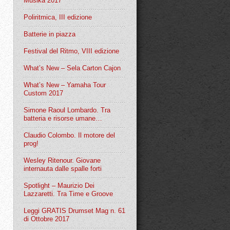
Musika 2017
Poliritmica, III edizione
Batterie in piazza
Festival del Ritmo, VIII edizione
What’s New – Sela Carton Cajon
What’s New – Yamaha Tour
Custom 2017
Simone Raoul Lombardo. Tra
batteria e risorse umane…
Claudio Colombo. Il motore del
prog!
Wesley Ritenour. Giovane
internauta dalle spalle forti
Spotlight – Maurizio Dei
Lazzaretti. Tra Time e Groove
Leggi GRATIS Drumset Mag n. 61
di Ottobre 2017