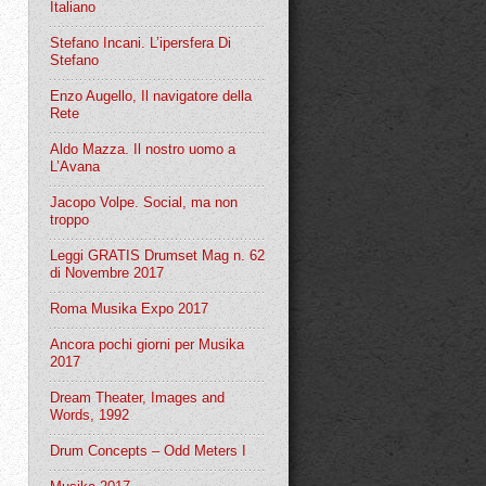
Italiano
Stefano Incani. L’ipersfera Di
Stefano
Enzo Augello, Il navigatore della
Rete
Aldo Mazza. Il nostro uomo a
L’Avana
Jacopo Volpe. Social, ma non
troppo
Leggi GRATIS Drumset Mag n. 62
di Novembre 2017
Roma Musika Expo 2017
Ancora pochi giorni per Musika
2017
Dream Theater, Images and
Words, 1992
Drum Concepts – Odd Meters I