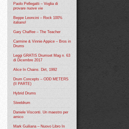
Paolo Pellegatti – Voglia di
provare nuove vie
Beppe Leoncini – Rock 100%
italiano!
Gary Chaffee – The Teacher
Carmine & Vinnie Appice – Bros in
Drums
Leggi GRATIS Drumset Mag n. 63
di Dicembre 2017
Alice In Chains. Dirt, 1992
Drum Concepts – ODD METERS
(II PARTE)
Hybrid Drums
Steeldrum
Daniele Visconti. Un maestro per
amico
Mark Guiliana – Nuovo Libro In