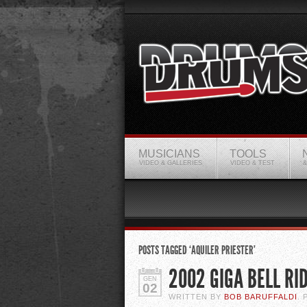
MUSICIANS
TOOLS
VIDEO & GALLERIES
VIDEO & TEST
&
POSTS TAGGED ‘AQUILER PRIESTER’
2002 GIGA BELL RI
GEN
02
WRITTEN BY
BOB BARUFFALDI
.