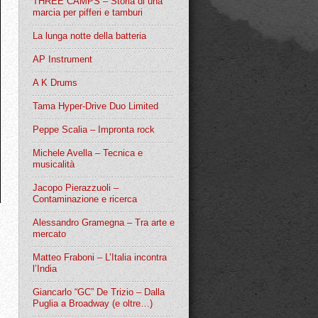
THREE CAMPS – Storia di una
marcia per pifferi e tamburi
La lunga notte della batteria
AP Instrument
A K Drums
Tama Hyper-Drive Duo Limited
Peppe Scalia – Impronta rock
Michele Avella – Tecnica e
musicalità
Jacopo Pierazzuoli –
Contaminazione e ricerca
Alessandro Gramegna – Tra arte e
mercato
Matteo Fraboni – L’Italia incontra
l’India
Giancarlo “GC” De Trizio – Dalla
Puglia a Broadway (e oltre…)