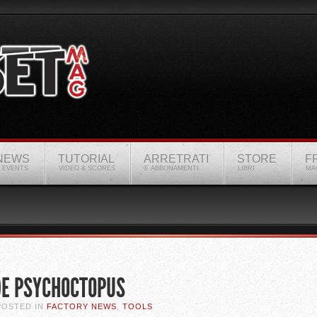
NEWS
TUTORIAL
ARRETRATI
STORE
F
 EVENTS
VIDEO & SCORES
E ABBONAMENTI
LIBRI
MA
DE PSYCHOCTOPUS
 POSTED IN
FACTORY NEWS
,
TOOLS