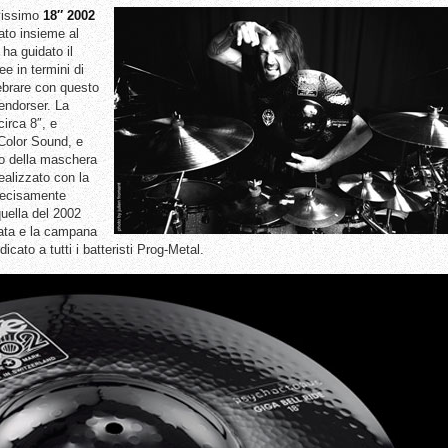
ovissimo
18″ 2002
ato insieme al
 ha guidato il
ee in termini di
ebrare con questo
endorser. La
irca 8″, e
a Color Sound, e
co della maschera
ealizzato con la
decisamente
quella del 2002
vata e la campana
cato a tutti i batteristi Prog-Metal.