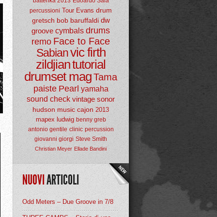
batterika 2013
Edoardo Sala
drum
Tour
Evans
percussioni
dw
gretsch
bob baruffaldi
drums
groove
cymbals
Face to Face
remo
vic firth
Sabian
zildjian
tutorial
drumset mag
Tama
paiste
Pearl
yamaha
sound check
vintage
sonor
hudson music
cajon
2013
mapex
ludwig
benny greb
antonio gentile
clinic
percussion
giovanni giorgi
Steve Smith
Christian Meyer
Ellade Bandini
NUOVI
ARTICOLI
Odd Meters – Due Groove in 7/8