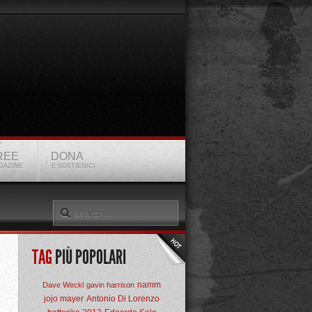
REE
DONA
GAZINE
E SOSTIENICI
TAG
PIÙ POPOLARI
namm
Dave Weckl
gavin harrison
jojo mayer
Antonio Di Lorenzo