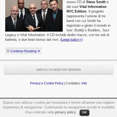
nuovo CD di
Steve
Smith
e
dei suoi
Vital Information
NYC Edition
. Il progetto
rappresenta l’unione di tre
band con cui Smith ha
registrato e girato il mondo in
tour: Buddy’s Buddies, Jazz
Legacy e Vital Information. Il CD include dodici tracce, con tre soli di
batteria, e due brani bonus dal vivo.
(Leggi tutto>>)
Continue Reading
SWITCH TO DESKTOP VERSION
Privacy e Cookie Policy
| Contattaci:
Info
Questo sito utilizza i cookie per funzionare e fornire all'utente una migliore
ga('send', 'pageview');
esperienza di navigazione. Continuando la navigazione accetti le modalità
d'uso indicate nella
privacy policy
OK