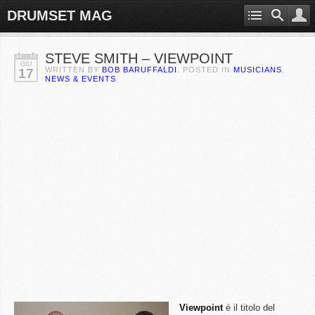
DRUMSET MAG
STEVE SMITH – VIEWPOINT
GIU
WRITTEN BY
BOB BARUFFALDI
. POSTED IN
MUSICIANS
,
17
NEWS & EVENTS
Viewpoint
è il titolo del