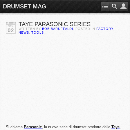
DRUMSET MAG
TAYE PARASONIC SERIES
GEN
WRITTEN BY
BOB BARUFFALDI
. POSTED IN
FACTORY
02
NEWS
,
TOOLS
Si chiama
Parasonic
, la nuova serie di drumset prodotta dalla
Taye
,