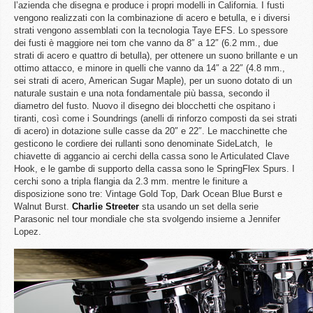
l’azienda che disegna e produce i propri modelli in California. I fusti
vengono realizzati con la combinazione di acero e betulla, e i diversi
strati vengono assemblati con la tecnologia Taye EFS. Lo spessore
dei fusti è maggiore nei tom che vanno da 8″ a 12″ (6.2 mm., due
strati di acero e quattro di betulla), per ottenere un suono brillante e un
ottimo attacco, e minore in quelli che vanno da 14″ a 22″ (4.8 mm.,
sei strati di acero, American Sugar Maple), per un suono dotato di un
naturale sustain e una nota fondamentale più bassa, secondo il
diametro del fusto. Nuovo il disegno dei blocchetti che ospitano i
tiranti, così come i Soundrings (anelli di rinforzo composti da sei strati
di acero) in dotazione sulle casse da 20″ e 22″. Le macchinette che
gesticono le cordiere dei rullanti sono denominate SideLatch, le
chiavette di aggancio ai cerchi della cassa sono le Articulated Clave
Hook, e le gambe di supporto della cassa sono le SpringFlex Spurs. I
cerchi sono a tripla flangia da 2.3 mm. mentre le finiture a
disposizione sono tre: Vintage Gold Top, Dark Ocean Blue Burst e
Walnut Burst.
Charlie
Streeter
sta usando un set della serie
Parasonic nel tour mondiale che sta svolgendo insieme a Jennifer
Lopez.