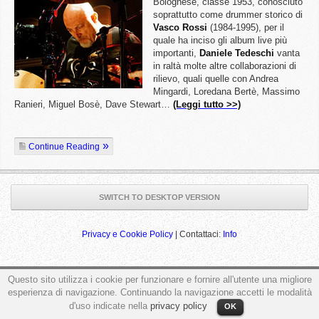
Bolognese, classe 1953, conosciuto
soprattutto come drummer storico di
Vasco Rossi
(1984-1995), per il
quale ha inciso gli album live più
importanti,
Daniele Tedeschi
vanta
in raltà molte altre collaborazioni di
rilievo, quali quelle con Andrea
Mingardi, Loredana Bertè, Massimo
Ranieri, Miguel Bosè, Dave Stewart…
(Leggi tutto >>)
Continue Reading
SWITCH TO DESKTOP VERSION
Privacy e Cookie Policy
| Contattaci:
Info
Questo sito utilizza i cookie per funzionare e fornire all'utente una migliore
ga('send', 'pageview');
esperienza di navigazione. Continuando la navigazione accetti le modalità
d'uso indicate nella
privacy policy
OK