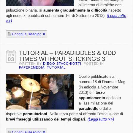
all’interno di ritmiche con
pulsazione binaria, si
aumenta gradualmente la difficoltà
rispetto
agli esercizi pubblicati sul numero 16, di Settembre 2013).
(Leggi tutto
>>)
Continue Reading
TUTORIAL – PARADIDDLES & ODD
GEN
TIMES WITHOUT STICKINGS 3
03
WRITTEN BY
DIEGO STACCHIOTTI
. POSTED IN
PAPER2MEDIA
,
TUTORIAL
Quello pubblicato sul
numero 18 di Drumset Mag
(in edicola a Novembre
2013) è il
terzo
appuntamento
dedicato
all’assimilazione dei
paradiddle
e delle
rispettive
permutazioni
. Nella terza parte si affronta l’esecuzione di
brevi fraseggi utilizzando dei tempi dispari
.
(Leggi tutto >>)
Continue Reading