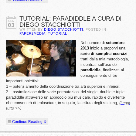
TUTORIAL: PARADIDDLE A CURA DI
GEN
DIEGO STACCHIOTTI
03
WRITTEN BY
DIEGO STACCHIOTTI
. POSTED IN
PAPER2MEDIA
,
TUTORIAL
Nel numero di
settembre
2013
inizio a proporvi una
serie di semplici esercizi
,
tratti dalla mia metodologia,
incentrati sull’uso dei
paradiddle
, finalizzati al
conseguimento di tre
importanti obiettivi:
1 – potenziamento della coordinazione tra arti superiori e inferiori;
2 – assimilazione delle varie permutazioni del single, double e triple
paradiddle attraverso un approccio più musicale, rapido e divertente
che consentirà di tralasciare, in seguito, la lettura degli sticking;
(Leggi
tutto >>)
Continue Reading