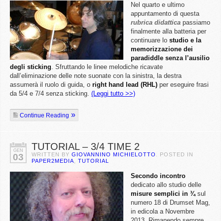
Nel quarto e ultimo
appuntamento di questa
rubrica didattica
passiamo
finalmente alla batteria per
continuare lo
studio e la
memorizzazione dei
paradiddle senza l’ausilio
degli sticking
. Sfruttando le linee melodiche ricavate
dall’eliminazione delle note suonate con la sinistra, la destra
assumerà il ruolo di guida, o
right hand lead (RHL)
per eseguire frasi
da 5/4 e 7/4 senza sticking.
(Leggi tutto >>)
Continue Reading
TUTORIAL – 3/4 TIME 2
GEN
WRITTEN BY
GIOVANNINO MICHIELOTTO
. POSTED IN
03
PAPER2MEDIA
,
TUTORIAL
Secondo incontro
dedicato allo studio delle
misure semplici in ¾
sul
numero 18 di Drumset Mag,
in edicola a Novembre
2013. Rimanendo sempre