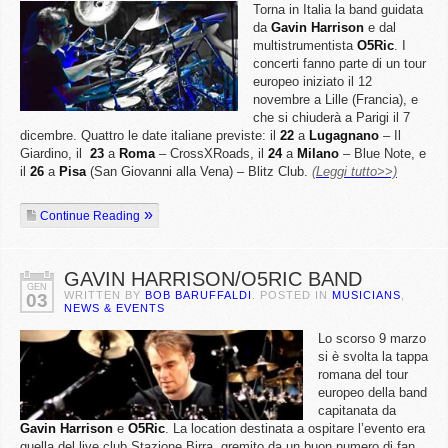
Torna in Italia la band guidata
da
Gavin
Harrison
e dal
multistrumentista
O5Ric
. I
concerti fanno parte di un tour
europeo iniziato il 12
novembre a Lille (Francia), e
che si chiuderà a Parigi il 7
dicembre. Quattro le date italiane previste: il
22
a
Lugagnano
– Il
Giardino, il
23
a
Roma
– CrossXRoads, il
24
a
Milano
– Blue Note, e
il
26
a
Pisa
(San Giovanni alla Vena) – Blitz Club.
(Leggi tutto>>)
Continue Reading
GAVIN HARRISON/O5RIC BAND
GEN
WRITTEN BY
BOB BARUFFALDI
. POSTED IN
MUSICIANS
,
03
NEWS & EVENTS
Lo scorso 9 marzo
si è svolta la tappa
romana del tour
europeo della band
capitanata da
Gavin
Harrison
e
O5Ric
. La location destinata a ospitare l’evento era
quella del live club Stazione Birra, gremito da un buon numero di fan