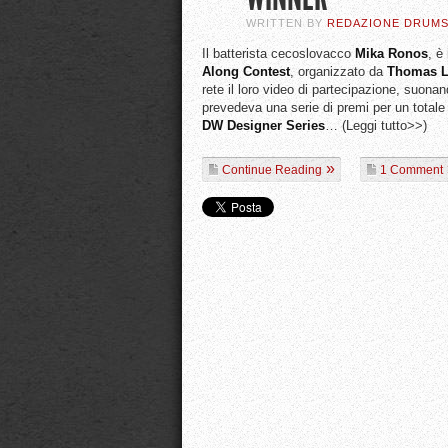
WRITTEN BY
REDAZIONE DRUM
Il batterista cecoslovacco
Mika
Ronos
, è
Along Contest
, organizzato da
Thomas
rete il loro video di partecipazione, su
prevedeva una serie di premi per un totale 
DW Designer Series
… (Leggi tutto>>)
Continue Reading
1 Comment