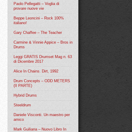
Paolo Pellegatti – Voglia di
provare nuove vie
Beppe Leoncini – Rock 100%
italiano!
Gary Chaffee – The Teacher
Carmine & Vinnie Appice – Bros in
Drums
Leggi GRATIS Drumset Mag n. 63
di Dicembre 2017
Alice In Chains. Dirt, 1992
Drum Concepts – ODD METERS
(II PARTE)
Hybrid Drums
Steeldrum
Daniele Visconti. Un maestro per
amico
Mark Guiliana – Nuovo Libro In