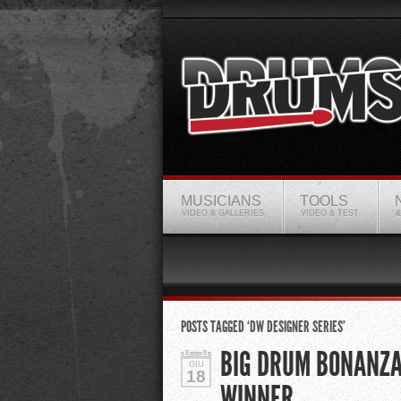
MUSICIANS
TOOLS
VIDEO & GALLERIES
VIDEO & TEST
&
POSTS TAGGED ‘DW DESIGNER SERIES’
BIG DRUM BONANZA
GIU
18
WINNER