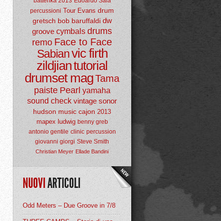
batterika 2013
Edoardo Sala
drum
Tour
Evans
percussioni
dw
gretsch
bob baruffaldi
drums
groove
cymbals
Face to Face
remo
vic firth
Sabian
zildjian
tutorial
drumset mag
Tama
paiste
Pearl
yamaha
sound check
vintage
sonor
hudson music
cajon
2013
mapex
ludwig
benny greb
antonio gentile
clinic
percussion
giovanni giorgi
Steve Smith
Christian Meyer
Ellade Bandini
NUOVI
ARTICOLI
Odd Meters – Due Groove in 7/8