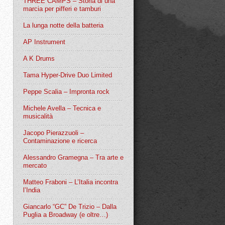
THREE CAMPS – Storia di una
marcia per pifferi e tamburi
La lunga notte della batteria
AP Instrument
A K Drums
Tama Hyper-Drive Duo Limited
Peppe Scalia – Impronta rock
Michele Avella – Tecnica e
musicalità
Jacopo Pierazzuoli –
Contaminazione e ricerca
Alessandro Gramegna – Tra arte e
mercato
Matteo Fraboni – L’Italia incontra
l’India
Giancarlo “GC” De Trizio – Dalla
Puglia a Broadway (e oltre…)