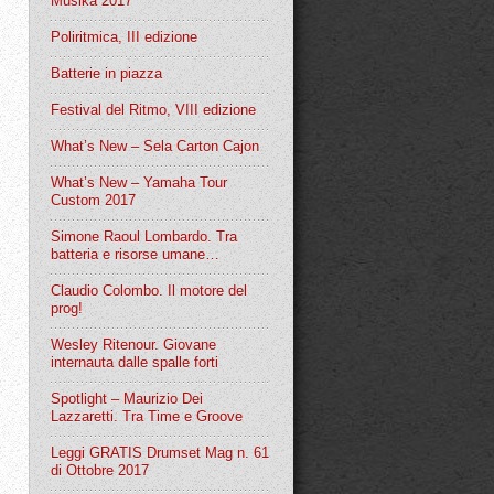
Musika 2017
Poliritmica, III edizione
Batterie in piazza
Festival del Ritmo, VIII edizione
What’s New – Sela Carton Cajon
What’s New – Yamaha Tour
Custom 2017
Simone Raoul Lombardo. Tra
batteria e risorse umane…
Claudio Colombo. Il motore del
prog!
Wesley Ritenour. Giovane
internauta dalle spalle forti
Spotlight – Maurizio Dei
Lazzaretti. Tra Time e Groove
Leggi GRATIS Drumset Mag n. 61
di Ottobre 2017