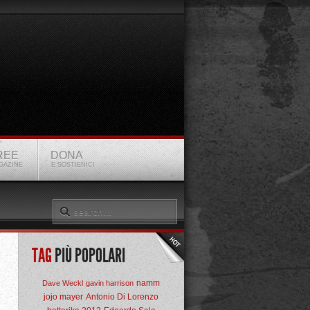
REE
DONA
GAZINE
E SOSTIENICI
TAG
PIÙ POPOLARI
namm
Dave Weckl
gavin harrison
jojo mayer
Antonio Di Lorenzo