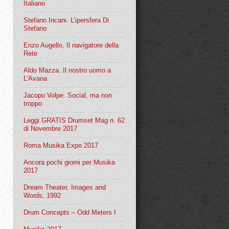
Italiano
Stefano Incani. L’ipersfera Di
Stefano
Enzo Augello, Il navigatore della
Rete
Aldo Mazza. Il nostro uomo a
L’Avana
Jacopo Volpe. Social, ma non
troppo
Leggi GRATIS Drumset Mag n. 62
di Novembre 2017
Roma Musika Expo 2017
Ancora pochi giorni per Musika
2017
Dream Theater, Images and
Words, 1992
Drum Concepts – Odd Meters I