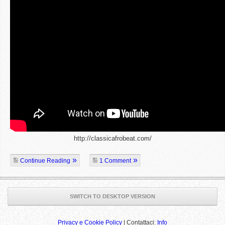
http://classicafrobeat.com/
Continue Reading
1 Comment
SWITCH TO DESKTOP VERSION
Privacy e Cookie Policy
| Contattaci:
Info