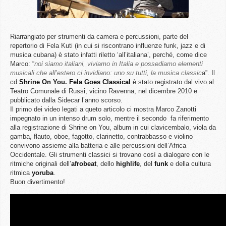
Riarrangiato per strumenti da camera e percussioni, parte del
repertorio di Fela Kuti (in cui si riscontrano influenze funk, jazz e di
musica cubana) è stato infatti riletto ‘all’italiana’, perché, come dice
Marco: “
noi siamo italiani, viviamo in Italia e possediamo elementi
musicali che all’estero ci invidiano: uno su tutti, la musica classic
a”. Il
cd
Shrine On You. Fela Goes Classical
è stato registrato dal vivo al
Teatro Comunale di Russi, vicino Ravenna, nel dicembre 2010 e
pubblicato dalla Sidecar l’anno scorso.
Il primo dei video legati a queto articolo ci mostra Marco Zanotti
impegnato in un intenso drum solo, mentre il secondo fa riferimento
alla registrazione di Shrine on You, album in cui clavicembalo, viola da
gamba, flauto, oboe, fagotto, clarinetto, contrabbasso e violino
convivono assieme alla batteria e alle percussioni dell’Africa
Occidentale. Gli strumenti classici si trovano così a dialogare con le
ritmiche originali dell’
afrobeat
, dello
highlife
, del
funk
e della cultura
ritmica
yoruba
.
Buon divertimento!