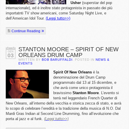
Usher
(superstar del pop
internazionale), ed è inoltre stato protagonista in passato dei più
importatnti TV show americani, come Saturday Night Live, e
dell’American Idol Tour.
(Leggi tutto>>)
Continue Reading
STANTON MOORE – SPIRIT OF NEW
GEN
ORLEANS DRUM CAMP
03
WRITTEN BY
BOB BARUFFALDI
. POSTED IN
NEWS &
EVENTS
Spirit Of New Orleans
è la
denominazione del Drum Camp
programmato dal 13 al 15 dicembre, e
che avrà come unico protagonista il
bravissimo
Stanton
Moore
. L’evento si
terrà nel leggendario French Quarter di
New Orleans, all’interno della vecchia e storica zecca di stato, e avrà
lo scopo di celebrare l’eredità e la tradizione della musica di N.O. Dal
Mardi Gras Indian al Second Line Drumming, fino all’evoluzione che
porta al jazz e al funk.
(Leggi tutto>>)