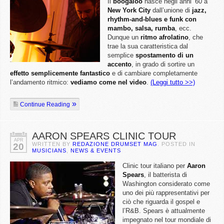
Il
boogaloo
nasce negli anni ’60 a
New York City
dall’unione di
jazz,
rhythm-and-blues e funk con
mambo, salsa, rumba
, ecc.
Dunque un
ritmo afrolatino
, che
trae la sua caratteristica dal
semplice
spostamento di un
accento
, in grado di sortire un
effetto semplicemente fantastico
e di cambiare completamente
l’andamento ritmico:
vediamo come nel video
.
(Leggi tutto >>)
Continue Reading
AARON SPEARS CLINIC TOUR
APR
WRITTEN BY
REDAZIONE DRUMSET MAG
. POSTED IN
20
MUSICIANS
,
NEWS & EVENTS
Clinic tour italiano per
Aaron
Spears
, il batterista di
Washington considerato come
uno dei più rappresentativi per
ciò che riguarda il gospel e
l’R&B. Spears è attualmente
impegnato nel tour mondiale di