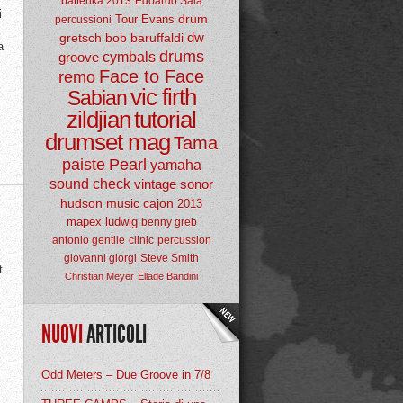
batterika 2013
Edoardo Sala
i
drum
Tour
Evans
percussioni
dw
gretsch
bob baruffaldi
a
drums
groove
cymbals
Face to Face
remo
vic firth
Sabian
zildjian
tutorial
drumset mag
Tama
paiste
Pearl
yamaha
sound check
vintage
sonor
hudson music
cajon
2013
mapex
ludwig
benny greb
antonio gentile
clinic
percussion
giovanni giorgi
Steve Smith
t
Christian Meyer
Ellade Bandini
NUOVI
ARTICOLI
Odd Meters – Due Groove in 7/8