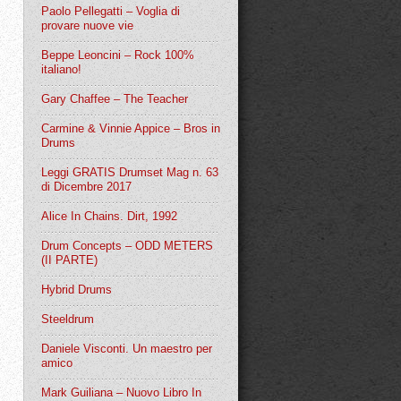
Paolo Pellegatti – Voglia di
provare nuove vie
Beppe Leoncini – Rock 100%
italiano!
Gary Chaffee – The Teacher
Carmine & Vinnie Appice – Bros in
Drums
Leggi GRATIS Drumset Mag n. 63
di Dicembre 2017
Alice In Chains. Dirt, 1992
Drum Concepts – ODD METERS
(II PARTE)
Hybrid Drums
Steeldrum
Daniele Visconti. Un maestro per
amico
Mark Guiliana – Nuovo Libro In