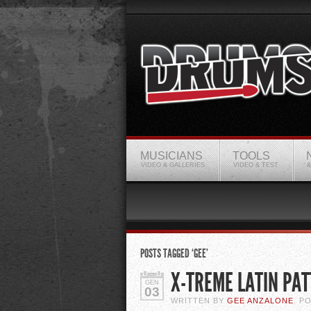
MUSICIANS
TOOLS
VIDEO & GALLERIES
VIDEO & TEST
&
POSTS TAGGED ‘GEE’
X-TREME LATIN PA
GEN
03
WRITTEN BY
GEE ANZALONE
. P