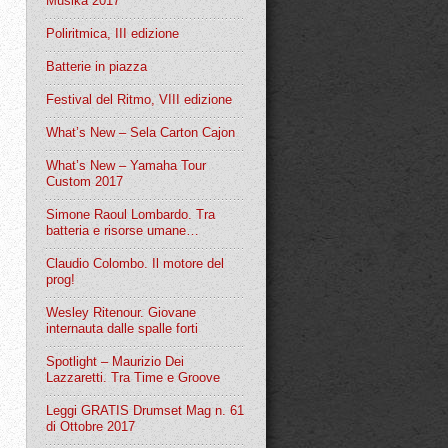
Musika 2017
Poliritmica, III edizione
Batterie in piazza
Festival del Ritmo, VIII edizione
What’s New – Sela Carton Cajon
What’s New – Yamaha Tour
Custom 2017
Simone Raoul Lombardo. Tra
batteria e risorse umane…
Claudio Colombo. Il motore del
prog!
Wesley Ritenour. Giovane
internauta dalle spalle forti
Spotlight – Maurizio Dei
Lazzaretti. Tra Time e Groove
Leggi GRATIS Drumset Mag n. 61
di Ottobre 2017