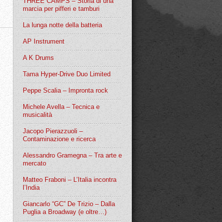
THREE CAMPS – Storia di una
marcia per pifferi e tamburi
La lunga notte della batteria
AP Instrument
A K Drums
Tama Hyper-Drive Duo Limited
Peppe Scalia – Impronta rock
Michele Avella – Tecnica e
musicalità
Jacopo Pierazzuoli –
Contaminazione e ricerca
Alessandro Gramegna – Tra arte e
mercato
Matteo Fraboni – L’Italia incontra
l’India
Giancarlo “GC” De Trizio – Dalla
Puglia a Broadway (e oltre…)