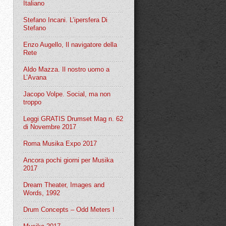
Italiano
Stefano Incani. L’ipersfera Di
Stefano
Enzo Augello, Il navigatore della
Rete
Aldo Mazza. Il nostro uomo a
L’Avana
Jacopo Volpe. Social, ma non
troppo
Leggi GRATIS Drumset Mag n. 62
di Novembre 2017
Roma Musika Expo 2017
Ancora pochi giorni per Musika
2017
Dream Theater, Images and
Words, 1992
Drum Concepts – Odd Meters I