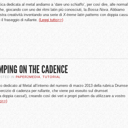
tica dedicata al metal andiamo a ‘dare uno schiaffo’, per così dire, alle normal
he, giocando con uno dei ritmi latin più conosciuti, la
Bossa Nova
. Abbiamo
stra creatività inventando una serie di
X-treme latin patterns
con doppia cass
 il fraseggio di rullante.
(Leggi tutto>>)
UMPING ON THE CADENCE
OSTED IN
PAPER2MEDIA
,
TUTORIAL
co dedicato al Metal all’interno del numero di marzo 2013 della rubrica Drumse
rcizio di cadenza per rullante, che viene poi eseuito sul drumset
doppia cassa!), creando così dei veri e propri pattern da utilizzare a vostro
to>>)