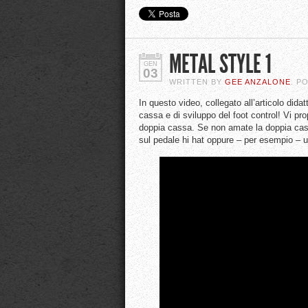
METAL STYLE 1
GEN
03
WRITTEN BY
GEE ANZALONE
. P
In questo video, collegato all’articolo did
cassa e di sviluppo del foot control! Vi pro
doppia cassa. Se non amate la doppia cassa
sul pedale hi hat oppure – per esempio – 