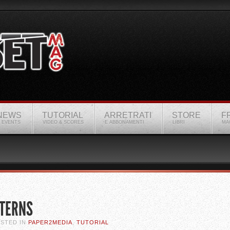
NEWS
TUTORIAL
ARRETRATI
STORE
F
 EVENTS
VIDEO & SCORES
E ABBONAMENTI
LIBRI
MA
TTERNS
OSTED IN
PAPER2MEDIA
,
TUTORIAL