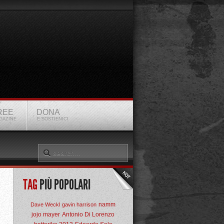
REE
DONA
GAZINE
E SOSTIENICI
TAG
PIÙ POPOLARI
namm
Dave Weckl
gavin harrison
jojo mayer
Antonio Di Lorenzo