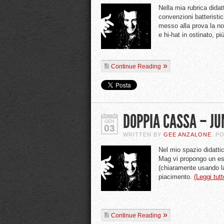
Nella mia rubrica didat
convenzioni batteristic
messo alla prova la no
e hi-hat in ostinato, più
Continue Reading
DOPPIA CASSA – J
GEN
03
WRITTEN BY
GEE ANZALONE
. P
Nel mio spazio didatti
Mag vi propongo un ese
(chiaramente usando la 
piacimento.
(Leggi tut
Continue Reading