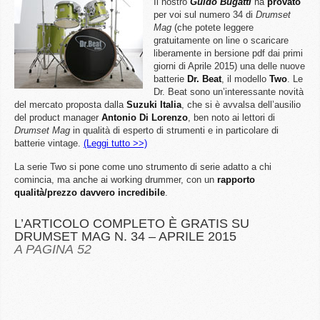
Il nostro
Guido Bugatti
ha
provato
per voi sul numero 34 di
Drumset
Mag
(che potete leggere
gratuitamente on line o scaricare
liberamente in bersione pdf dai primi
giorni di Aprile 2015) una delle nuove
batterie
Dr. Beat
, il modello
Two
. Le
Dr. Beat sono un’interessante novità
del mercato proposta dalla
Suzuki Italia
, che si è avvalsa dell’ausilio
del product manager
Antonio Di Lorenzo
, ben noto ai lettori di
Drumset Mag
in qualità di esperto di strumenti e in particolare di
batterie vintage.
(Leggi tutto >>)
La serie Two si pone come uno strumento di serie adatto a chi
comincia, ma anche ai working drummer, con un
rapporto
qualità/prezzo davvero incredibile
.
L’ARTICOLO COMPLETO È GRATIS SU
DRUMSET MAG N. 34 – APRILE 2015
A PAGINA 52