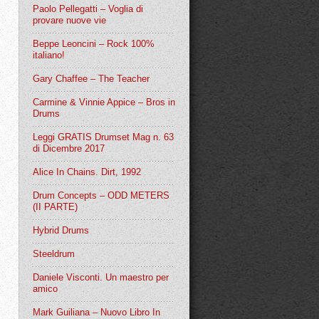
Paolo Pellegatti – Voglia di
provare nuove vie
Beppe Leoncini – Rock 100%
italiano!
Gary Chaffee – The Teacher
Carmine & Vinnie Appice – Bros in
Drums
Leggi GRATIS Drumset Mag n. 63
di Dicembre 2017
Alice In Chains. Dirt, 1992
Drum Concepts – ODD METERS
(II PARTE)
Hybrid Drums
Steeldrum
Daniele Visconti. Un maestro per
amico
Mark Guiliana – Nuovo Libro In