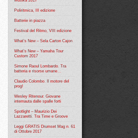
Musika 2017
Poliritmica, III edizione
Batterie in piazza
Festival del Ritmo, VIII edizione
What’s New – Sela Carton Cajon
What’s New – Yamaha Tour
Custom 2017
Simone Raoul Lombardo. Tra
batteria e risorse umane…
Claudio Colombo. Il motore del
prog!
Wesley Ritenour. Giovane
internauta dalle spalle forti
Spotlight – Maurizio Dei
Lazzaretti. Tra Time e Groove
Leggi GRATIS Drumset Mag n. 61
di Ottobre 2017