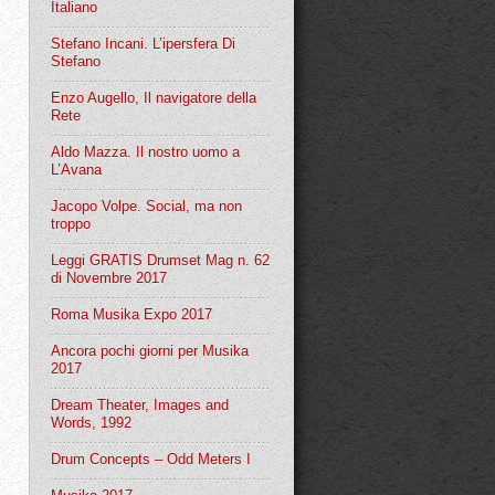
Italiano
Stefano Incani. L’ipersfera Di
Stefano
Enzo Augello, Il navigatore della
Rete
Aldo Mazza. Il nostro uomo a
L’Avana
Jacopo Volpe. Social, ma non
troppo
Leggi GRATIS Drumset Mag n. 62
di Novembre 2017
Roma Musika Expo 2017
Ancora pochi giorni per Musika
2017
Dream Theater, Images and
Words, 1992
Drum Concepts – Odd Meters I