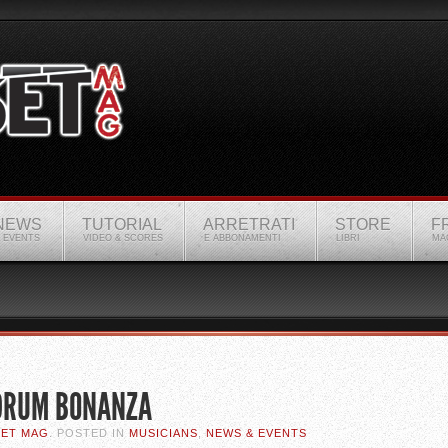
NEWS
TUTORIAL
ARRETRATI
STORE
F
 EVENTS
VIDEO & SCORES
E ABBONAMENTI
LIBRI
MA
 DRUM BONANZA
SET MAG
. POSTED IN
MUSICIANS
,
NEWS & EVENTS