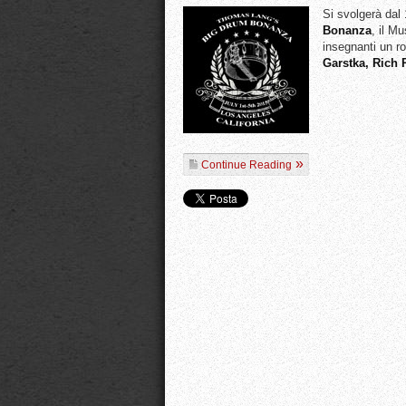
Si svolgerà dal 
Bonanza
, il M
insegnanti un r
Garstka, Rich
Continue Reading