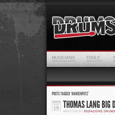
MUSICIANS
TOOLS
VIDEO & GALLERIES
VIDEO & TEST
&
POSTS TAGGED ‘HANSENFUTZ’
THOMAS LANG BIG
MAG
15
WRITTEN BY
REDAZIONE DRUM