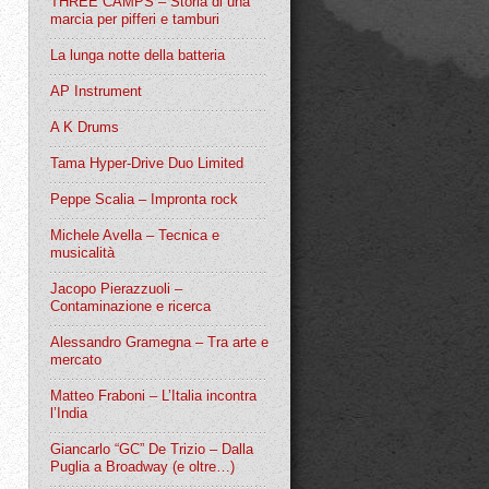
THREE CAMPS – Storia di una
marcia per pifferi e tamburi
La lunga notte della batteria
AP Instrument
A K Drums
Tama Hyper-Drive Duo Limited
Peppe Scalia – Impronta rock
Michele Avella – Tecnica e
musicalità
Jacopo Pierazzuoli –
Contaminazione e ricerca
Alessandro Gramegna – Tra arte e
mercato
Matteo Fraboni – L’Italia incontra
l’India
Giancarlo “GC” De Trizio – Dalla
Puglia a Broadway (e oltre…)