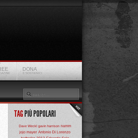
REE
DONA
GAZINE
E SOSTIENICI
TAG
PIÙ POPOLARI
namm
Dave Weckl
gavin harrison
jojo mayer
Antonio Di Lorenzo