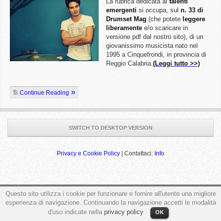
La rubrica dedicata ai
talenti
emergenti
si occupa, sul
n. 33 di
Drumset Mag
(che potete
leggere
liberamente
e/o scaricare in
versione pdf dal nostro sito), di un
giovanissimo musicista nato nel
1995 a Cinquefrondi, in provincia di
Reggio Calabria.
(Leggi tutto >>)
Continue Reading
SWITCH TO DESKTOP VERSION
Privacy e Cookie Policy
| Contattaci:
Info
ga('send', 'pageview');
Questo sito utilizza i cookie per funzionare e fornire all'utente una migliore
esperienza di navigazione. Continuando la navigazione accetti le modalità
d'uso indicate nella
privacy policy
OK