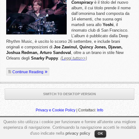
Conspiracy
è il titolo del nuovo
album, il cui titolo prende il nome
dall’omonima band composta da
14 elementi, che suona ogni
martedì sera allo
Yoshi
, il
rinomato club di San Francisco.
L’album è pubblicato dalla Deep
Rhythm Music, è uscito lo scorso 26 settembre, e include brani
originali e composizioni di
Joe Zawinul, Quincy Jones, Djavan,
Joshua Redman, Arturo Sandoval
, oltre a un brano in stile New
Orleans degli
Snarky Puppy
.
(Leggi tutto>>)
Continue Reading
SWITCH TO DESKTOP VERSION
Privacy e Cookie Policy
| Contattaci:
Info
Questo sito utilizza i cookie per funzionare e fornire all'utente una migliore
esperienza di navigazione. Continuando la navigazione accetti le modalità
ga('send', 'pageview');
d'uso indicate nella
privacy policy
OK