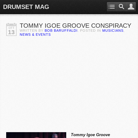
DRUMSET MAG
TOMMY IGOE GROOVE CONSPIRACY
OTT
WRITTEN BY
BOB BARUFFALDI
. POSTED IN
MUSICIANS
,
13
NEWS & EVENTS
Tommy Igoe Groove