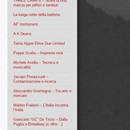
THREE CAMPS – Storia di una
marcia per pifferi e tamburi
La lunga notte della batteria
AP Instrument
A K Drums
Tama Hyper-Drive Duo Limited
Peppe Scalia – Impronta rock
Michele Avella – Tecnica e
musicalità
Jacopo Pierazzuoli –
Contaminazione e ricerca
Alessandro Gramegna – Tra arte e
mercato
Matteo Fraboni – L’Italia incontra
l’India
Giancarlo “GC” De Trizio – Dalla
Puglia a Broadway (e oltre…)