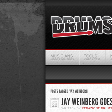
MUSICIANS
TOOLS
VIDEO & GALLERIES
VIDEO & TEST
&
POSTS TAGGED ‘JAY WEINBERG’
JAY WEINBERG GOE
APR
22
WRITTEN BY
REDAZIONE DRUM