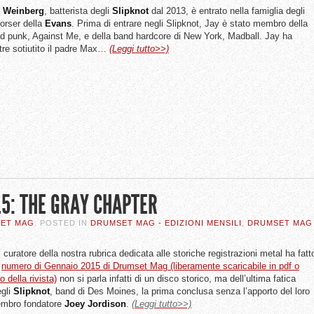
Weinberg
, batterista degli
Slipknot
dal 2013, è entrato nella famiglia degli
orser della
Evans
. Prima di entrare negli Slipknot, Jay è stato membro della
d punk, Against Me, e della band hardcore di New York, Madball. Jay ha
ltre sotiutito il padre Max…
(Leggi tutto>>)
 .5: THE GRAY CHAPTER
SET MAG
. POSTED IN
DRUMSET MAG - EDIZIONI MENSILI
,
DRUMSET MAG
l curatore della nostra rubrica dedicata alle storiche registrazioni metal ha fatt
l
numero di Gennaio 2015 di Drumset Mag (liberamente scaricabile in pdf o
to della rivista)
non si parla infatti di un disco storico, ma dell’ultima fatica
egli
Slipknot
, band di Des Moines, la prima conclusa senza l’apporto del loro
embro fondatore
Joey
Jordison
.
(Leggi tutto>>)