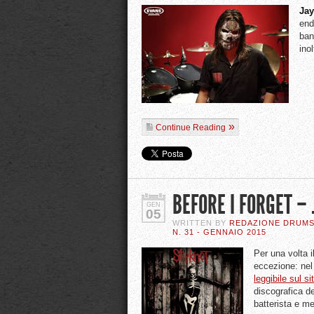
Jay
end
ban
ino
Continue Reading
BEFORE I FORGET –
GEN
05
WRITTEN BY
REDAZIONE DRUM
N. 31 - GENNAIO 2015
Per una volta i
eccezione: ne
leggibile sul si
discografica d
batterista e m