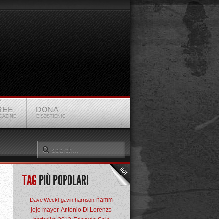
REE
DONA
GAZINE
E SOSTIENICI
TAG
PIÙ POPOLARI
namm
Dave Weckl
gavin harrison
jojo mayer
Antonio Di Lorenzo