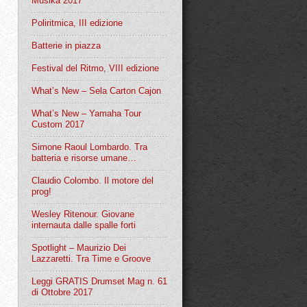
Musika 2017
Poliritmica, III edizione
Batterie in piazza
Festival del Ritmo, VIII edizione
What’s New – Sela Carton Cajon
What’s New – Yamaha Tour
Custom 2017
Simone Raoul Lombardo. Tra
batteria e risorse umane…
Claudio Colombo. Il motore del
prog!
Wesley Ritenour. Giovane
internauta dalle spalle forti
Spotlight – Maurizio Dei
Lazzaretti. Tra Time e Groove
Leggi GRATIS Drumset Mag n. 61
di Ottobre 2017