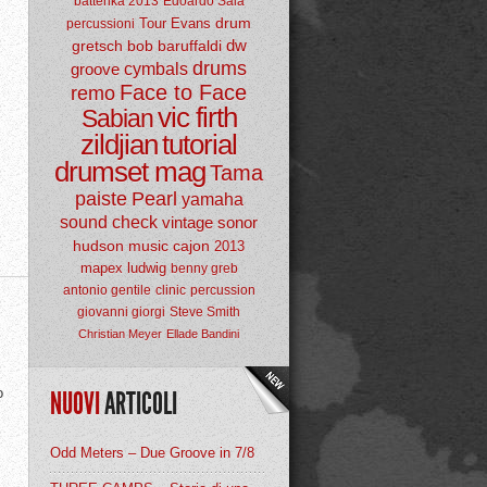
batterika 2013
Edoardo Sala
drum
Tour
Evans
percussioni
dw
gretsch
bob baruffaldi
drums
groove
cymbals
Face to Face
remo
vic firth
Sabian
zildjian
tutorial
drumset mag
Tama
paiste
Pearl
yamaha
sound check
vintage
sonor
hudson music
cajon
2013
mapex
ludwig
benny greb
antonio gentile
clinic
percussion
giovanni giorgi
Steve Smith
Christian Meyer
Ellade Bandini
o
NUOVI
ARTICOLI
Odd Meters – Due Groove in 7/8