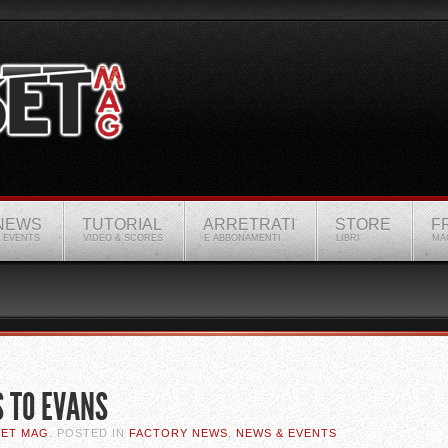
NEWS
TUTORIAL
ARRETRATI
STORE
F
 EVENTS
VIDEO & SCORES
E ABBONAMENTI
LIBRI
MA
S TO EVANS
SET MAG
. POSTED IN
FACTORY NEWS
,
NEWS & EVENTS