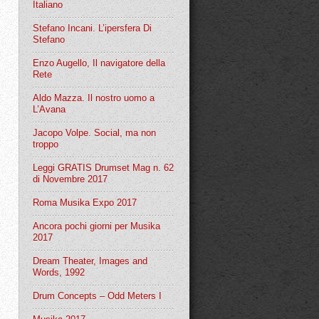
Italiano
Stefano Incani. L’ipersfera Di
Stefano
Enzo Augello, Il navigatore della
Rete
Aldo Mazza. Il nostro uomo a
L’Avana
Jacopo Volpe. Social, ma non
troppo
Leggi GRATIS Drumset Mag n. 62
di Novembre 2017
Roma Musika Expo 2017
Ancora pochi giorni per Musika
2017
Dream Theater, Images and
Words, 1992
Drum Concepts – Odd Meters I