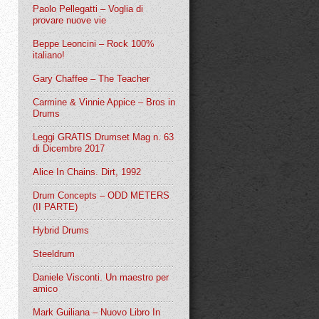
Paolo Pellegatti – Voglia di
provare nuove vie
Beppe Leoncini – Rock 100%
italiano!
Gary Chaffee – The Teacher
Carmine & Vinnie Appice – Bros in
Drums
Leggi GRATIS Drumset Mag n. 63
di Dicembre 2017
Alice In Chains. Dirt, 1992
Drum Concepts – ODD METERS
(II PARTE)
Hybrid Drums
Steeldrum
Daniele Visconti. Un maestro per
amico
Mark Guiliana – Nuovo Libro In