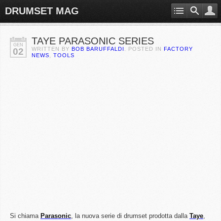
DRUMSET MAG
TAYE PARASONIC SERIES
GEN
WRITTEN BY
BOB BARUFFALDI
. POSTED IN
FACTORY
02
NEWS
,
TOOLS
Si chiama
Parasonic
, la nuova serie di drumset prodotta dalla
Taye
,