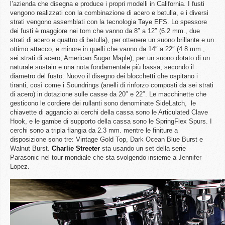
l’azienda che disegna e produce i propri modelli in California. I fusti
vengono realizzati con la combinazione di acero e betulla, e i diversi
strati vengono assemblati con la tecnologia Taye EFS. Lo spessore
dei fusti è maggiore nei tom che vanno da 8″ a 12″ (6.2 mm., due
strati di acero e quattro di betulla), per ottenere un suono brillante e un
ottimo attacco, e minore in quelli che vanno da 14″ a 22″ (4.8 mm.,
sei strati di acero, American Sugar Maple), per un suono dotato di un
naturale sustain e una nota fondamentale più bassa, secondo il
diametro del fusto. Nuovo il disegno dei blocchetti che ospitano i
tiranti, così come i Soundrings (anelli di rinforzo composti da sei strati
di acero) in dotazione sulle casse da 20″ e 22″. Le macchinette che
gesticono le cordiere dei rullanti sono denominate SideLatch, le
chiavette di aggancio ai cerchi della cassa sono le Articulated Clave
Hook, e le gambe di supporto della cassa sono le SpringFlex Spurs. I
cerchi sono a tripla flangia da 2.3 mm. mentre le finiture a
disposizione sono tre: Vintage Gold Top, Dark Ocean Blue Burst e
Walnut Burst.
Charlie
Streeter
sta usando un set della serie
Parasonic nel tour mondiale che sta svolgendo insieme a Jennifer
Lopez.