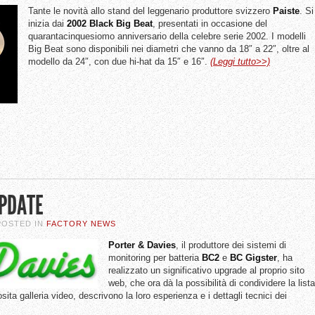
Tante le novità allo stand del leggenario produttore svizzero
Paiste
. Si
inizia dai
2002
Black Big Beat
, presentati in occasione del
quarantacinquesiomo anniversario della celebre serie 2002. I modelli
Big Beat sono disponibili nei diametri che vanno da 18″ a 22″, oltre al
modello da 24″, con due hi-hat da 15″ e 16″.
(Leggi tutto>>)
UPDATE
 POSTED IN
FACTORY NEWS
Porter & Davies
, il produttore dei sistemi di
monitoring per batteria
BC2
e
BC
Gigster
, ha
realizzato un significativo upgrade al proprio sito
web, che ora dà la possibilità di condividere la lista
osita galleria video, descrivono la loro esperienza e i dettagli tecnici dei