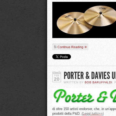
Continue Reading
PORTER & DAVIES 
FEB
20
WRITTEN BY
BOB BARUFFALDI
.
di oltre 150 artisti endorser, che, in un’app
prodotti della P&D.
(Leggi tutto>>)