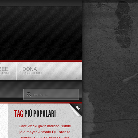
REE
DONA
GAZINE
E SOSTIENICI
TAG
PIÙ POPOLARI
namm
Dave Weckl
gavin harrison
jojo mayer
Antonio Di Lorenzo