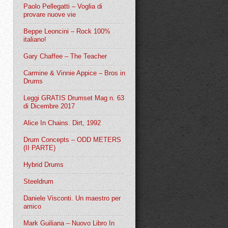
Paolo Pellegatti – Voglia di
provare nuove vie
Beppe Leoncini – Rock 100%
italiano!
Gary Chaffee – The Teacher
Carmine & Vinnie Appice – Bros in
Drums
Leggi GRATIS Drumset Mag n. 63
di Dicembre 2017
Alice In Chains. Dirt, 1992
Drum Concepts – ODD METERS
(II PARTE)
Hybrid Drums
Steeldrum
Daniele Visconti. Un maestro per
amico
Mark Guiliana – Nuovo Libro In