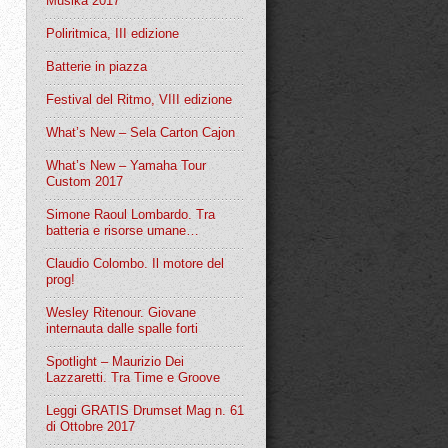
Musika 2017
Poliritmica, III edizione
Batterie in piazza
Festival del Ritmo, VIII edizione
What’s New – Sela Carton Cajon
What’s New – Yamaha Tour
Custom 2017
Simone Raoul Lombardo. Tra
batteria e risorse umane…
Claudio Colombo. Il motore del
prog!
Wesley Ritenour. Giovane
internauta dalle spalle forti
Spotlight – Maurizio Dei
Lazzaretti. Tra Time e Groove
Leggi GRATIS Drumset Mag n. 61
di Ottobre 2017