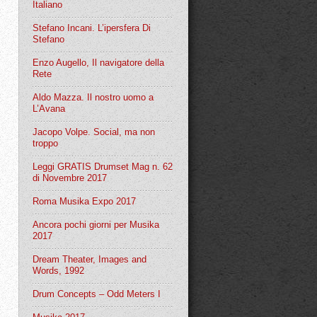
Italiano
Stefano Incani. L’ipersfera Di
Stefano
Enzo Augello, Il navigatore della
Rete
Aldo Mazza. Il nostro uomo a
L’Avana
Jacopo Volpe. Social, ma non
troppo
Leggi GRATIS Drumset Mag n. 62
di Novembre 2017
Roma Musika Expo 2017
Ancora pochi giorni per Musika
2017
Dream Theater, Images and
Words, 1992
Drum Concepts – Odd Meters I