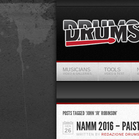
MUSICIANS
TOOLS
VIDEO & GALLERIES
VIDEO & TEST
&
POSTS TAGGED ‘JOHN ‘JR’ ROBINSON’
NAMM 2016 – PAIS
GEN
26
WRITTEN BY
REDAZIONE DRUM