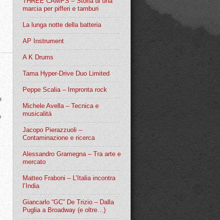
THREE CAMPS – Storia di una
marcia per pifferi e tamburi
La lunga notte della batteria
AP Instrument
A K Drums
Tama Hyper-Drive Duo Limited
Peppe Scalia – Impronta rock
e
Michele Avella – Tecnica e
musicalità
e
Jacopo Pierazzuoli –
Contaminazione e ricerca
Alessandro Gramegna – Tra arte e
mercato
Matteo Fraboni – L’Italia incontra
l’India
Giancarlo “GC” De Trizio – Dalla
Puglia a Broadway (e oltre…)