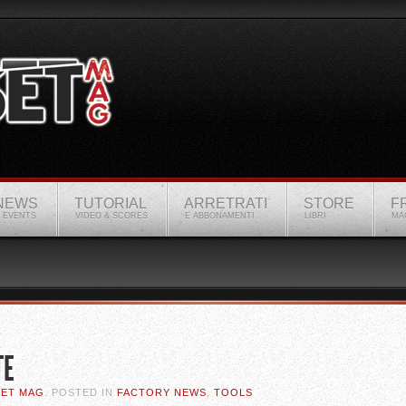
NEWS
TUTORIAL
ARRETRATI
STORE
F
 EVENTS
VIDEO & SCORES
E ABBONAMENTI
LIBRI
MA
TE
SET MAG
. POSTED IN
FACTORY NEWS
,
TOOLS