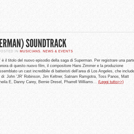
PERMAN) SOUNDTRACK
 POSTED IN
MUSICIANS
,
NEWS & EVENTS
”
è il titolo del nuovo episodio della saga di Superman. Per registrare una part
onora di questo nuovo film, il compositore Hans Zimmer e la produzione
semblato un cast incredibile di batteristi dell’area di Los Angeles, che includ
o di: John ‘JR’ Robinson, Jim Keltner, Satnam Ramgotra, Toss Panos, Matt
heila E, Danny Carey, Bernie Dresel, Pharrell Williams…
(Leggi tutto>>)