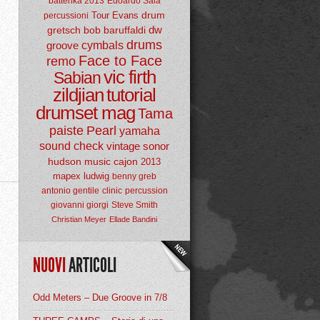
batterika 2013
Edoardo Sala
drum
Tour
Evans
percussioni
dw
gretsch
bob baruffaldi
drums
groove
cymbals
Face to Face
remo
vic firth
Sabian
zildjian
tutorial
drumset mag
Tama
paiste
Pearl
yamaha
sound check
vintage
sonor
hudson music
cajon
2013
mapex
ludwig
benny greb
antonio gentile
clinic
percussion
giovanni giorgi
Steve Smith
Christian Meyer
Ellade Bandini
NUOVI
ARTICOLI
Odd Meters – Due Groove in 7/8