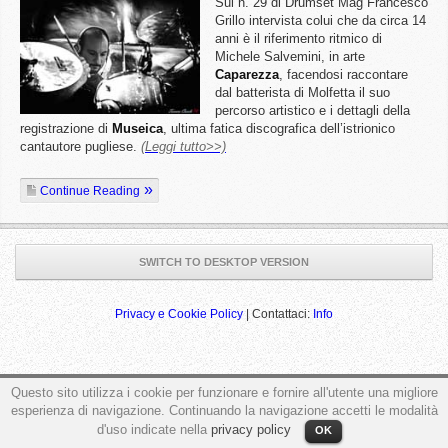
Sul n. 29 di Drumset Mag Francesco
Grillo intervista colui che da circa 14
anni è il riferimento ritmico di
Michele Salvemini, in arte
Caparezza
, facendosi raccontare
dal batterista di Molfetta il suo
percorso artistico e i dettagli della
registrazione di
Museica
, ultima fatica discografica dell’istrionico
cantautore pugliese.
(Leggi tutto>>)
Continue Reading
SWITCH TO DESKTOP VERSION
Privacy e Cookie Policy
| Contattaci:
Info
ga('send', 'pageview');
Questo sito utilizza i cookie per funzionare e fornire all'utente una migliore
esperienza di navigazione. Continuando la navigazione accetti le modalità
d'uso indicate nella
privacy policy
OK