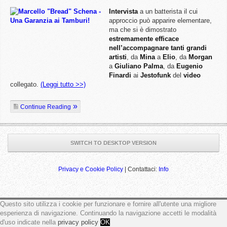
Intervista
a un batterista il cui
approccio può apparire elementare,
ma che si è dimostrato
estremamente efficace
nell’accompagnare tanti grandi
artisti
, da
Mina
a
Elio
, da
Morgan
a
Giuliano Palma
, da
Eugenio
Finardi
ai
Jestofunk
del
video
collegato.
(Leggi tutto >>)
Continue Reading
SWITCH TO DESKTOP VERSION
Privacy e Cookie Policy
| Contattaci:
Info
Questo sito utilizza i cookie per funzionare e fornire all'utente una migliore
ga('send', 'pageview');
esperienza di navigazione. Continuando la navigazione accetti le modalità
d'uso indicate nella
privacy policy
OK