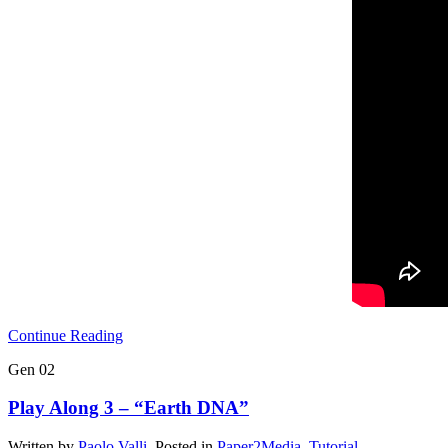
Continue Reading
Gen
02
Play Along 3 – “Earth DNA”
Written by
Paolo Valli
. Posted in
Paper2Media
,
Tutorial