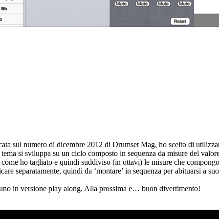
ata sul numero di dicembre 2012 di Drumset Mag, ho scelto di utilizzare
suo tema si sviluppa su un ciclo composto in sequenza da misure del valore
ro come ho tagliato e quindi suddiviso (in ottavi) le misure che compong
ticare separatamente, quindi da ‘montare’ in sequenza per abituarsi a su
e uno in versione play along. Alla prossima e… buon divertimento!