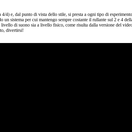
4/4) e, dal punto di vista dello stile, si presta a ogni tipo di esperime
 un sistema per cui mantengo sempre costante il rullante sul 2 e 4 dell
livello di suono sia a livello fisico, come risulta dalla versione del v
o, divertirsi!