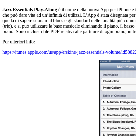
Jazz Essentials Play-Along
è il nome della nuova App per iPhone e 
che può dare vita ad un’infinità di utilizzi. L’App è stata disegnata per
quella di sapere suonare il blues e gli standard nelle tonalità più comu
(trio), e si può utilizzare la base musicale eliminando il piano, il basso
brano. Sono inclusi i file PDF relativi alle partiture di ogni brano, in tr
Per ulteriori info:
https://itunes.apple.com/us/app/erskine-jazz-essentials-volume/id58