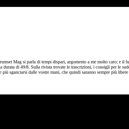
umset Mag si parla di tempi dispari, argomento a me molto caro; e il ful
urata di 49/8. Sulla rivista trovate le trascrizioni, i consigli per le sudd
e più sganciarsi dalle vostre mani, che quindi saranno sempre più liber