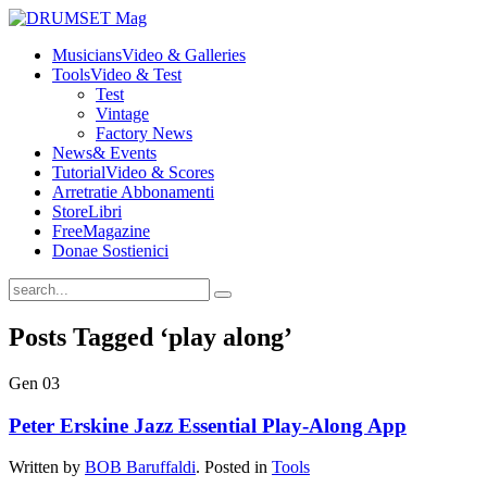
Musicians
Video & Galleries
Tools
Video & Test
Test
Vintage
Factory News
News
& Events
Tutorial
Video & Scores
Arretrati
e Abbonamenti
Store
Libri
Free
Magazine
Dona
e Sostienici
Posts Tagged ‘play along’
Gen
03
Peter Erskine Jazz Essential Play-Along App
Written by
BOB Baruffaldi
. Posted in
Tools