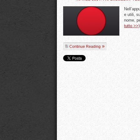
Nell’app
e utili,
nome, p
tutto >>)
Continue Reading