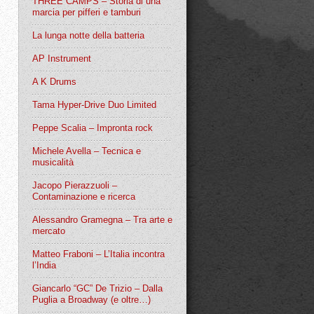
THREE CAMPS – Storia di una
marcia per pifferi e tamburi
La lunga notte della batteria
AP Instrument
A K Drums
Tama Hyper-Drive Duo Limited
Peppe Scalia – Impronta rock
Michele Avella – Tecnica e
musicalità
Jacopo Pierazzuoli –
Contaminazione e ricerca
Alessandro Gramegna – Tra arte e
mercato
Matteo Fraboni – L’Italia incontra
l’India
Giancarlo “GC” De Trizio – Dalla
Puglia a Broadway (e oltre…)