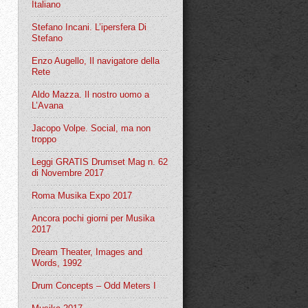
Italiano
Stefano Incani. L’ipersfera Di
Stefano
Enzo Augello, Il navigatore della
Rete
Aldo Mazza. Il nostro uomo a
L’Avana
Jacopo Volpe. Social, ma non
troppo
Leggi GRATIS Drumset Mag n. 62
di Novembre 2017
Roma Musika Expo 2017
Ancora pochi giorni per Musika
2017
Dream Theater, Images and
Words, 1992
Drum Concepts – Odd Meters I