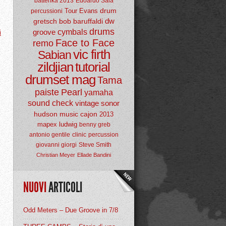
batterika 2013
Edoardo Sala
drum
Tour
Evans
percussioni
dw
gretsch
bob baruffaldi
drums
groove
cymbals
i
Face to Face
remo
vic firth
Sabian
zildjian
tutorial
drumset mag
Tama
paiste
Pearl
yamaha
sound check
vintage
sonor
hudson music
cajon
2013
mapex
ludwig
benny greb
antonio gentile
clinic
percussion
giovanni giorgi
Steve Smith
Christian Meyer
Ellade Bandini
NUOVI
ARTICOLI
Odd Meters – Due Groove in 7/8