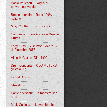
Paolo Pellegatti – Voglia di
provare nuove vie
Beppe Leoncini – Rock 100%
italiano!
Gary Chaffee – The Teacher
Carmine & Vinnie Appice – Bros in
Drums
Leggi GRATIS Drumset Mag n. 63
di Dicembre 2017
Alice In Chains. Dirt, 1992
Drum Concepts – ODD METERS
(II PARTE)
Hybrid Drums
Steeldrum
Daniele Visconti. Un maestro per
amico
Mark Guiliana – Nuovo Libro In