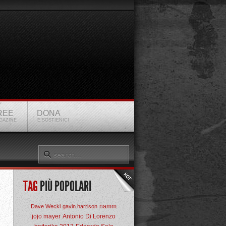
REE
DONA
GAZINE
E SOSTIENICI
TAG
PIÙ POPOLARI
namm
Dave Weckl
gavin harrison
jojo mayer
Antonio Di Lorenzo