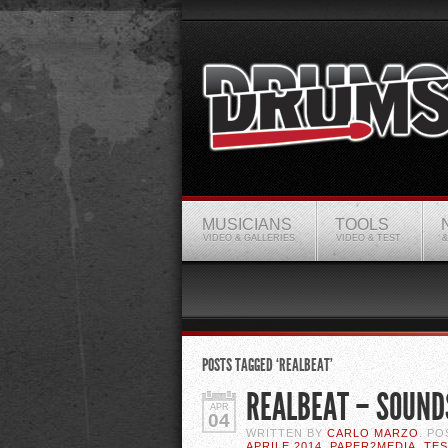
MUSICIANS
TOOLS
VIDEO & GALLERIES
VIDEO & TEST
&
POSTS TAGGED ‘REALBEAT’
REALBEAT – SOUND
APR
04
WRITTEN BY
CARLO MARZO
. P
APRILE 2014
,
PAPER2MEDIA
,
TES