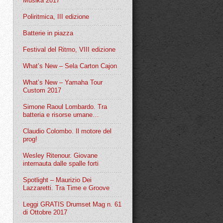
Musika 2017
Poliritmica, III edizione
Batterie in piazza
Festival del Ritmo, VIII edizione
What’s New – Sela Carton Cajon
What’s New – Yamaha Tour
Custom 2017
Simone Raoul Lombardo. Tra
batteria e risorse umane…
Claudio Colombo. Il motore del
prog!
Wesley Ritenour. Giovane
internauta dalle spalle forti
Spotlight – Maurizio Dei
Lazzaretti. Tra Time e Groove
Leggi GRATIS Drumset Mag n. 61
di Ottobre 2017