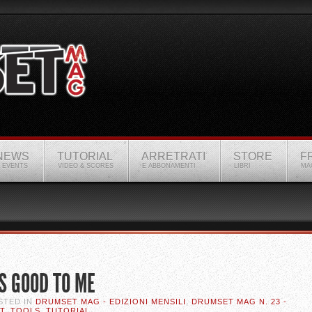
NEWS
TUTORIAL
ARRETRATI
STORE
F
 EVENTS
VIDEO & SCORES
E ABBONAMENTI
LIBRI
MA
S GOOD TO ME
OSTED IN
DRUMSET MAG - EDIZIONI MENSILI
,
DRUMSET MAG N. 23 -
T
,
TOOLS
,
TUTORIAL