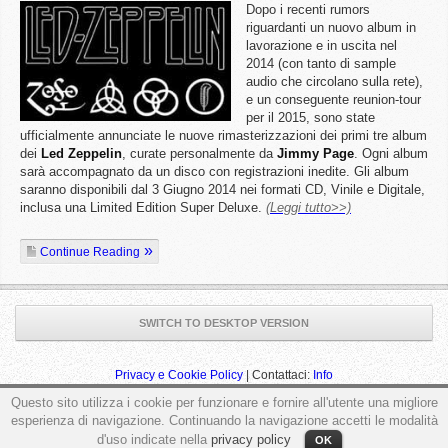
Dopo i recenti rumors
riguardanti un nuovo album in
lavorazione e in uscita nel
2014 (con tanto di sample
audio che circolano sulla rete),
e un conseguente reunion-tour
per il 2015, sono state
ufficialmente annunciate le nuove rimasterizzazioni dei primi tre album
dei
Led
Zeppelin
, curate personalmente da
Jimmy
Page
. Ogni album
sarà accompagnato da un disco con registrazioni inedite. Gli album
saranno disponibili dal 3 Giugno 2014 nei formati CD, Vinile e Digitale,
inclusa una Limited Edition Super Deluxe.
(Leggi tutto>>)
Continue Reading
SWITCH TO DESKTOP VERSION
Privacy e Cookie Policy
| Contattaci:
Info
Questo sito utilizza i cookie per funzionare e fornire all'utente una migliore
esperienza di navigazione. Continuando la navigazione accetti le modalità
d'uso indicate nella
privacy policy
OK