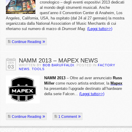
cronologico – degli eventi espositivi 2013 dedicati
al mondo degli strumenti musicali. Anche
quest’anno il Convention Center di Anaheim, Los
Angeles, California, USA, ha ospitato (dal 24 al 27 gennaio) la mostra
organizzata dalla National Association of Music Merchants di cui
riferiamo sul numero di marzo di
Drumset Mag
.
(Leggi tutto>>)
Continue Reading
NAMM 2013 – MAPEX NEWS
GEN
WRITTEN BY
BOB BARUFFALDI
. POSTED IN
FACTORY
03
NEWS
,
TOOLS
NAMM 2013
– Oltre ad aver annunciato
Russ
Miller
come nuovo artista endorser, la
Mapex
ha presentato l’upgrade destinato all’hardware
della serie Falcon…
(Leggi tutto>>)
Continue Reading
1 Comment