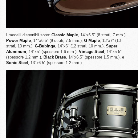
I modelli disponibli sono:
Classic Maple
, 14″x5.5″ (8 strati, 7 mm.),
Power Maple
, 14″x6.5″ (9 strati, 7.5 mm.),
G-Maple
, 13″x7″ (13
strati, 10 mm.),
G-Bubinga
, 14″x6″ (12 strati, 10 mm.),
Super
Aluminum
, 14″x5″ (spessore 1.6 mm.),
Vintage Steel
, 14″x5.5″
(spessore 1.2 mm.),
Black Brass
, 14″x6.5″ (spessore 1.5 mm.), e
Sonic Steel
, 13″x6.5″ (spessore 1.2 mm.).