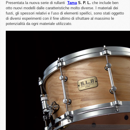
Presentata la nuova serie di rullanti
Tama
S. P. L.
che include ben
otto nuovi modelli dalle caratteristiche molto diverse. I materiali dei
fusti, gli spessori relativi e l’uso di elementi speifici, sono stati oggetto
di diversi esperimenti con il fine ultimo di sfruttare al massimo le
potenzialità da ogni materiale utilizzato.