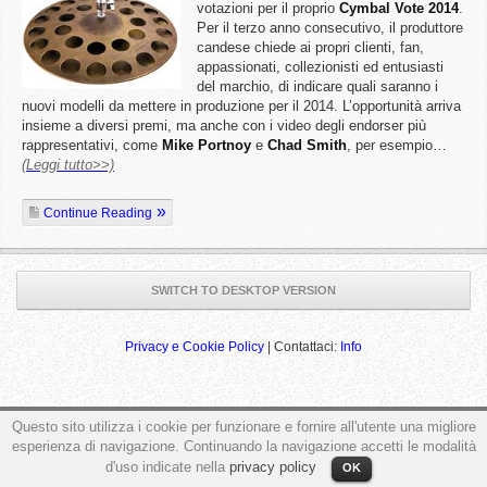
votazioni per il proprio
Cymbal Vote 2014
.
Per il terzo anno consecutivo, il produttore
candese chiede ai propri clienti, fan,
appassionati, collezionisti ed entusiasti
del marchio, di indicare quali saranno i
nuovi modelli da mettere in produzione per il 2014. L’opportunità arriva
insieme a diversi premi, ma anche con i video degli endorser più
rappresentativi, come
Mike
Portnoy
e
Chad
Smith
, per esempio…
(Leggi tutto>>)
Continue Reading
SWITCH TO DESKTOP VERSION
Privacy e Cookie Policy
| Contattaci:
Info
Questo sito utilizza i cookie per funzionare e fornire all'utente una migliore
ga('send', 'pageview');
esperienza di navigazione. Continuando la navigazione accetti le modalità
d'uso indicate nella
privacy policy
OK