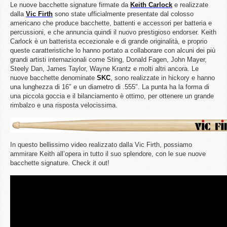
Le nuove bacchette signature firmate da
Keith
Carlock
e realizzate
dalla
Vic
Firth
sono state ufficialmente presentate dal colosso
americano che produce bacchette, battenti e accessori per batteria e
percussioni, e che annuncia quindi il nuovo prestigioso endorser. Keith
Carlock è un batterista eccezionale e di grande originalità, e proprio
queste caratteristiche lo hanno portato a collaborare con alcuni dei più
grandi artisti internazionali come Sting, Donald Fagen, John Mayer,
Steely Dan, James Taylor, Wayne Krantz e molti altri ancora. Le
nuove bacchette denominate
SKC
, sono realizzate in hickory e hanno
una lunghezza di 16″ e un diametro di .555″. La punta ha la forma di
una piccola goccia e il bilanciamento è ottimo, per ottenere un grande
rimbalzo e una risposta velocissima.
In questo bellissimo video realizzato dalla Vic Firth, possiamo
ammirare Keith all’opera in tutto il suo splendore, con le sue nuove
bacchette signature. Check it out!