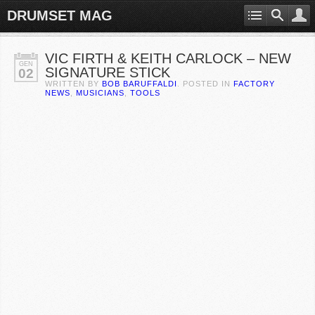
DRUMSET MAG
VIC FIRTH & KEITH CARLOCK – NEW
GEN
SIGNATURE STICK
02
WRITTEN BY
BOB BARUFFALDI
. POSTED IN
FACTORY
NEWS
,
MUSICIANS
,
TOOLS