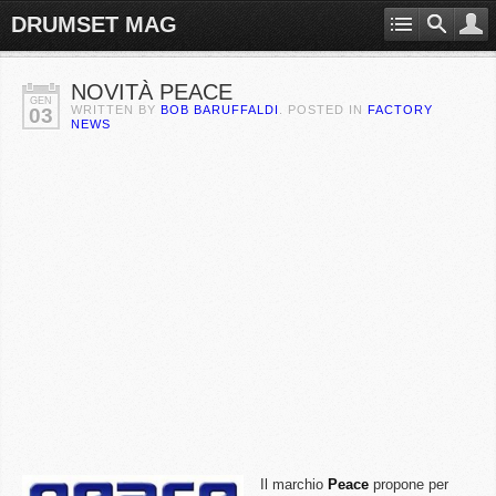
DRUMSET MAG
NOVITÀ PEACE
GEN
WRITTEN BY
BOB BARUFFALDI
. POSTED IN
FACTORY
03
NEWS
Il marchio
Peace
propone per