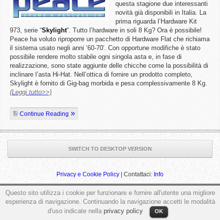
questa stagione due interessanti
novità già disponibili in Italia. La
prima riguarda l’Hardware Kit
973, serie “
Skylight
“. Tutto l’hardware in soli 8 Kg? Ora è possibile!
Peace ha voluto riproporre un pacchetto di Hardware Flat che richiama
il sistema usato negli anni ’60-70′. Con opportune modifiche è stato
possibile rendere molto stabile ogni singola asta e, in fase di
realizzazione, sono state aggiunte delle chicche come la possibilità di
inclinare l’asta Hi-Hat. Nell’ottica di fornire un prodotto completo,
Skylight è fornito di Gig-bag morbida e pesa complessivamente 8 Kg.
(Leggi tutto>>)
Continue Reading
SWITCH TO DESKTOP VERSION
Privacy e Cookie Policy
| Contattaci:
Info
Questo sito utilizza i cookie per funzionare e fornire all'utente una migliore
esperienza di navigazione. Continuando la navigazione accetti le modalità
ga('send', 'pageview');
d'uso indicate nella
privacy policy
OK