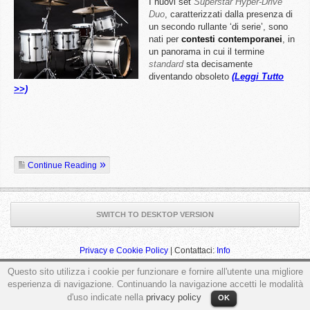
I nuovi set
Superstar Hyper-Drive
Duo
, caratterizzati dalla presenza di
un secondo rullante ‘di serie’, sono
nati per
contesti contemporanei
, in
un panorama in cui il termine
standard
sta decisamente
diventando obsoleto
(Leggi Tutto
>>)
Continue Reading
SWITCH TO DESKTOP VERSION
Privacy e Cookie Policy
| Contattaci:
Info
Questo sito utilizza i cookie per funzionare e fornire all'utente una migliore
esperienza di navigazione. Continuando la navigazione accetti le modalità
d'uso indicate nella
privacy policy
OK
ga('send', 'pageview');