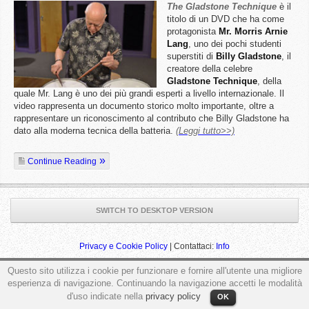
The Gladstone Technique
è il
titolo di un DVD che ha come
protagonista
Mr. Morris Arnie
Lang
, uno dei pochi studenti
superstiti di
Billy
Gladstone
, il
creatore della celebre
Gladstone
Technique
, della
quale Mr. Lang è uno dei più grandi esperti a livello internazionale. Il
video rappresenta un documento storico molto importante, oltre a
rappresentare un riconoscimento al contributo che Billy Gladstone ha
dato alla moderna tecnica della batteria.
(Leggi tutto>>)
Continue Reading
SWITCH TO DESKTOP VERSION
Privacy e Cookie Policy
| Contattaci:
Info
Questo sito utilizza i cookie per funzionare e fornire all'utente una migliore
esperienza di navigazione. Continuando la navigazione accetti le modalità
d'uso indicate nella
privacy policy
ga('send', 'pageview');
OK