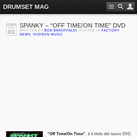
DRUMSET MAG
SPANKY – “OFF TIME/ON TIME” DVD
GEN
WRITTEN BY
BOB BARUFFALDI
. POSTED IN
FACTORY
03
NEWS
,
HUDSON MUSIC
“Off Time/On Time”
, è il titolo del nuovo DVD