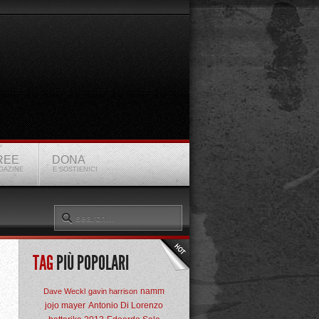
REE
DONA
GAZINE
E SOSTIENICI
TAG
PIÙ POPOLARI
namm
Dave Weckl
gavin harrison
jojo mayer
Antonio Di Lorenzo