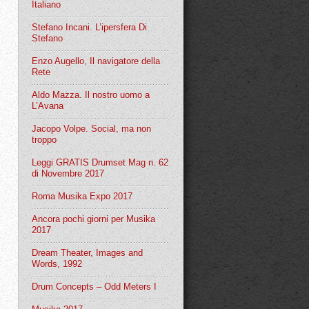
Italiano
Stefano Incani. L’ipersfera Di
Stefano
Enzo Augello, Il navigatore della
Rete
Aldo Mazza. Il nostro uomo a
L’Avana
Jacopo Volpe. Social, ma non
troppo
Leggi GRATIS Drumset Mag n. 62
di Novembre 2017
Roma Musika Expo 2017
Ancora pochi giorni per Musika
2017
Dream Theater, Images and
Words, 1992
Drum Concepts – Odd Meters I