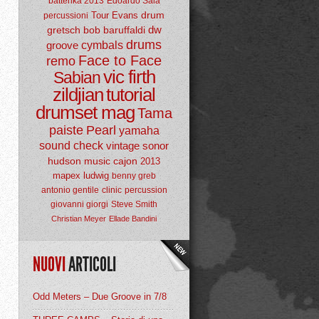
batterika 2013
Edoardo Sala
drum
Tour
Evans
percussioni
dw
gretsch
bob baruffaldi
drums
groove
cymbals
Face to Face
remo
vic firth
Sabian
zildjian
tutorial
drumset mag
Tama
paiste
Pearl
yamaha
sound check
vintage
sonor
hudson music
cajon
2013
mapex
ludwig
benny greb
antonio gentile
clinic
percussion
giovanni giorgi
Steve Smith
Christian Meyer
Ellade Bandini
NUOVI
ARTICOLI
Odd Meters – Due Groove in 7/8