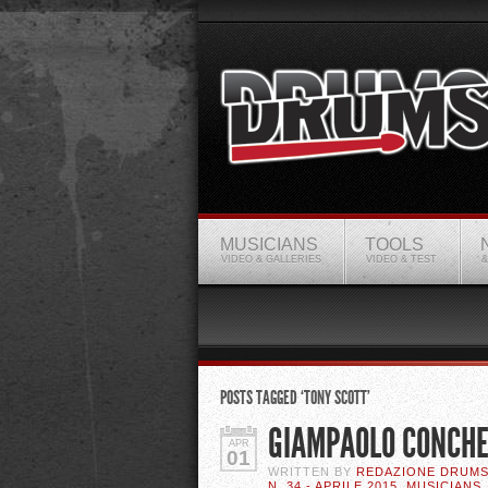
MUSICIANS
TOOLS
VIDEO & GALLERIES
VIDEO & TEST
&
POSTS TAGGED ‘TONY SCOTT’
GIAMPAOLO CONCHE
APR
01
WRITTEN BY
REDAZIONE DRUM
N. 34 - APRILE 2015
,
MUSICIANS