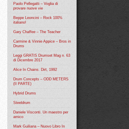
Paolo Pellegatti – Voglia di
provare nuove vie
Beppe Leoncini – Rock 100%
italiano!
Gary Chaffee – The Teacher
Carmine & Vinnie Appice – Bros in
Drums
Leggi GRATIS Drumset Mag n. 63
di Dicembre 2017
Alice In Chains. Dirt, 1992
Drum Concepts – ODD METERS
(II PARTE)
Hybrid Drums
Steeldrum
Daniele Visconti. Un maestro per
amico
Mark Guiliana – Nuovo Libro In