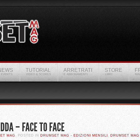
NEWS
TUTORIAL
ARRETRATI
STORE
F
 EVENTS
VIDEO & SCORES
E ABBONAMENTI
LIBRI
MA
DDA – FACE TO FACE
SET MAG
. POSTED IN
DRUMSET MAG - EDIZIONI MENSILI
,
DRUMSET MAG