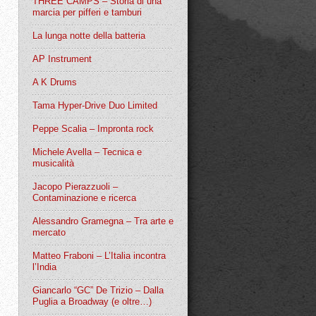
THREE CAMPS – Storia di una
marcia per pifferi e tamburi
La lunga notte della batteria
AP Instrument
A K Drums
Tama Hyper-Drive Duo Limited
Peppe Scalia – Impronta rock
Michele Avella – Tecnica e
musicalità
Jacopo Pierazzuoli –
Contaminazione e ricerca
Alessandro Gramegna – Tra arte e
mercato
Matteo Fraboni – L’Italia incontra
l’India
Giancarlo “GC” De Trizio – Dalla
Puglia a Broadway (e oltre…)