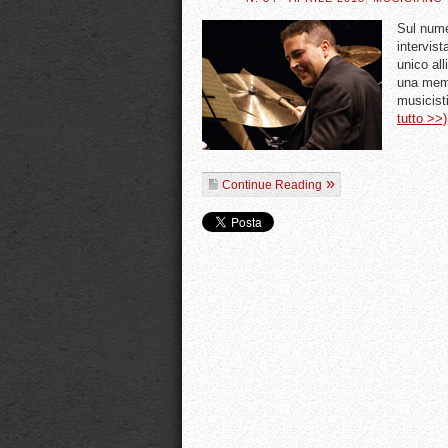
Sul nume
intervist
unico al
una memo
musicist
tutto >>)
Continue Reading