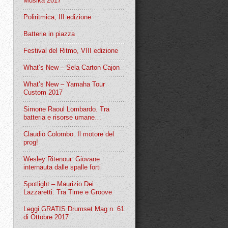
Musika 2017
Poliritmica, III edizione
Batterie in piazza
Festival del Ritmo, VIII edizione
What’s New – Sela Carton Cajon
What’s New – Yamaha Tour
Custom 2017
Simone Raoul Lombardo. Tra
batteria e risorse umane…
Claudio Colombo. Il motore del
prog!
Wesley Ritenour. Giovane
internauta dalle spalle forti
Spotlight – Maurizio Dei
Lazzaretti. Tra Time e Groove
Leggi GRATIS Drumset Mag n. 61
di Ottobre 2017