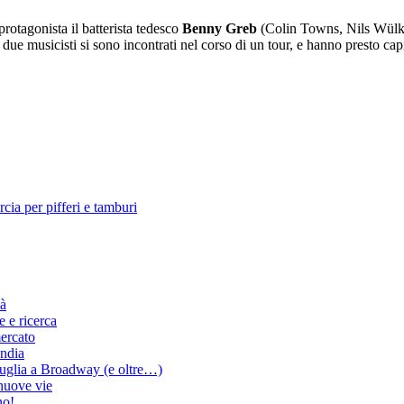
rotagonista il batterista tedesco
Benny
Greb
(Colin Towns, Nils Wülker
e musicisti si sono incontrati nel corso di un tour, e hanno presto capit
a per pifferi e tamburi
tà
 e ricerca
ercato
India
uglia a Broadway (e oltre…)
 nuove vie
no!