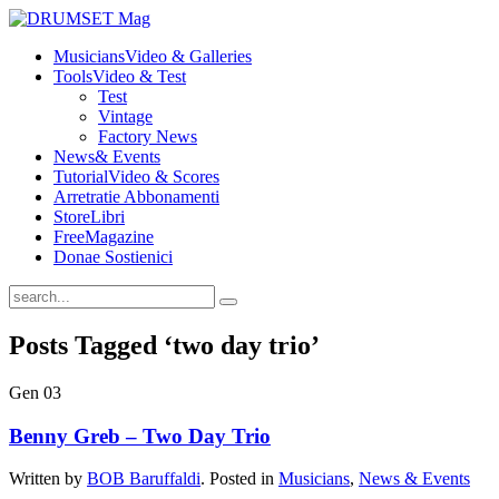
Musicians
Video & Galleries
Tools
Video & Test
Test
Vintage
Factory News
News
& Events
Tutorial
Video & Scores
Arretrati
e Abbonamenti
Store
Libri
Free
Magazine
Dona
e Sostienici
Posts Tagged ‘two day trio’
Gen
03
Benny Greb – Two Day Trio
Written by
BOB Baruffaldi
. Posted in
Musicians
,
News & Events