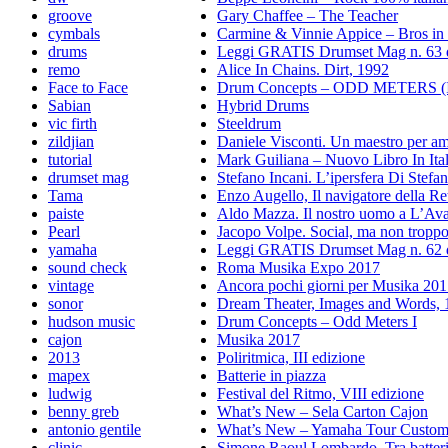
groove
Gary Chaffee – The Teacher
cymbals
Carmine & Vinnie Appice – Bros i
drums
Leggi GRATIS Drumset Mag n. 63 
remo
Alice In Chains. Dirt, 1992
Face to Face
Drum Concepts – ODD METERS (
Sabian
Hybrid Drums
vic firth
Steeldrum
zildjian
Daniele Visconti. Un maestro per a
tutorial
Mark Guiliana – Nuovo Libro In Ita
drumset mag
Stefano Incani. L’ipersfera Di Stefa
Tama
Enzo Augello, Il navigatore della Re
paiste
Aldo Mazza. Il nostro uomo a L’Av
Pearl
Jacopo Volpe. Social, ma non tropp
yamaha
Leggi GRATIS Drumset Mag n. 62 
sound check
Roma Musika Expo 2017
vintage
Ancora pochi giorni per Musika 20
sonor
Dream Theater, Images and Words, 
hudson music
Drum Concepts – Odd Meters I
cajon
Musika 2017
2013
Poliritmica, III edizione
mapex
Batterie in piazza
ludwig
Festival del Ritmo, VIII edizione
benny greb
What’s New – Sela Carton Cajon
antonio gentile
What’s New – Yamaha Tour Custom
clinic
Simone Raoul Lombardo. Tra batter