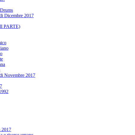
n Drums
di Dicembre 2017
II PARTE)
mico
liano
no
te
ana
o
di Novembre 2017
17
1992
 2017
ia e risorse umane…