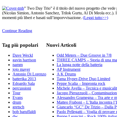
” Two Day Trio” è il titolo del nuovo progetto che vede p
(Nicolas Simion, Antonio Sanchez, Trilok Gurtu, Al Di Meola ecc.). I du
momenti più liberi e basati sull’imporvvisazione.
(Leggi tutto>>)
Continue Reading
Tag
più popolari
Nuovi
Articoli
Dave Weckl
Odd Meters – Due Groove in 7/8
gavin harrison
THREE CAMPS – Storia di una marci
namm
La lunga notte della batteria
jojo mayer
AP Instrument
Antonio Di Lorenzo
A K Drums
batterika 2013
Tama Hyper-Drive Duo Limited
Edoardo Sala
Peppe Scalia – Impronta rock
percussioni
Michele Avella – Tecnica e musicali
Tour
Jacopo Pierazzuoli – Contaminazione
Evans
Alessandro Gramegna – Tra arte e m
drum
Matteo Fraboni – L’Italia incontra l’
gretsch
Giancarlo “GC” De Trizio – Dalla P
bob baruffaldi
Paolo Pellegatti – Voglia di provare
dw
Beppe Leoncini – Rock 100% italia