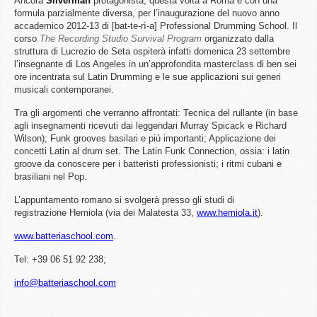
Ancora
Silverman
protagonista, questa volta a Roma e con una
formula parzialmente diversa, per l’inaugurazione del nuovo anno
accademico 2012-13 di [bat-te-rì-a] Professional Drumming School. Il
corso
The Recording Studio Survival Program
organizzato dalla
struttura di Lucrezio de Seta ospiterà infatti domenica 23 settembre
l’insegnante di Los Angeles in un’approfondita masterclass di ben sei
ore incentrata sul Latin Drumming e le sue applicazioni sui generi
musicali contemporanei.
Tra gli argomenti che verranno affrontati: Tecnica del rullante (in base
agli insegnamenti ricevuti dai leggendari Murray Spicack e Richard
Wilson); Funk grooves basilari e più importanti; Applicazione dei
concetti Latin al drum set. The Latin Funk Connection, ossia: i latin
groove da conoscere per i batteristi professionisti; i ritmi cubani e
brasiliani nel Pop.
L’appuntamento romano si svolgerà presso gli studi di
registrazione Hemiola (via dei Malatesta 33,
www.hemiola.it
).
www.batteriaschool.com
.
Tel: +39 06 51 92 238;
info@batteriaschool.com