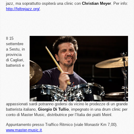
jazz, ma soprattutto ospiterà una clinic con
Christian Meyer
. Per info:
http://feltrejazz.org/
.
Il 15
settembre
a Sestu, in
provincia
di Cagliari,
batteristi e
appassionati sardi potranno godersi da vicino le prodezze di un grande
batterista italiano,
Giorgio Di Tullio
, impegnato in una drum clinic per
conto di Master Music, distributrice per l’Italia dei piatti Meinl.
Appuntamento presso Traffico Ritmico (viale Monastir Km 7,00).
www.master-music.it
.