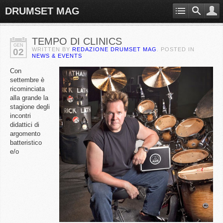
DRUMSET MAG
TEMPO DI CLINICS
GEN
WRITTEN BY
REDAZIONE DRUMSET MAG
. POSTED IN
02
NEWS & EVENTS
Con
settembre è
ricominciata
alla grande la
stagione degli
incontri
didattici di
argomento
batteristico
e/o