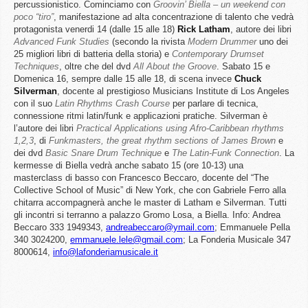
percussionistico. Cominciamo con
Groovin’ Biella – un weekend con
poco “tiro”
, manifestazione ad alta concentrazione di talento che vedrà
protagonista venerdi 14 (dalle 15 alle 18)
Rick Latham
, autore dei libri
Advanced Funk Studies
(secondo la rivista
Modern Drummer
uno dei
25 migliori libri di batteria della storia) e
Contemporary Drumset
Techniques
, oltre che del dvd
All About the Groove
. Sabato 15 e
Domenica 16, sempre dalle 15 alle 18, di scena invece
Chuck
Silverman
, docente al prestigioso Musicians Institute di Los Angeles
con il suo
Latin Rhythms Crash Course
per parlare di tecnica,
connessione ritmi latin/funk e applicazioni pratiche. Silverman è
l’autore dei libri
Practical Applications using Afro-Caribbean rhythms
1,2,3
, di
Funkmasters, the great rhythm sections of James Brown
e
dei dvd
Basic Snare Drum Technique
e
The Latin-Funk Connection
. La
kermesse di Biella vedrà anche sabato 15 (ore 10-13) una
masterclass di basso con Francesco Beccaro, docente del “The
Collective School of Music” di New York, che con Gabriele Ferro alla
chitarra accompagnerà anche le master di Latham e Silverman. Tutti
gli incontri si terranno a palazzo Gromo Losa, a Biella. Info: Andrea
Beccaro 333 1949343,
andreabeccaro@ymail.com
; Emmanuele Pella
340 3024200,
emmanuele.lele@gmail.com
; La Fonderia Musicale 347
8000614,
info@lafonderiamusicale.it