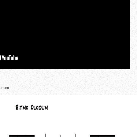
zioni: