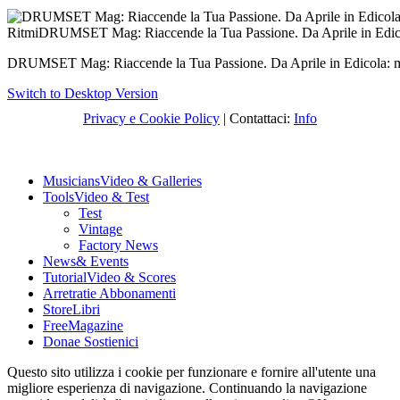
DRUMSET Mag: Riaccende la Tua Passione. Da Aprile in Edicola: mess
Switch to Desktop Version
Privacy e Cookie Policy
| Contattaci:
Info
Musicians
Video & Galleries
Tools
Video & Test
Test
Vintage
Factory News
News
& Events
Tutorial
Video & Scores
Arretrati
e Abbonamenti
Store
Libri
Free
Magazine
Dona
e Sostienici
Questo sito utilizza i cookie per funzionare e fornire all'utente una
migliore esperienza di navigazione. Continuando la navigazione